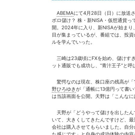
ABEMA
にて4月28日（日）に放送
ボロ儲け？ 株・新NISA・仮想通貨
開。2024年に入り、新NISAが始
目が集まっているが、番組では、投資
ルを学んでいった。
三崎は23歳頃にFXを始め、儲けす
ット通販でも成功し、“青汁王子”と呼
驚愕なのは現在、株口座の残高が「1
野ひろゆき
が「通帳に13億円って書
は当該画面を公開。天野は「こんなに
天野が「どうやって儲けを出したん
いて、大きくしてきたんですけど、最
会社は購入させてもらいました。自分
た感じです」と自身の成功体験の内容