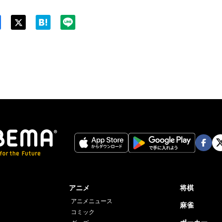
Twit
ter
Face
Twi
book
er
アニメ
将棋
アニメニュース
麻雀
コミック