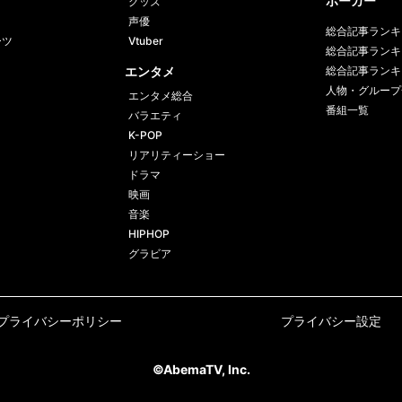
ポーカー
グッズ
声優
総合記事ランキ
ーツ
Vtuber
総合記事ランキ
エンタメ
総合記事ランキ
人物・グループ
エンタメ総合
番組一覧
バラエティ
K-POP
リアリティーショー
ドラマ
映画
音楽
HIPHOP
グラビア
プライバシーポリシー
プライバシー設定
©AbemaTV, Inc.