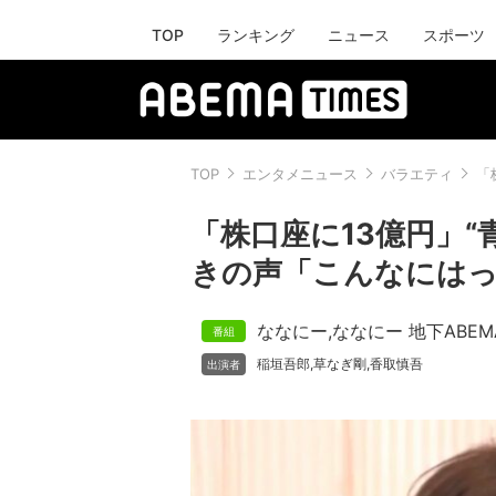
TOP
ランキング
ニュース
スポーツ
TOP
エンタメニュース
バラエティ
「
「株口座に13億円」“
きの声「こんなには
ななにー
,
ななにー 地下ABEM
稲垣吾郎
草なぎ剛
香取慎吾
,
,