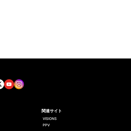
tt
Yout
Insta
ube
gram
関連サイト
VISIONS
PPV