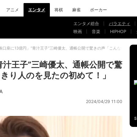
アニメ
エンタメ
将棋
麻雀
ポーカー
エンタメ総合
バラエティ
映画
音楽
HIPHOP
株口座に13億円」“青汁王子”三崎優太、通帳公開で驚きの声「こんなにはっ
青汁王子”三崎優太、通帳公開で驚
っきり人のを見たの初めて！」
A
2024/04/29 11:00