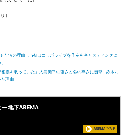
より）
見せた涙の理由…当初はコラボライブを予定もキャスティングに
ね」
で相撲を取っていた」大島美幸の強さと命の尊さに衝撃…鈴木お
いた理由
ー 地下ABEMA
ABEMAでみる