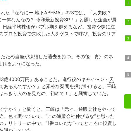
された『
ななにー 地下ABEMA
』#23では、「大失敗？
って一体なんなの？ 令和最新投資SP！」と題した企画が展
まり、日経平均株価がバブル期を超えるなど、投資や株に注
のプロと投資で失敗した人をゲストで呼び、投資のリア
ぎたため当座が凍結した過去を持つ。その後、青汁のネ
ばれるようになった。
3億4000万円」あることだ。進行役のキャイ〜ン・
天
いてあるんですか？」と素朴な疑問を投げ掛けると、三崎
はっきり人のを見たの、初めて！」と興奮していた。
ですか？」と聞くと、三崎は「元々、通販会社をやって
近、色々調べていて、“この通販会社伸びるな”と思った
のテリトリーの中で、“1番コレだな”ってところに投資し
を明かしていた。