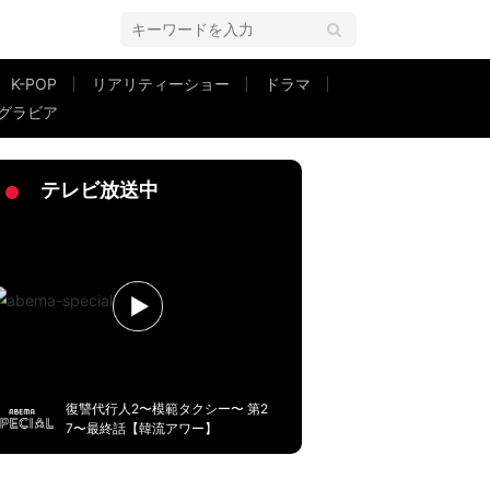
K-POP
リアリティーショー
ドラマ
グラビア
きり人のを見たの初めて！」
テレビ放送中
復讐代行人2〜模範タクシー〜 第2
7〜最終話【韓流アワー】