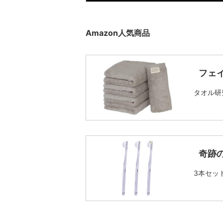
Amazon人気商品
フェ
タオル研
奇跡
3本セッ