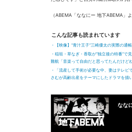
（ABEMA「ななにー 地下ABEMA」
こんな記事も読まれています
【映像】“青汁王子”三崎優太の実際の通帳
稲垣・草なぎ・香取が“独立後の特番”で
難航「音楽って自由だと思ってたんだけど
「流産して手術が必要な中、妻はテレビ
さむが高齢出産をテーマにしたドラマを描
ななに