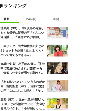
事ランキング
最新
24時間
週間
辻希美（39）、中2次男の荷造り
をする様子に賛否の声「すんごい
過保護…」「全部ママが準備して
くれるんだ」
山本リンダ、元大学教授の夫との
2ショットを公開「主人はパパパ
パッて何でもできる人」
15歳で妊娠。相手は27歳…「停学
中に友達に紹介され」交際1ヶ月
で妊娠した美女が明かす馴れ初め
に「だいぶ危ねーよ！」小森純も
絶句
「わぁ!!おっきい!!」いきものがか
り・吉岡聖恵（42）、近影に驚き
の声「なにこれ…大好き」「なん
か親近感が」
亜希（57）、元夫・清原和博さん
（58）との関係について「完全な
るリスペクト」「今が1番いいよ