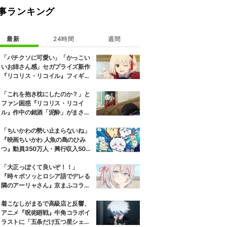
事ランキング
最新
24時間
週間
「バチクソに可愛い」「かっこい
いお姉さん感」セガプライズ新作
『リコリス・リコイル』フィギュ
ア解禁に反響続々
「これを抱き枕にしたのか？」と
ファン困惑『リコリス・リコイ
ル』作中の銘酒「泥酔」がまさか
の一升瓶サイズの抱き枕に
「ちいかわの勢い止まらないね」
『映画ちいかわ 人魚の島のひみ
つ』動員350万人・興行収入50億
円突破が大きな話題に
「大正っぽくて良いぞ！！」
『時々ボソッとロシア語でデレる
隣のアーリャさん』京まふコラボ
の特別衣装ビジュアルに絶賛の声
着こなしがまるで高級店と反響、
アニメ『呪術廻戦』牛角コラボイ
ラストに「五条だけ五つ星シェ