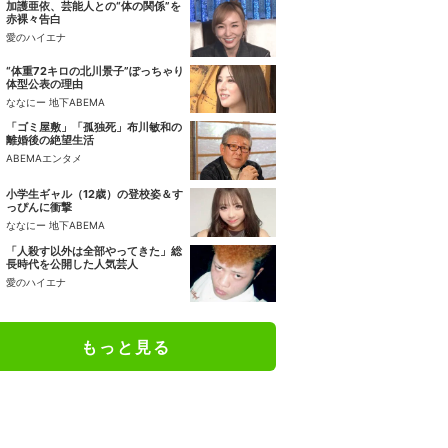
加護亜依、芸能人との“体の関係”を
赤裸々告白
愛のハイエナ
“体重72キロの北川景子”ぽっちゃり
体型公表の理由
ななにー 地下ABEMA
「ゴミ屋敷」「孤独死」布川敏和の
離婚後の絶望生活
ABEMAエンタメ
小学生ギャル（12歳）の登校姿＆す
っぴんに衝撃
ななにー 地下ABEMA
「人殺す以外は全部やってきた」総
長時代を公開した人気芸人
愛のハイエナ
もっと見る