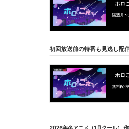
ホロ
隔週月〜
初回放送前の特番も見逃し配
ホロ
無料配信
2026年冬アニメ（1月クール） 