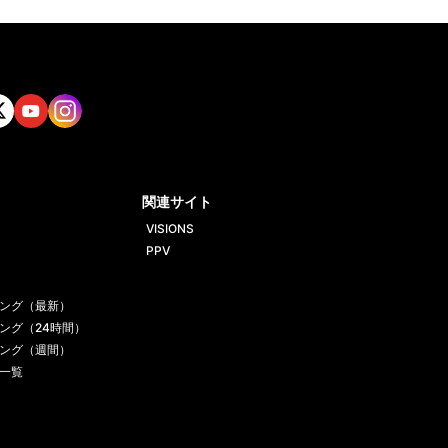
tt
Yout
Insta
ube
gram
関連サイト
VISIONS
PPV
ング（最新）
ング（24時間）
ング（週間）
一覧