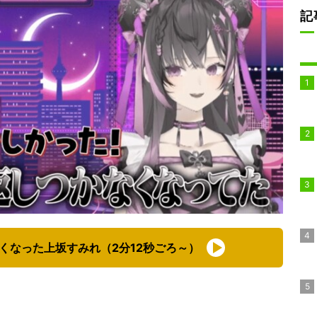
記
くなった上坂すみれ（2分12秒ごろ～）