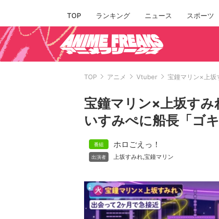
TOP
ランキング
ニュース
スポーツ
TOP
アニメ
Vtuber
宝鐘マリン×上坂
宝鐘マリン×上坂すみ
いすみぺに船長「ゴ
ホロごえっ！
上坂すみれ
宝鐘マリン
,