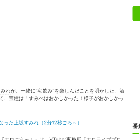
すみれ
が、一緒に“宅飲み”を楽しんだことを明かした。酒
て、宝鐘は「すみぺはおかしかった！様子がおかしかっ
なった上坂すみれ（2分12秒ごろ～）
番
『
ホロごえっ！
』は、VTuber事務所「ホロライブプロ