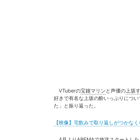
VTuberの
宝鐘マリン
と声優の
上坂
好きで有名な上坂の酔いっぷりについ
た」と振り返った。
【映像】宅飲みで取り返しがつかなく
4月より
ABEMA
で放送スタートした