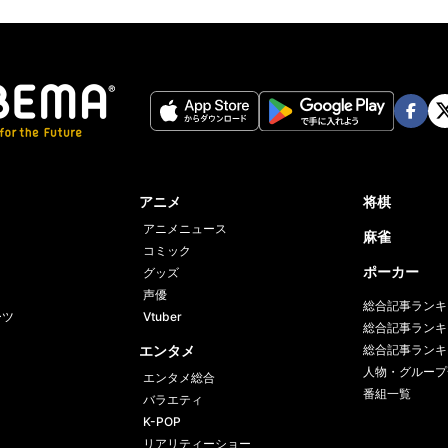
Face
Twi
book
er
アニメ
将棋
アニメニュース
麻雀
コミック
ポーカー
グッズ
声優
総合記事ランキ
ーツ
Vtuber
総合記事ランキ
エンタメ
総合記事ランキ
人物・グループ
エンタメ総合
番組一覧
バラエティ
K-POP
リアリティーショー