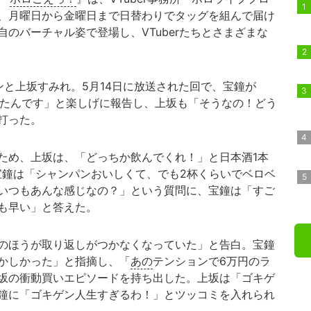
、月曜日から金曜日まで日替わりでタッグを組んで届け
のバーチャル姿で登場し、VTuberたちとさまざまな
と上坂すみれ。5月14日に放送された回で、宝鐘が
もしたんです」と楽しげに報告し、上坂も「そうなの！どう
打った。
め、上坂は、「どっちか飲んでくれ！」と日本酒1本
宝鐘は「シャンパンおいしくて、でも2杯くらいでベロベ
いつもあんな感じなの？」という質問に、宝鐘は「すご
も早い」と答えた。
のほうが取り返しがつかなくなっていた」と告白。宝鐘
かしかった」と指摘し、「
あの
テンションで6万円のラ
坂の衝動買いエピソードを持ち出した。上坂は「ゴキゲ
鐘に「ゴキゲン人生すぎるわ！」とツッコミを入れられ