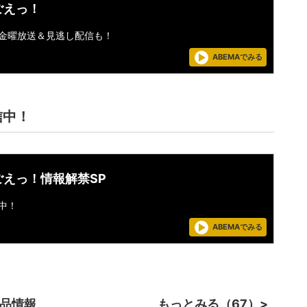
ごえっ！
金曜放送＆見逃し配信も！
ABEMAでみる
信中！
ごえっ！情報解禁SP
中！
ABEMAでみる
作品情報
もっとみる（67）