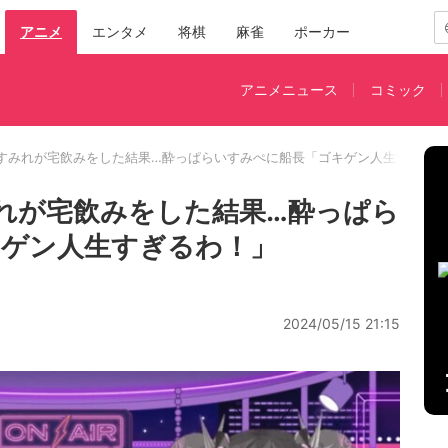
アニメ
エンタメ
将棋
麻雀
ポーカー
アニメニュース
コミック
すみれが宅飲みをした結果…酔っぱらいすみぺに船長「ゴキゲン人生すぎる
れが宅飲みをした結果…酔っぱら
キゲン人生すぎるわ！」
2024/05/15 21:15