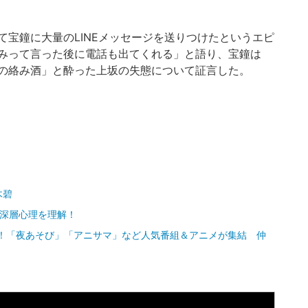
宝鐘に大量のLINEメッセージを送りつけたというエピ
みって言った後に電話も出てくれる」と語り、宝鐘は
の絡み酒」と酔った上坂の失態について証言した。
木碧
に深層心理を理解！
定！「夜あそび」「アニサマ」など人気番組＆アニメが集結 仲