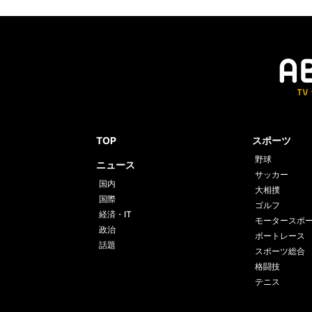
TOP
スポーツ
野球
ニュース
サッカー
国内
大相撲
国際
ゴルフ
経済・IT
モータースポ
政治
ボートレース
話題
スポーツ総合
格闘技
テニス