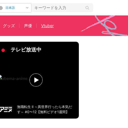
日本語
グッズ
声優
Vtuber
わ！」
テレビ放送中
無職転生 Ⅱ ～異世界行ったら本気だ
す～ #0〜12【無料ビデオ1週間】