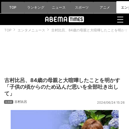
TOP
ランキング
ニュース
スポーツ
アニメ
エン
TOP
エンタメニュース
古村比呂、84歳の母親と大喧嘩したことを明か
古村比呂、84歳の母親と大喧嘩したことを明かす
「子供の頃からのため込んだ思いを全部吐き出し
て」
古村比呂
2024/06/24 15:26