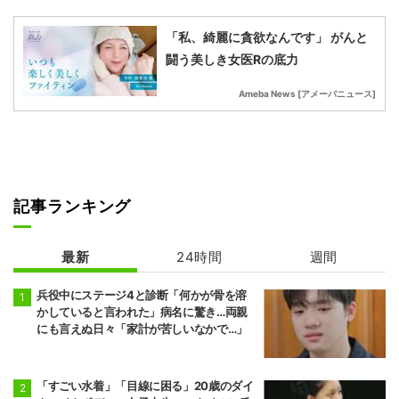
「私、綺麗に貪欲なんです」 がんと
闘う美しき女医Rの底力
Ameba News [アメーバニュース]
記事ランキング
最新
24時間
週間
兵役中にステージ4と診断「何かが骨を溶
かしていると言われた」病名に驚き…両親
にも言えぬ日々「家計が苦しいなかで…」
「すごい水着」「目線に困る」20歳のダイ