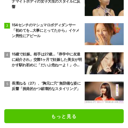
ナマイトボディの女子大生のスタイルに反
響
154センチのマシュマロボディダンサー
「初めてを…大事にとってたから」イケメ
ン男性にアピール
15歳で妊娠。相手は27歳…「停学中に友達
に紹介され」交際1ヶ月で妊娠した美女が明
かす馴れ初めに「だいぶ危ねーよ！」小森
純も絶句
長濱ねる（27）、“胸元に穴” 無防備な姿に
反響「挑発的かつ破壊的なスタイリング」
もっと見る