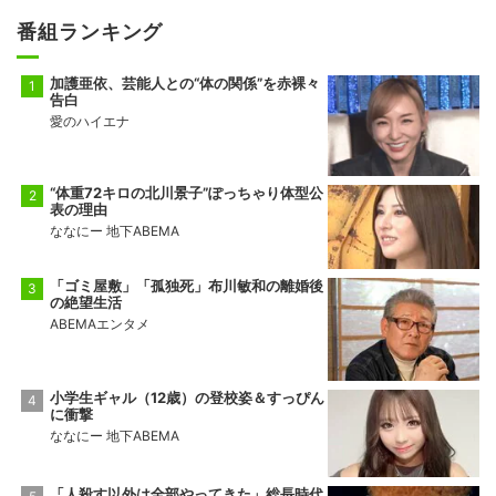
番組ランキング
加護亜依、芸能人との“体の関係”を赤裸々
告白
愛のハイエナ
“体重72キロの北川景子”ぽっちゃり体型公
表の理由
ななにー 地下ABEMA
「ゴミ屋敷」「孤独死」布川敏和の離婚後
の絶望生活
ABEMAエンタメ
小学生ギャル（12歳）の登校姿＆すっぴん
に衝撃
ななにー 地下ABEMA
「人殺す以外は全部やってきた」総長時代