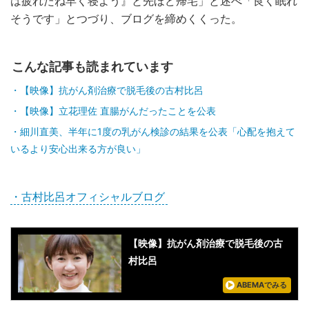
は疲れたね早く寝よう』と先ほど帰宅」と述べ「良く眠れ
そうです」とつづり、ブログを締めくくった。
こんな記事も読まれています
【映像】抗がん剤治療で脱毛後の古村比呂
【映像】立花理佐 直腸がんだったことを公表
細川直美、半年に1度の乳がん検診の結果を公表「心配を抱えて
いるより安心出来る方が良い」
・古村比呂オフィシャルブログ
【映像】抗がん剤治療で脱毛後の古
村比呂
ABEMAでみる