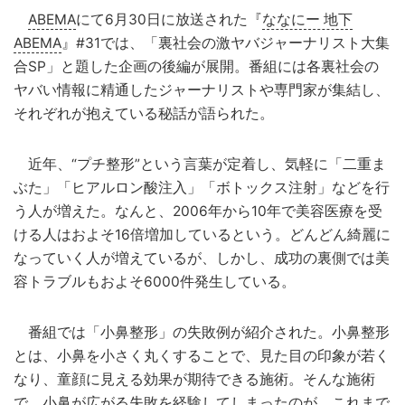
ABEMA
にて6月30日に放送された『
ななにー 地下
ABEMA
』#31では、「裏社会の激ヤバジャーナリスト大集
合SP」と題した企画の後編が展開。番組には各裏社会の
ヤバい情報に精通したジャーナリストや専門家が集結し、
それぞれが抱えている秘話が語られた。
近年、“プチ整形”という言葉が定着し、気軽に「二重ま
ぶた」「ヒアルロン酸注入」「ボトックス注射」などを行
う人が増えた。なんと、2006年から10年で美容医療を受
ける人はおよそ16倍増加しているという。どんどん綺麗に
なっていく人が増えているが、しかし、成功の裏側では美
容トラブルもおよそ6000件発生している。
番組では「小鼻整形」の失敗例が紹介された。小鼻整形
とは、小鼻を小さく丸くすることで、見た目の印象が若く
なり、童顔に見える効果が期待できる施術。そんな施術
で、小鼻が広がる失敗を経験してしまったのが、これまで