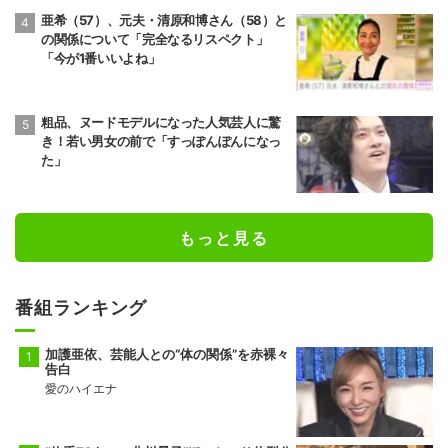
亜希（57）、元夫・清原和博さん（58）と
の関係について「完全なるリスペクト」
「今が1番いいよね」
粗品、ヌードモデルになった人気芸人に驚
き！若い男女の前で「すっぽんぽんになっ
た」
もっと見る
番組ランキング
加護亜依、芸能人との“体の関係”を赤裸々
告白
愛のハイエナ