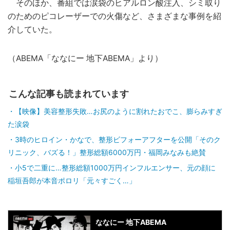
そのほか、番組では涙袋のヒアルロン酸注入、シミ取り
のためのピコレーザーでの火傷など、さまざまな事例を紹
介していた。
（ABEMA「ななにー 地下ABEMA」より）
こんな記事も読まれています
【映像】美容整形失敗…お尻のように割れたおでこ、膨らみすぎ
た涙袋
3時のヒロイン・かなで、整形ビフォーアフターを公開「そのク
リニック、バズる！」整形総額6000万円・福岡みなみも絶賛
小5で二重に…整形総額1000万円インフルエンサー、元の顔に
稲垣吾郎が本音ポロリ「元々すごく…」
ななにー 地下ABEMA