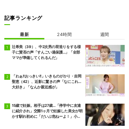
記事ランキング
最新
24時間
週間
辻希美（39）、中2次男の荷造りをする様
子に賛否の声「すんごい過保護…」「全部
ママが準備してくれるんだ」
「わぁ!!おっきい!!」いきものがかり・吉岡
聖恵（42）、近影に驚きの声「なにこれ…
大好き」「なんか親近感が」
15歳で妊娠。相手は27歳…「停学中に友達
に紹介され」交際1ヶ月で妊娠した美女が明
かす馴れ初めに「だいぶ危ねーよ！」小森
純も絶句