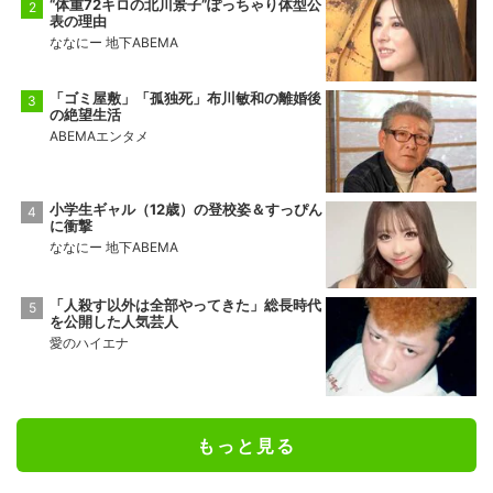
“体重72キロの北川景子”ぽっちゃり体型公
表の理由
ななにー 地下ABEMA
「ゴミ屋敷」「孤独死」布川敏和の離婚後
の絶望生活
ABEMAエンタメ
小学生ギャル（12歳）の登校姿＆すっぴん
に衝撃
ななにー 地下ABEMA
「人殺す以外は全部やってきた」総長時代
を公開した人気芸人
愛のハイエナ
もっと見る