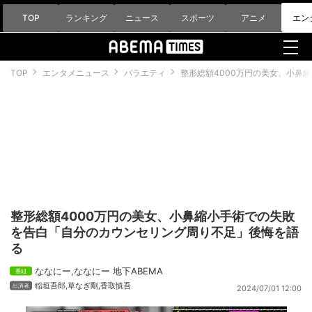
TOP
ランキング
ニュース
スポーツ
アニメ
エン
TOP
エンタメニュース
バラエティ
整形総額4000万円の美女、小鼻
整形総額4000万円の美女、小鼻縮小手術での失敗
を告白「自分のカウンセリング周り不足」後悔を語
る
ななにー
,
ななにー 地下ABEMA
稲垣吾郎
,
草なぎ剛
,
香取慎吾
2024/07/01 12:00