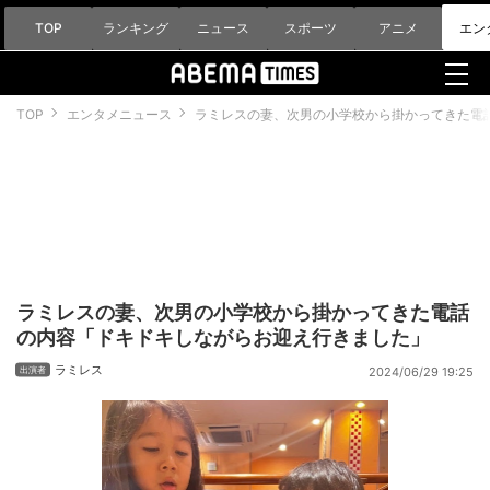
TOP
ランキング
ニュース
スポーツ
アニメ
エン
TOP
エンタメニュース
ラミレスの妻、次男の小学校から掛かってきた電
ラミレスの妻、次男の小学校から掛かってきた電話
の内容「ドキドキしながらお迎え行きました」
ラミレス
2024/06/29 19:25