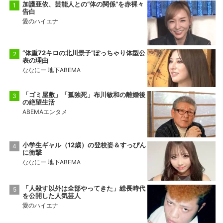
加護亜依、芸能人との“体の関係”を赤裸々
告白
愛のハイエナ
“体重72キロの北川景子”ぽっちゃり体型公
表の理由
ななにー 地下ABEMA
「ゴミ屋敷」「孤独死」布川敏和の離婚後
の絶望生活
ABEMAエンタメ
小学生ギャル（12歳）の登校姿＆すっぴん
に衝撃
ななにー 地下ABEMA
「人殺す以外は全部やってきた」総長時代
を公開した人気芸人
愛のハイエナ