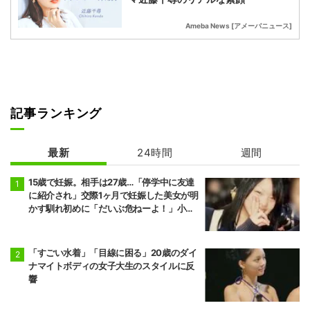
Ameba News [アメーバニュース]
記事ランキング
最新
24時間
週間
15歳で妊娠。相手は27歳…「停学中に友達
に紹介され」交際1ヶ月で妊娠した美女が明
かす馴れ初めに「だいぶ危ねーよ！」小森
純も絶句
「すごい水着」「目線に困る」20歳のダイ
ナマイトボディの女子大生のスタイルに反
響