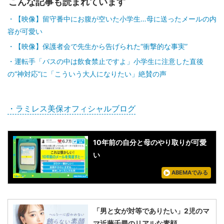
こんな記事も読まれています
【映像】留守番中にお腹が空いた小学生…母に送ったメールの内
容が可愛い
【映像】保護者会で先生から告げられた“衝撃的な事実”
運転手「バスの中は飲食禁止ですよ」小学生に注意した直後
の“神対応”に「こういう大人になりたい」絶賛の声
・ラミレス美保オフィシャルブログ
10年前の自分と母のやり取りが可愛
い
ABEMAでみる
「男と女が対等でありたい」2児のマ
マ近藤千尋のリアルな素顔