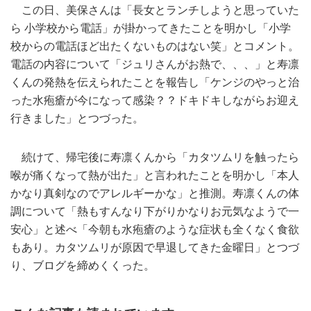
この日、美保さんは「長女とランチしようと思っていた
ら 小学校から電話」が掛かってきたことを明かし「小学
校からの電話ほど出たくないものはない笑」とコメント。
電話の内容について「ジュリさんがお熱で、、、」と寿凛
くんの発熱を伝えられたことを報告し「ケンジのやっと治
った水疱瘡が今になって感染？？ドキドキしながらお迎え
行きました」とつづった。
続けて、帰宅後に寿凛くんから「カタツムリを触ったら
喉が痛くなって熱が出た」と言われたことを明かし「本人
かなり真剣なのでアレルギーかな」と推測。寿凛くんの体
調について「熱もすんなり下がりかなりお元気なようで一
安心」と述べ「今朝も水疱瘡のような症状も全くなく食欲
もあり。カタツムリが原因で早退してきた金曜日」とつづ
り、ブログを締めくくった。