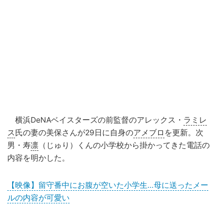
横浜DeNAベイスターズの前監督のアレックス・
ラミレ
ス
氏の妻の美保さんが29日に自身の
アメブロ
を更新。次
男・寿
凛
（じゅり）くんの小学校から掛かってきた電話の
内容を明かした。
【映像】留守番中にお腹が空いた小学生…母に送ったメー
ルの内容が可愛い