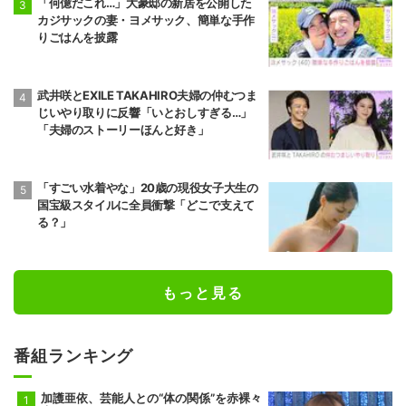
「何億だこれ…」大豪邸の新居を公開した
カジサックの妻・ヨメサック、簡単な手作
りごはんを披露
武井咲とEXILE TAKAHIRO夫婦の仲むつま
じいやり取りに反響「いとおしすぎる…」
「夫婦のストーリーほんと好き」
「すごい水着やな」20歳の現役女子大生の
国宝級スタイルに全員衝撃「どこで支えて
る？」
もっと見る
番組ランキング
加護亜依、芸能人との“体の関係”を赤裸々