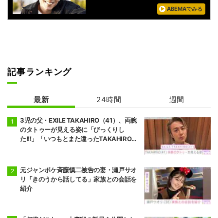
ABEMAでみる
記事ランキング
最新
24時間
週間
3児の父・EXILE TAKAHIRO（41）、両腕
のタトゥーが見える姿に「びっくりし
た!!!」「いつもとまた違ったTAKAHIROさ
ん」などの反響
元ジャンポケ斉藤慎二被告の妻・瀬戸サオ
リ「きのうから話してる」家族との会話を
紹介