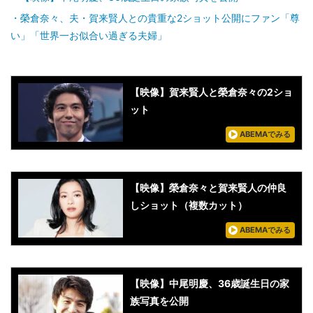
榮倉奈々、夫・賀来賢人との貴重な2ショット公開にファン「尊
い」「世界一お似合い過ぎる夫婦」
【映像】賀来賢人と榮倉奈々の2ショ
ット
ABEMAでみる
【映像】榮倉奈々と賀来賢人の仲良
しショット（複数カット）
ABEMAでみる
【映像】中尾明慶、36歳誕生日の家
族写真を公開