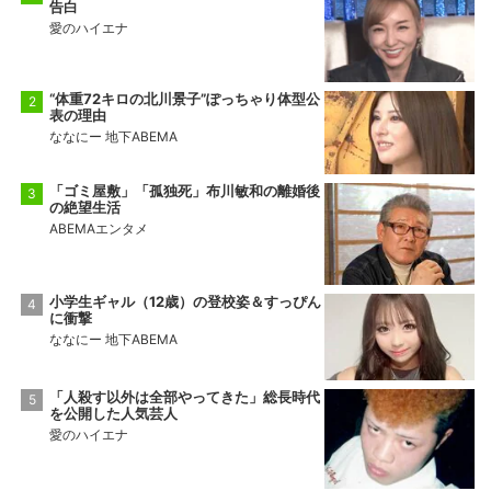
告白
愛のハイエナ
“体重72キロの北川景子”ぽっちゃり体型公
表の理由
ななにー 地下ABEMA
「ゴミ屋敷」「孤独死」布川敏和の離婚後
の絶望生活
ABEMAエンタメ
小学生ギャル（12歳）の登校姿＆すっぴん
に衝撃
ななにー 地下ABEMA
「人殺す以外は全部やってきた」総長時代
を公開した人気芸人
愛のハイエナ