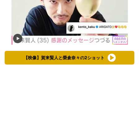
【映像】賀来賢人と榮倉奈々の2ショット