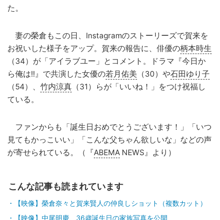
た。
妻の榮倉もこの日、Instagramのストーリーズで賀来を
お祝いした様子をアップ。賀来の報告に、俳優の
柄本時生
（34）が「アイラブユー」とコメント。ドラマ『今日か
ら俺は!!』で共演した女優の
若月佑美
（30）や
石田ゆり子
（54）、
竹内涼真
（31）らが「いいね！」をつけ祝福し
ている。
ファンからも「誕生日おめでとうございます！」「いつ
見てもかっこいい」「こんな父ちゃん欲しいな」などの声
が寄せられている。（『
ABEMA
NEWS』より）
こんな記事も読まれています
【映像】榮倉奈々と賀来賢人の仲良しショット（複数カット）
【映像】中尾明慶、36歳誕生日の家族写真を公開