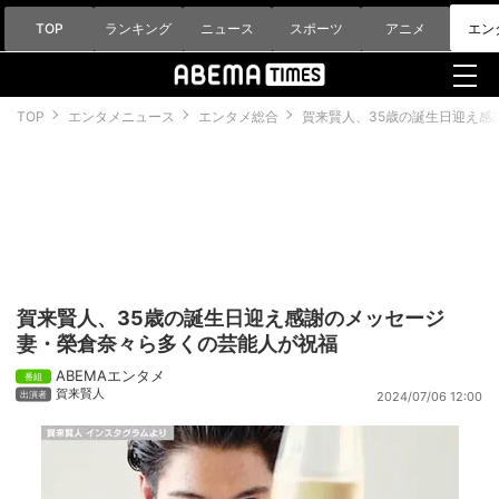
TOP
ランキング
ニュース
スポーツ
アニメ
エン
TOP
エンタメニュース
エンタメ総合
賀来賢人、35歳の誕生日迎え感
賀来賢人、35歳の誕生日迎え感謝のメッセージ
妻・榮倉奈々ら多くの芸能人が祝福
ABEMAエンタメ
賀来賢人
2024/07/06 12:00