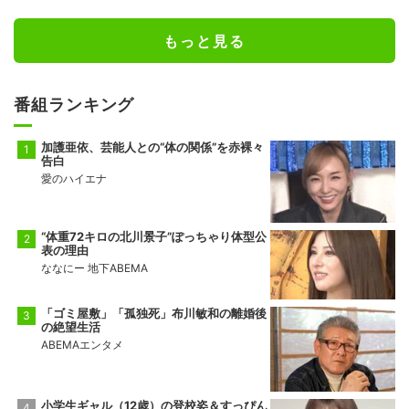
もっと見る
番組ランキング
加護亜依、芸能人との“体の関係”を赤裸々
告白
愛のハイエナ
“体重72キロの北川景子”ぽっちゃり体型公
表の理由
ななにー 地下ABEMA
「ゴミ屋敷」「孤独死」布川敏和の離婚後
の絶望生活
ABEMAエンタメ
小学生ギャル（12歳）の登校姿＆すっぴん