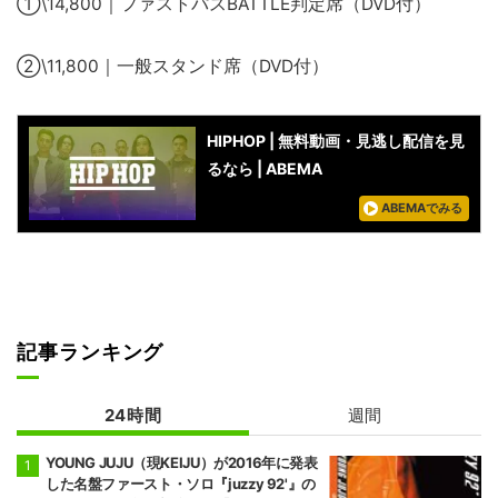
①\14,800｜ファストパスBATTLE判定席（DVD付）
②\11,800｜一般スタンド席（DVD付）
HIPHOP | 無料動画・見逃し配信を見
るなら | ABEMA
ABEMAでみる
記事ランキング
24時間
週間
YOUNG JUJU（現KEIJU）が2016年に発表
した名盤ファースト・ソロ『juzzy 92'』の