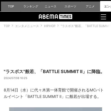
TOP
ランキング
ニュース
スポーツ
アニメ
エン
TOP
エンタメニュース
HIPHOP
"ラスボス"般若、「BATTLE SUMMIT
"ラスボス"般若、「BATTLE SUMMIT II」に降臨。
2024/07/08 10:25
8月14日（水）に代々木第一体育館で開催されるMCバト
ルイベント「BATTLE SUMMIT II」に般若が出場する。