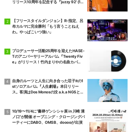
リリース10周年を記念する『juzzy 92' (10t
h Anniversary Edition)』が2枚組Orange
Color Vinyl／帯付き見開きジャケット／完
全限定プレスのアナログ盤でリリース。
【フリースタイルダンジョン】R-指定、呂
布カルマに完全勝利「もう言うことねえ
わ。やっぱこいつ強い」
プロデューサー活動25周年を迎えたHASE-
Tのアニバーサリーアルバム『Twenty Fiv
e』がリリース！竹内まりやの名曲カバ
ー”プラスティック・ラブ”の激レアなテス
ト盤7インチがP-VINE SHOP限定で本日よ
り発売！
自身のルーツと人生に向き合った荘子itの1
stソロアルバム『人生劇場』本日リリー
ス。客演はDos Monosの没 a.k.a NGSとTa
iTanのみ。
10/19〜11/4に”書肆ゲンシシャ展 in 川崎 溝
ノ口”が開催 オープニング・クロージングパ
ーティーにDABO、OMSB、dooooが出演