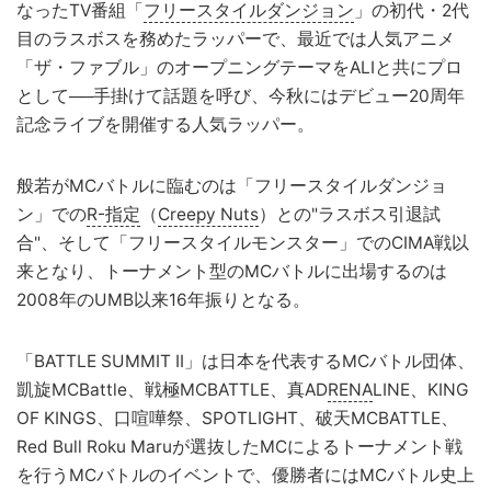
なったTV番組「
フリースタイルダンジョン
」の初代・2代
目のラスボスを務めたラッパーで、最近では人気アニメ
「ザ・ファブル」のオープニングテーマをALIと共にプロ
として──手掛けて話題を呼び、今秋にはデビュー20周年
記念ライブを開催する人気ラッパー。
般若がMCバトルに臨むのは「フリースタイルダンジョ
ン」での
R-指定
（
Creepy Nuts
）との"ラスボス引退試
合"、そして「フリースタイルモンスター」でのCIMA戦以
来となり、トーナメント型のMCバトルに出場するのは
2008年のUMB以来16年振りとなる。
「BATTLE SUMMIT II」は日本を代表するMCバトル団体、
凱旋MCBattle、戦極MCBATTLE、真AD
RENA
LINE、KING
OF KINGS、口喧嘩祭、SPOTLIGHT、破天MCBATTLE、
Red Bull Roku Maruが選抜したMCによるトーナメント戦
を行うMCバトルのイベントで、優勝者にはMCバトル史上