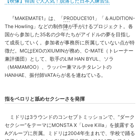
【映像】韓国で大人気！脱落した日本人練習生
『MAKEMATE1』は、「
PR
ODUCE101」「＆AUDITION-
The Howling」などの制作
陣
が手がけるプロジェクト。各
国から参加した35名の少年たちがアイドルの夢を目指し
て成長していく。参加者が事務所に所属していない点が特
徴だ。MCはEXOのXIUMINが務め、C-MATE（トレーナー
兼評価団）として、歌手のLIM HAN BYUL、ソラ
（MAMAMOO）、ラッパー兼マルチタレントの
HANHAE、振付師VATAらが名を連ねている。
指をペロリと舐めセクシーさを発揮
ミドリは3ラウンドのコンセプトミッションで、“ダーク
セクシー”をテーマにMONSTA X「Love Killa」を披露する
Aグループに所属。ミドリは2004年生まれで、学校で踊る