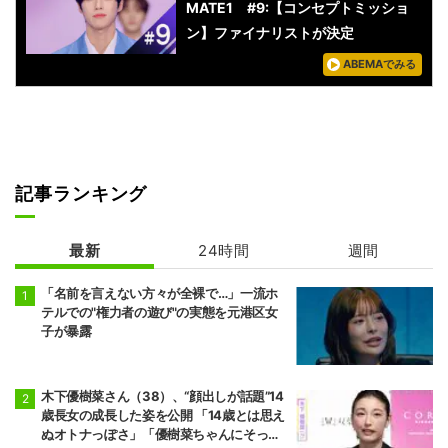
MATE1 #9:【コンセプトミッショ
ン】ファイナリストが決定
ABEMAでみる
記事ランキング
最新
24時間
週間
「名前を言えない方々が全裸で…」一流ホ
テルでの"権力者の遊び"の実態を元港区女
子が暴露
木下優樹菜さん（38）、“顔出しが話題”14
歳長女の成長した姿を公開 「14歳とは思え
ぬオトナっぽさ」「優樹菜ちゃんにそっく