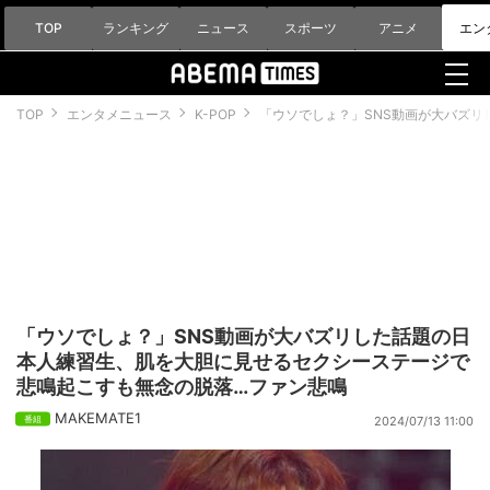
TOP
ランキング
ニュース
スポーツ
アニメ
エン
TOP
エンタメニュース
K-POP
「ウソでしょ？」SNS動画が大バズ
「ウソでしょ？」SNS動画が大バズリした話題の日
本人練習生、肌を大胆に見せるセクシーステージで
悲鳴起こすも無念の脱落…ファン悲鳴
MAKEMATE1
2024/07/13 11:00