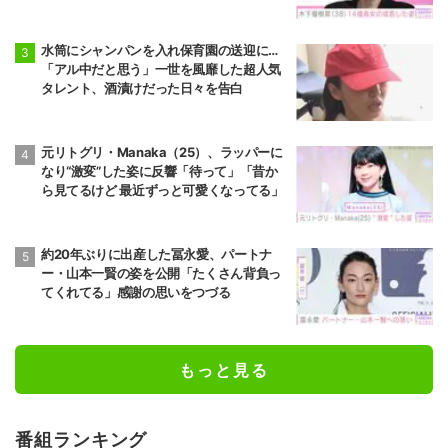
りすぎる」など反響
水筒にシャンパンを入れ保育園の送迎に…
「アル中だと思う」一世を風靡した超人気
タレント、酒漬けだった日々を告白
元リトグリ・Manaka（25）、ラッパーに
なり“激変”した姿に反響「待って」「昔か
ら見てるけど 最近ずっと可愛くなってる」
約20年ぶりに出産した冨永愛、パートナ
ー・山本一賢の姿を公開「たくさん背負っ
てくれてる」感謝の思いをつづる
もっと見る
番組ランキング