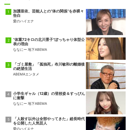
加護亜依、芸能人との“体の関係”を赤裸々
告白
愛のハイエナ
“体重72キロの北川景子”ぽっちゃり体型公
表の理由
ななにー 地下ABEMA
「ゴミ屋敷」「孤独死」布川敏和の離婚後
の絶望生活
ABEMAエンタメ
小学生ギャル（12歳）の登校姿＆すっぴん
に衝撃
ななにー 地下ABEMA
「人殺す以外は全部やってきた」総長時代
を公開した人気芸人
愛のハイエナ