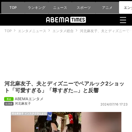
TOP
ランキング
ニュース
スポーツ
アニメ
エン
TOP
エンタメニュース
エンタメ総合
河北麻友子、夫とディズニーで
河北麻友子、夫とディズニーでペアルック2ショッ
ト「可愛すぎる」「尊すぎた…」と反響
ABEMAエンタメ
河北麻友子
2024/07/16 17:23