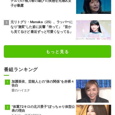
テルでの"権力者の遊び"の実態を元港区女
子が暴露
元リトグリ・Manaka（25）、ラッパーに
なり“激変”した姿に反響「待って」「昔か
ら見てるけど 最近ずっと可愛くなってる」
もっと見る
番組ランキング
加護亜依、芸能人との“体の関係”を赤裸々
告白
愛のハイエナ
“体重72キロの北川景子”ぽっちゃり体型公
表の理由