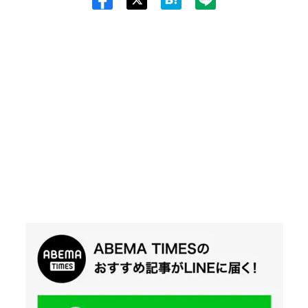
Twit
ter