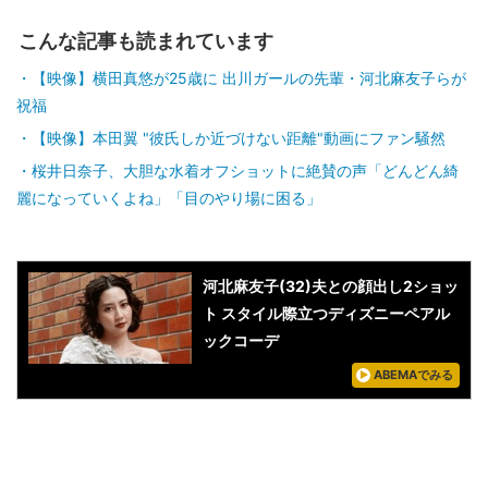
こんな記事も読まれています
【映像】横田真悠が25歳に 出川ガールの先輩・河北麻友子らが
祝福
【映像】本田翼 "彼氏しか近づけない距離"動画にファン騒然
桜井日奈子、大胆な水着オフショットに絶賛の声「どんどん綺
麗になっていくよね」「目のやり場に困る」
河北麻友子(32)夫との顔出し2ショッ
ト スタイル際立つディズニーペアル
ックコーデ
ABEMAでみる