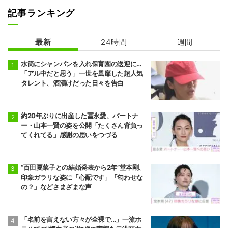
記事ランキング
最新
24時間
週間
水筒にシャンパンを入れ保育園の送迎に…
「アル中だと思う」一世を風靡した超人気
タレント、酒漬けだった日々を告白
約20年ぶりに出産した冨永愛、パートナ
ー・山本一賢の姿を公開「たくさん背負っ
てくれてる」感謝の思いをつづる
“百田夏菜子との結婚発表から2年”堂本剛、
印象ガラリな姿に「心配です」「匂わせな
の？」などさまざまな声
「名前を言えない方々が全裸で…」一流ホ