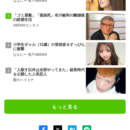
ななにー 地下ABEMA
「ゴミ屋敷」「孤独死」布川敏和の離婚後
の絶望生活
ABEMAエンタメ
小学生ギャル（12歳）の登校姿＆すっぴん
に衝撃
ななにー 地下ABEMA
「人殺す以外は全部やってきた」総長時代
を公開した人気芸人
愛のハイエナ
もっと見る