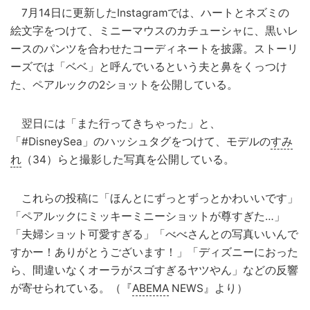
7月14日に更新したInstagramでは、ハートとネズミの
絵文字をつけて、ミニーマウスのカチューシャに、黒いレ
ースのパンツを合わせたコーディネートを披露。ストーリ
ーズでは「ベベ」と呼んでいるという夫と鼻をくっつけ
た、ペアルックの2ショットを公開している。
翌日には「また行ってきちゃった」と、
「#DisneySea」のハッシュタグをつけて、モデルの
すみ
れ
（34）らと撮影した写真を公開している。
これらの投稿に「ほんとにずっとずっとかわいいです」
「ペアルックにミッキーミニーショットが尊すぎた…」
「夫婦ショット可愛すぎる」「べべさんとの写真いいんで
すかー！ありがとうございます！」「ディズニーにおった
ら、間違いなくオーラがスゴすぎるヤツやん」などの反響
が寄せられている。（『
ABEMA
NEWS』より）