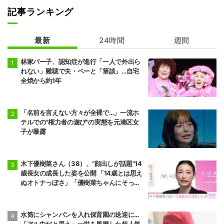
記事ランキング
最新
24時間
週間
林家パー子、認知症が進行「一人で外出ら
れない」難聴で夫・ペーと「筆談」…自宅
全焼から約1年
「名前を言えない方々が全裸で…」一流ホ
テルでの"権力者の遊び"の実態を元港区女
子が暴露
木下優樹菜さん（38）、“顔出しが話題”14
歳長女の成長した姿を公開 「14歳とは思え
ぬオトナっぽさ」「優樹菜ちゃんにそっく
りすぎる」など反響
水筒にシャンパンを入れ保育園の送迎に…
「アル中だと思う」一世を風靡した超人気