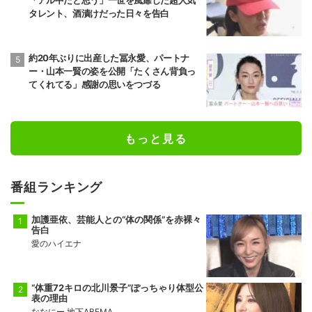
タレント、酒漬けだった日々を告白
約20年ぶりに出産した冨永愛、パートナ
ー・山本一賢の姿を公開「たくさん背負っ
てくれてる」感謝の思いをつづる
もっと見る
番組ランキング
加護亜依、芸能人との“体の関係”を赤裸々
告白
愛のハイエナ
“体重72キロの北川景子”ぽっちゃり体型公
表の理由
ななにー 地下ABEMA