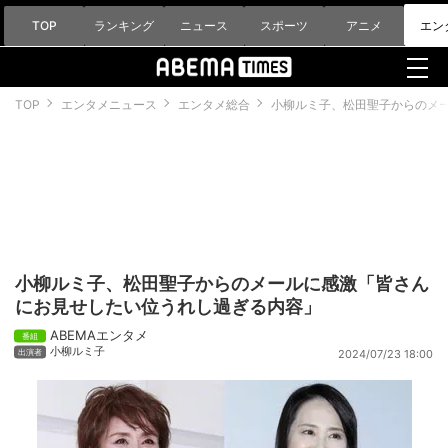
TOP
ランキング
ニュース
スポーツ
アニメ
エン
TOP
エンタメニュース
エンタメ総合
小柳ルミ子、松田聖子からのメ
小柳ルミ子、松田聖子からのメールに感激「皆さん
にお見せしたい位うれし過ぎる内容」
ABEMAエンタメ
小柳ルミ子
2024/07/23 18:00