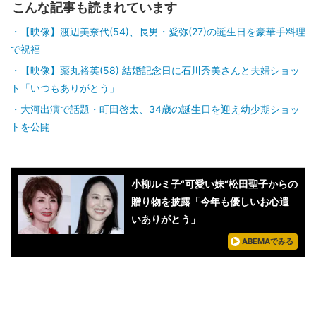
こんな記事も読まれています
【映像】渡辺美奈代(54)、長男・愛弥(27)の誕生日を豪華手料理
で祝福
【映像】薬丸裕英(58) 結婚記念日に石川秀美さんと夫婦ショッ
ト「いつもありがとう」
大河出演で話題・町田啓太、34歳の誕生日を迎え幼少期ショッ
トを公開
小柳ルミ子“可愛い妹“松田聖子からの
贈り物を披露「今年も優しいお心遣
いありがとう」
ABEMAでみる