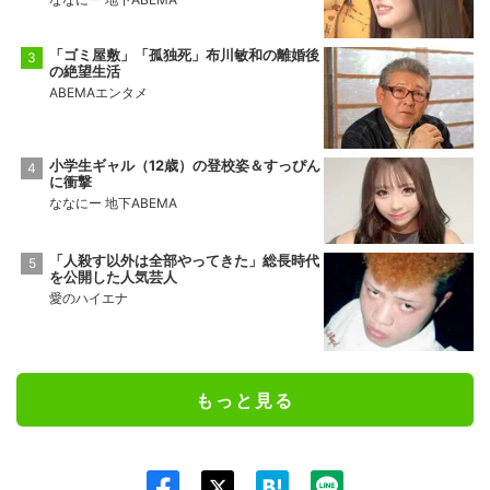
「ゴミ屋敷」「孤独死」布川敏和の離婚後
の絶望生活
ABEMAエンタメ
小学生ギャル（12歳）の登校姿＆すっぴん
に衝撃
ななにー 地下ABEMA
「人殺す以外は全部やってきた」総長時代
を公開した人気芸人
愛のハイエナ
もっと見る