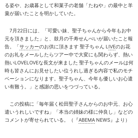
る姿や、お歳暮として和菓子の老舗「たねや」の最中と羊
羹が届いたことを明かしていた。
7月22日には、「可愛い妹、聖子ちゃんから今年もお中
元を頂きました」と、鼓月の千寿せんべいが届いたこと報
告。「
サッカー
のお供に頂きます 聖子ちゃん L
IVE
のお花
のお礼をメールしたらツアー中で大変にも関わらず、熱い
熱いLOVELOVEな長文が来ました 聖子ちゃんのメールは何
時も皆さんにお見せしたい位うれし過ぎる内容で私のモチ
ベーションになります。聖子ちゃん、今年も優しいお心遣
い有難う。」と感謝の思いをつづっている。
この投稿に「毎年届く松田聖子さんからのお中元、お心
遣いうれしいですね」「本当の姉妹の様に仲良し」などの
コメントが寄せられている。（『
ABEMA
NEWS』より）