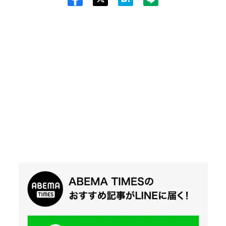
Twit
ter