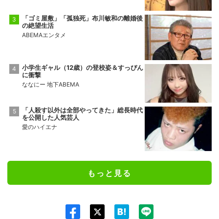
「ゴミ屋敷」「孤独死」布川敏和の離婚後
の絶望生活
ABEMAエンタメ
小学生ギャル（12歳）の登校姿＆すっぴん
に衝撃
ななにー 地下ABEMA
「人殺す以外は全部やってきた」総長時代
を公開した人気芸人
愛のハイエナ
もっと見る