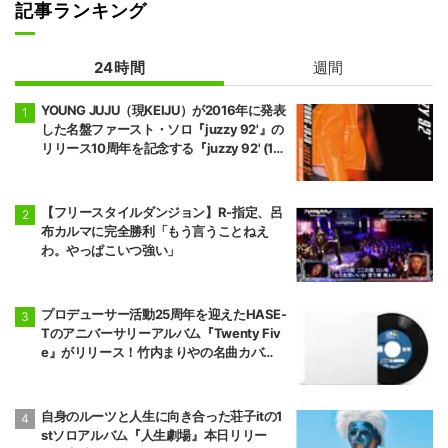
記事ランキング
24時間
週間
YOUNG JUJU（現KEIJU）が2016年に発表
した名盤ファースト・ソロ『juzzy 92'』の
リリース10周年を記念する『juzzy 92' (10t
h Anniversary Edition)』が2枚組Orange
Color Vinyl／帯付き見開きジャケット／完
全限定プレスのアナログ盤でリリース。
【フリースタイルダンジョン】R-指定、呂
布カルマに完全勝利「もう言うことねえ
わ。やっぱこいつ強い」
プロデューサー活動25周年を迎えたHASE-
Tのアニバーサリーアルバム『Twenty Fiv
e』がリリース！竹内まりやの名曲カバ
ー”プラスティック・ラブ”の激レアなテス
ト盤7インチがP-VINE SHOP限定で本日よ
り発売！
自身のルーツと人生に向き合った荘子itの1
stソロアルバム『人生劇場』本日リリー