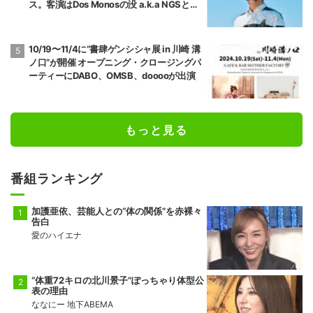
ス。客演はDos Monosの没 a.k.a NGSとTa
iTanのみ。
10/19〜11/4に”書肆ゲンシシャ展 in 川崎 溝
ノ口”が開催 オープニング・クロージングパ
ーティーにDABO、OMSB、dooooが出演
もっと見る
番組ランキング
加護亜依、芸能人との“体の関係”を赤裸々
告白
愛のハイエナ
“体重72キロの北川景子”ぽっちゃり体型公
表の理由
ななにー 地下ABEMA