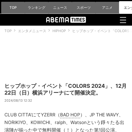
TOP
ランキング
ニュース
スポーツ
アニメ
エン
TOP
エンタメニュース
HIPHOP
ヒップホップ・イベント「COLORS 
ヒップホップ・イベント「COLORS 2024」、12月
22日（日）横浜アリーナにて開催決定。
2024/08/13 12:32
CLUB CITTA'にてYZERR（
BAD HOP
）、JP THE WAVY、
NORIKIYO、KOWICHI、ralph、Watsonという錚々たる出
演
陣
が揃った中で無料開催（！）となった第1回公演、