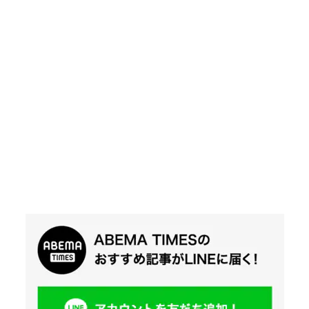
Twit
ter