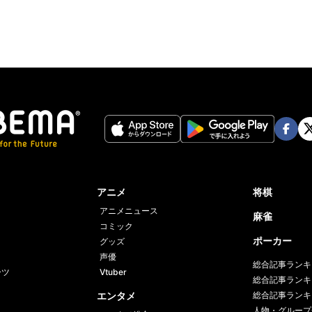
Face
Twi
book
er
アニメ
将棋
アニメニュース
麻雀
コミック
ポーカー
グッズ
声優
総合記事ランキ
ーツ
Vtuber
総合記事ランキ
エンタメ
総合記事ランキ
人物・グループ