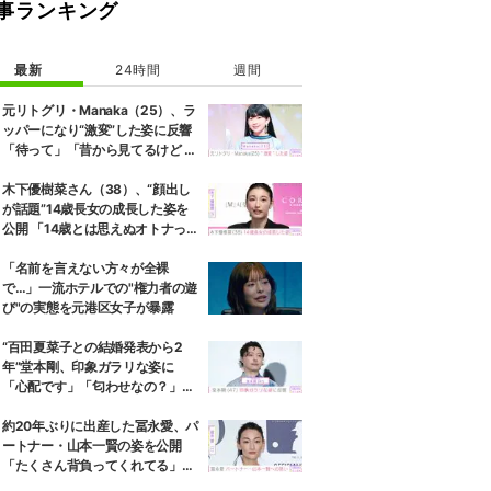
事ランキング
最新
24時間
週間
元リトグリ・Manaka（25）、ラ
ッパーになり“激変”した姿に反響
「待って」「昔から見てるけど 最
近ずっと可愛くなってる」
木下優樹菜さん（38）、“顔出し
が話題”14歳長女の成長した姿を
公開 「14歳とは思えぬオトナっぽ
さ」「優樹菜ちゃんにそっくりす
ぎる」など反響
「名前を言えない方々が全裸
で…」一流ホテルでの"権力者の遊
び"の実態を元港区女子が暴露
“百田夏菜子との結婚発表から2
年”堂本剛、印象ガラリな姿に
「心配です」「匂わせなの？」な
どさまざまな声
約20年ぶりに出産した冨永愛、パ
ートナー・山本一賢の姿を公開
「たくさん背負ってくれてる」感
謝の思いをつづる