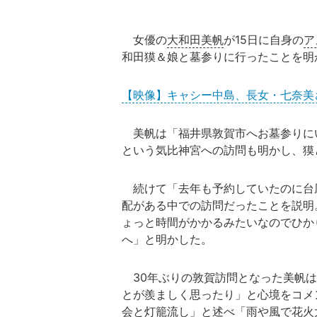
女優の
大和田美帆
が15日に自身の
ア
和田獏＆娘と墓参りに行ったことを明
【映像】キャシー中島、長女・七奈美
美帆
は「福井県敦賀市へお墓参りに
という気比神宮への訪問も明かし、獏
続けて「去年も予約していたのに台
配がある中での訪問だったことを説明
ょっと時間がかかるみたいなのでひか
へ」と明かした。
30年ぶりの敦賀訪問となった
美帆
は
とが羨ましく思ったり」と心境をコメ
会と灯籠流し」と述べ「雨や風で花火