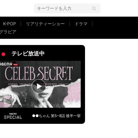
K-POP
リアリティーショー
ドラマ
グラビア
テレビ放送中
●●ちゃん 第5~8話 後半一挙