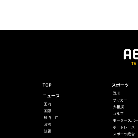
TOP
スポーツ
野球
ニュース
サッカー
国内
大相撲
国際
ゴルフ
経済・IT
モータースポ
政治
ボートレース
話題
スポーツ総合