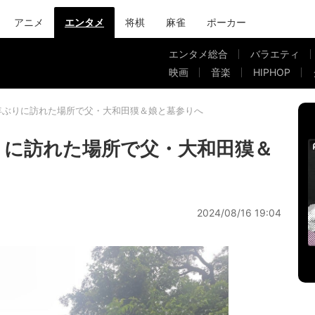
アニメ
エンタメ
将棋
麻雀
ポーカー
エンタメ総合
バラエティ
映画
音楽
HIPHOP
年ぶりに訪れた場所で父・大和田獏＆娘と墓参りへ
りに訪れた場所で父・大和田獏＆
2024/08/16 19:04