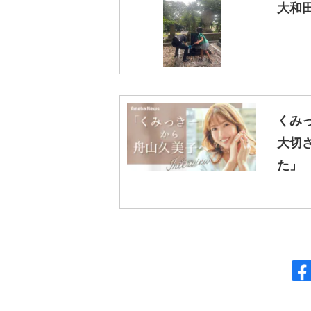
大和田
くみ
大切
た」