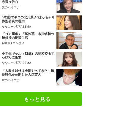
赤裸々告白
愛のハイエナ
“体重72キロの北川景子”ぽっちゃり
体型公表の理由
ななにー 地下ABEMA
「ゴミ屋敷」「孤独死」布川敏和の
離婚後の絶望生活
ABEMAエンタメ
小学生ギャル（12歳）の登校姿＆す
っぴんに衝撃
ななにー 地下ABEMA
「人殺す以外は全部やってきた」総
長時代を公開した人気芸人
愛のハイエナ
もっと見る