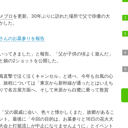
メブロ
を更新。30年ぶりに訪れた場所で
父で俳優の
大
かした。
さんのお墓参りを報告
いってきました」と報告。「父が子供の頃よく遊んだ」
と娘の2ショットを公開した。
風直撃で泣く泣くキャンセル」と述べ、今年も台風の心
。旅程については「東京から新幹線が通ったとはいえち
りで名古屋方面へ。そして米原から白鷺に乗って敦賀
「父の親戚に会い、色々と懐かしくまた、故郷があるこ
ント。最後に「今回の目的は、お墓参りと16日の花火大
大会と灯籠流しが中止になりませんように」とイベント