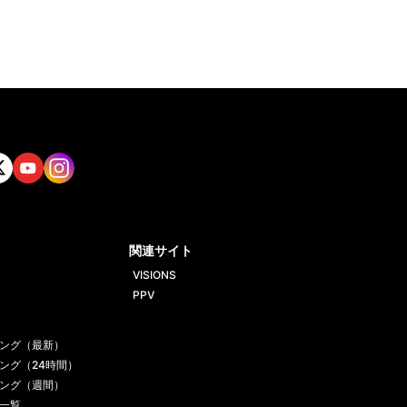
tt
Yout
Insta
ube
gram
関連サイト
VISIONS
PPV
ング（最新）
ング（24時間）
ング（週間）
一覧