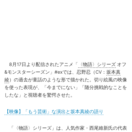
8月17日より配信されたアニメ「
〈物語〉シリーズ
オフ
&モンスターシーズン」#exでは、忍野忍（CV：
坂本真
綾
）の過去が童話のような形で描かれた。切り絵風の映像
を使った表現が、「今までにない」「随分挑戦的なことを
したな」と視聴者を驚愕させた。
【映像】「もう芸術」な演出と坂本真綾の語り
「〈物語〉シリーズ」は、人気作家・西尾維新氏の代表