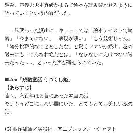
進み、声優の坂本真綾がまるで絵本を読み聞かせるように
語っていくという内容だった。
一風変わった演出に、ネット上では「絵本テイストで綺
麗」「今までにない」「表現が凄い」「もう芸術じゃん」
「随分挑戦的なことをしたな」と驚くファンが続出。忍の
過去にも「こんな壮絶だとは」「なかなかにえげつない過
去だった……」といった声が寄せられていた。
■#ex「残酷童話 うつくし姫」
【あらすじ】
昔々、六百年ほど昔にあった本当の話。
今はもうどこにもない国にいた、とてもとても美しい娘の
話。
(C) 西尾維新／講談社・アニプレックス・シャフト