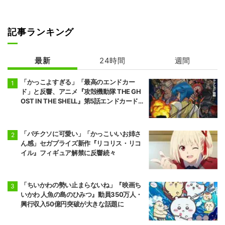
記事ランキング
拷問バイトくん
幼馴染とはラブ
の日常
コメにならない
最新
24時間
週間
「かっこよすぎる」「最高のエンドカー
ド」と反響、アニメ『攻殻機動隊 THE GH
OST IN THE SHELL』第5話エンドカード公
開
「バチクソに可愛い」「かっこいいお姉さ
ん感」セガプライズ新作『リコリス・リコ
イル』フィギュア解禁に反響続々
「ちいかわの勢い止まらないね」『映画ち
いかわ 人魚の島のひみつ』動員350万人・
興行収入50億円突破が大きな話題に