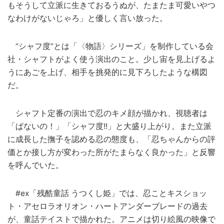
もそうして立派に生きておるうぬが、たまたま可愛いやつ
なわけがないじゃろ」と優しく言い放った。
“シャフ度”とは「〈物語〉シリーズ」を制作している会
社・シャフトがよく使う演出のこと。少し宙を見上げるよ
うにあごを上げ、相手を挑発的に見下ろしたような構図
だ。
シャフト定番の演出で忍のキメ顔が描かれ、視聴者は
「ぱないの！」「シャフ度!!」と大盛り上がり。また立派
に成長した撫子を認める忍の態度も、「忍ちゃんからの評
価とか接し方が変わった所がたまらなく良かった」と反響
を呼んでいた。
#ex「残酷童話 うつくし姫」では、忍ことキスショッ
ト・アセロラオリオン・ハートアンダーブレードの過去
が、童話テイストで描かれた。アニメは切り絵風の映像で