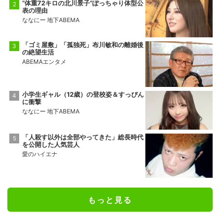
“体重72キロの北川景子”ぽっちゃり体型公
表の理由
ななにー 地下ABEMA
「ゴミ屋敷」「孤独死」布川敏和の離婚後
の絶望生活
ABEMAエンタメ
小学生ギャル（12歳）の登校姿＆すっぴん
に衝撃
ななにー 地下ABEMA
「人殺す以外は全部やってきた」総長時代
を公開した人気芸人
愛のハイエナ
もっと見る