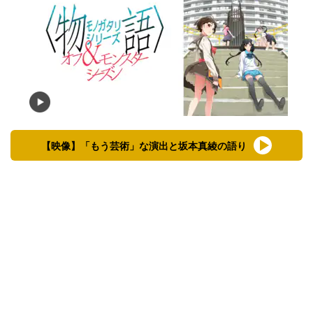
【映像】「もう芸術」な演出と坂本真綾の語り