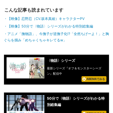
こんな記事も読まれています
【映像】忍野忍（CV.坂本真綾）キャラクターPV
【映像】50分で〈物語〉シリーズがわかる特別総集編
アニメ「撫物語」、今撫子が逆撫子化!?「全然ちげーよ！」と胸
ぐらを掴み「めちゃくちゃキレてるw」
〈物語〉シリーズ
最新シリーズ『オフ＆モンスターシーズ
ン』配信中
ABEMAでみる
50分で〈物語〉シリーズがわかる特
別総集編