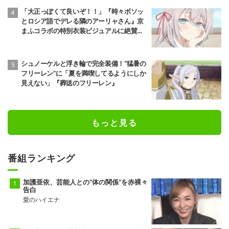
「大正っぽくて良いぞ！！」『時々ボソッ
とロシア語でデレる隣のアーリャさん』京
まふコラボの特別衣装ビジュアルに絶賛の
声
シュノーケルと浮き輪で完全装備！“猛暑の
フリーレン”に「夏を満喫してるようにしか
見えない」『葬送のフリーレン』
もっと見る
番組ランキング
加護亜依、芸能人との“体の関係”を赤裸々
告白
愛のハイエナ