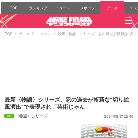
TOP
ランキング
ニュース
スポーツ
アニメ
エン
TOP
アニメ
ニュース
最新〈物語〉シリーズ、忍の過去が斬新な“切り
最新〈物語〉シリーズ、忍の過去が斬新な“切り絵
風演出”で表現され「芸術じゃん」
〈物語〉シリーズ
2024/08/17 22:46