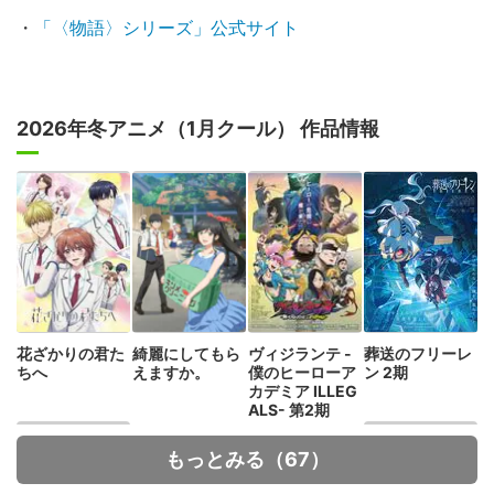
・
「〈物語〉シリーズ」公式サイト
2026年冬アニメ（1月クール） 作品情報
花ざかりの君た
綺麗にしてもら
ヴィジランテ -
葬送のフリーレ
ちへ
えますか。
僕のヒーローア
ン 2期
カデミア ILLEG
ALS- 第2期
もっとみる（67）