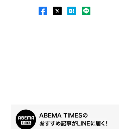
Twit
ter