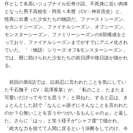
作として名高いジュブナイル伝奇小説。不死身に近い肉体
となった男子高校生・阿良々木暦（CV：神谷浩史）と、
怪異に出遭った少女たちの物語だ。ファーストシーズン、
セカンドシーズン、ファイナルシーズン、オフシーズン、
モンスターシーズン、ファミリーシーズンの6部構成をと
っており、ファイナルシーズンまでがすでにアニメ化され
ていた。「〈物語〉シリーズ オフ&モンスターシーズン」
では、暦に助けられた少女たちの前日譚や後日談が描かれ
る。
前回の第6話では、以前忍に言われたことを気にしてい
た千石撫子（CV：花澤香菜）が、「私のこと、たまたま
可愛いだけって今でも思う？」と尋ねた。すると忍は、き
ょとんとした顔で「なんじゃ誰ぞにそんなことを言われた
のか？心無いことを言うやつがいるもんじゃのぉ」と返し
た。さらに「はっ」と笑う様子が“シャフ度”で描かれ、
「絶大な力を捨てて人間に戻るという決断をしてのけ、今