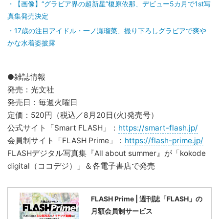
【画像】“グラビア界の超新星”榎原依那、デビュー5カ月で1st写
真集発売決定
17歳の注目アイドル・一ノ瀬瑠菜、撮り下ろしグラビアで爽や
かな水着姿披露
●雑誌情報
発売：光文社
発売日：毎週火曜日
定価：520円（税込／8月20日(火)発売号）
公式サイト「Smart FLASH」：
https://smart-flash.jp/
会員制サイト「FLASH Prime」：
https://flash-prime.jp/
FLASHデジタル写真集『All about summer』が「kokode
digital（ココデジ）」＆各電子書店で発売
FLASH Prime | 週刊誌「FLASH」の
月額会員制サービス