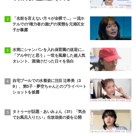
「名前を言えない方々が全裸で…」一流ホ
テルでの"権力者の遊び"の実態を元港区女
子が暴露
水筒にシャンパンを入れ保育園の送迎に…
「アル中だと思う」一世を風靡した超人気
タレント、酒漬けだった日々を告白
自宅プールでの水着姿に注目 辻希美（3
9）、第5子・夢空ちゃんとのプライベート
ショットを披露
タトゥーが話題・あいみょん（31）「気合
でお風呂入りたい」生放送後の姿を公開