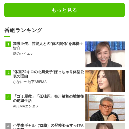
もっと見る
番組ランキング
加護亜依、芸能人との“体の関係”を赤裸々
告白
愛のハイエナ
“体重72キロの北川景子”ぽっちゃり体型公
表の理由
ななにー 地下ABEMA
「ゴミ屋敷」「孤独死」布川敏和の離婚後
の絶望生活
ABEMAエンタメ
小学生ギャル（12歳）の登校姿＆すっぴん