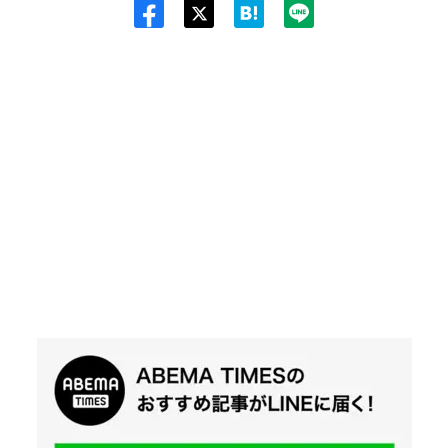
Twit
ter