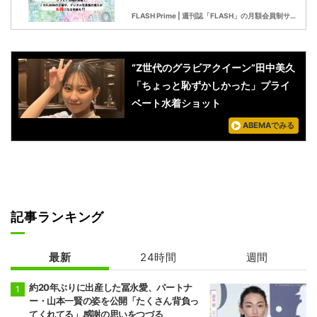
FLASH Prime | 週刊誌「FLASH」の月額会員制サービス
“Z世代のグラビアクイーン”田中美久
「ちょっと恥ずかしかった」プライ
ベート水着ショット
ABEMAでみる
記事ランキング
最新
24時間
週間
約20年ぶりに出産した冨永愛、パートナ
ー・山本一賢の姿を公開「たくさん背負っ
てくれてる」感謝の思いをつづる