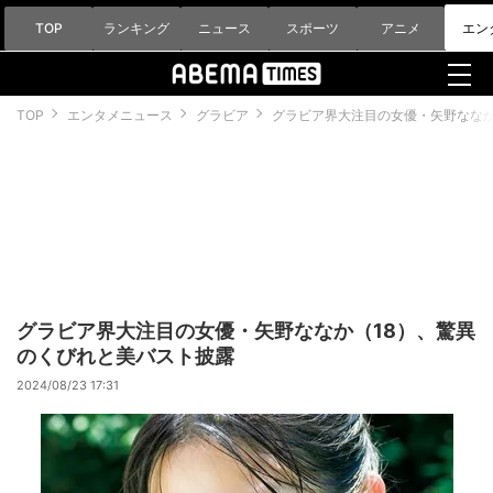
TOP
ランキング
ニュース
スポーツ
アニメ
エン
TOP
エンタメニュース
グラビア
グラビア界大注目の女優・矢野ななか
グラビア界大注目の女優・矢野ななか（18）、驚異
のくびれと美バスト披露
2024/08/23 17:31