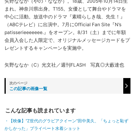
矢野ななか（やの・ななか）。18歳、2005年10月14日生
まれ。神奈川県出身。T155。女優として舞台やドラマを
中心に活動。放送中のドラマ『素晴らしき哉、先生！』
（ABCテレビ）に出演中。7月にOfficial Fan Site『N’s
patisserieeeeeee.』をオープン。8/31（土）までに年額
会員入会した人限定で、オリジナルメッセージカードをプ
レゼントするキャンペーンを実施中。
矢野ななか（C）光文社／週刊FLASH 写真◎大藪達也
この記事の画像一覧
こんな記事も読まれています
【映像】“Z世代のグラビアクイーン”田中美久、「ちょっと恥ず
かしかった」プライベート水着ショット