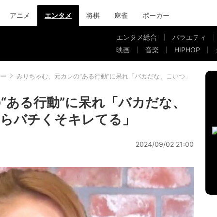
アニメ
エンタメ
将棋
麻雀
ポーカー
エンタメ総合
バラエティ
映画
音楽
HIPHOP
ー
みりちゃむ、元カレの“ある行動”に呆れ「バカだな、こいつ」「自分
“ある行動”に呆れ「バカだな、
たらバチくそキレてる」
2024/09/02 21:00