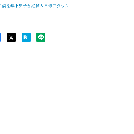
ニ姿を年下男子が絶賛＆直球アタック！
Twit
ter