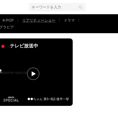
K-POP
リアリティーショー
ドラマ
グラビア
だったらバチくそキレてる」
テレビ放送中
●●ちゃん 第5~8話 後半一挙