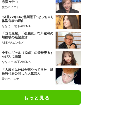
赤裸々告白
愛のハイエナ
“体重72キロの北川景子”ぽっちゃり
体型公表の理由
ななにー 地下ABEMA
「ゴミ屋敷」「孤独死」布川敏和の
離婚後の絶望生活
ABEMAエンタメ
小学生ギャル（12歳）の登校姿＆す
っぴんに衝撃
ななにー 地下ABEMA
「人殺す以外は全部やってきた」総
長時代を公開した人気芸人
愛のハイエナ
もっと見る