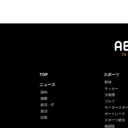
TOP
スポーツ
野球
ニュース
サッカー
国内
大相撲
国際
ゴルフ
経済・IT
モータースポ
政治
ボートレース
話題
スポーツ総合
格闘技