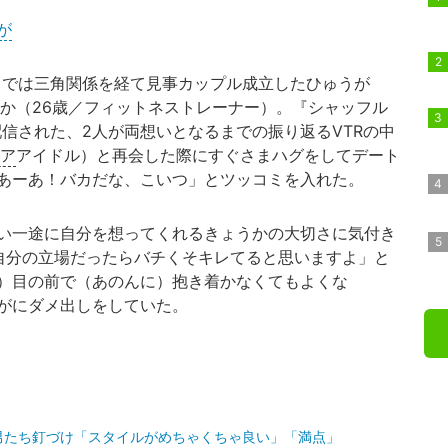
が
n5』では三角関係を経て見事カップル成立したひゅうが
か（26歳／フィットネストレーナー）。『シャッフル
て配信された、2人が両想いとなるまでの振り返るVTRの中
ア
アイドル）と再会した際にすぐさまハグをしてデート
あーあ！バカだな、こいつ」とツッコミを入れた。
い一途に自分を想ってくれるきょうかの大切さに気付き
自分の立場だったらバチくそキレてると思いますよ」と
）目の前で（あのんに）抱き着かなくてもよくな
がにダメ出しをしていた。
男たち釘づけ「スタイルがめちゃくちゃ良い」「満点」