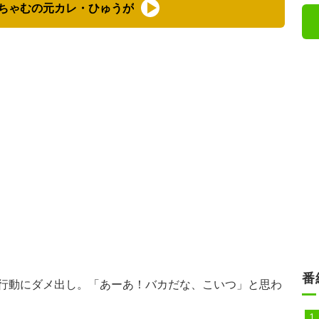
ちゃむの元カレ・ひゅうが
番
行動にダメ出し。「あーあ！バカだな、こいつ」と思わ