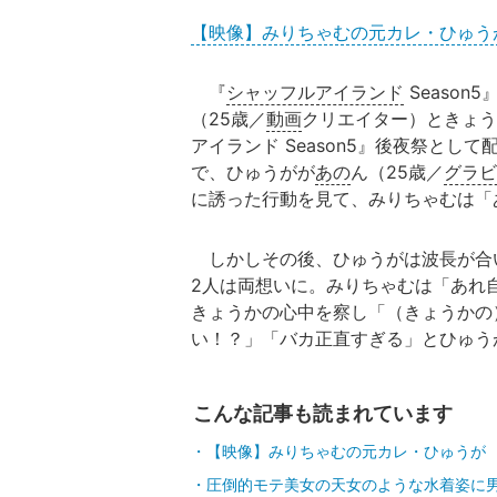
【映像】みりちゃむの元カレ・ひゅう
『
シャッフルアイランド
Seaso
（25歳／
動画
クリエイター）ときょう
アイランド Season5』後夜祭とし
で、ひゅうがが
あの
ん（25歳／
グラビ
に誘った行動を見て、みりちゃむは「
しかしその後、ひゅうがは波長が合
2人は両想いに。みりちゃむは「あれ
きょうかの心中を察し「（きょうかの
い！？」「バカ正直すぎる」とひゅう
こんな記事も読まれています
【映像】みりちゃむの元カレ・ひゅうが
圧倒的モテ美女の天女のような水着姿に