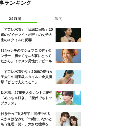
事ランキング
24時間
週間
「すごい水着」「目線に困る」20
歳のダイナマイトボディの女子大
生のスタイルに反響
154センチのマシュマロボディダ
ンサー「初めてを…大事にとって
たから」イケメン男性にアピール
「すごい水着やな」20歳の現役女
子大生の国宝級スタイルに全員衝
撃「どこで支えてる？」
鈴木福、27歳美人タレントに夢中
「めっちゃ好き」「歴代でもトッ
プクラス」
付き合って約2年半！同棲中のり
んか＆はなみち「一緒にいないと
もう無理（笑）」大きな喧嘩を経
験…“別れの危機”を乗り越えた恋