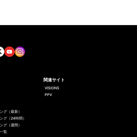
tt
Yout
Insta
ube
gram
関連サイト
VISIONS
PPV
ング（最新）
ング（24時間）
ング（週間）
一覧