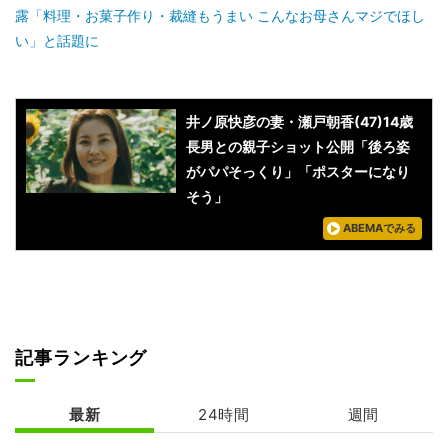
露「料理・お菓子作り・裁縫もうまい こんなお母さんマジでほし
い」と話題に
井ノ原快彦の妻・瀬戸朝香(47)14歳
長男との親子ショット公開「後ろ姿
がパパそっくり」「ポスターになり
そう」
ABEMAでみる
記事ランキング
最新
24時間
週間