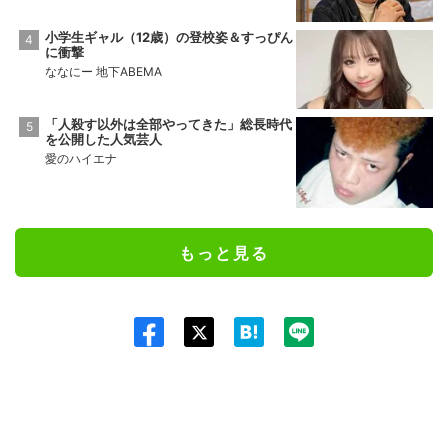
小学生ギャル（12歳）の登校姿＆すっぴん
に衝撃
ななにー 地下ABEMA
「人殺す以外は全部やってきた」総長時代
を公開した人気芸人
愛のハイエナ
もっと見る
Twit
ter