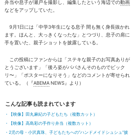
弁当や息子が瀬戸を撮影し、編集したという海辺での
動画
などをアップしていた。
9月1日には「中学3年生になる息子 間も無く身長抜かれ
ます。ほんと、大っきくなったな」とつづり、息子の肩に
手を置いた、親子ショットを披露している。
この投稿にファンからは「ステキな親子のお写真ありが
とうございます」「後ろ姿がパパさんそのものでビック
リ〜」「ポスターになりそう」などのコメントが寄せられ
ている。（『
ABEMA
NEWS』より）
こんな記事も読まれています
【映像】田丸麻紀の子どもたち（複数カット）
【映像】高島彩の手作り弁当（複数カット）
2児の母・小沢真珠、子どもたちへの“ハンドメイドシュシュ”披