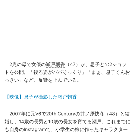
2児の母で女優の
瀬戸朝香
（47）が、息子との2ショッ
トを公開。「後ろ姿がパパそっくり」「まぁ、息子くんお
っきい」など、反響を呼んでいる。
【映像】息子が撮影した瀬戸朝香
2007年に元
V6
で20th Centuryの
井ノ原快彦
（48）と結
婚し、14歳の長男と10歳の長女を育てる瀬戸。これまでに
も自身のInstagramで、小学生の娘に作ったキャラクター