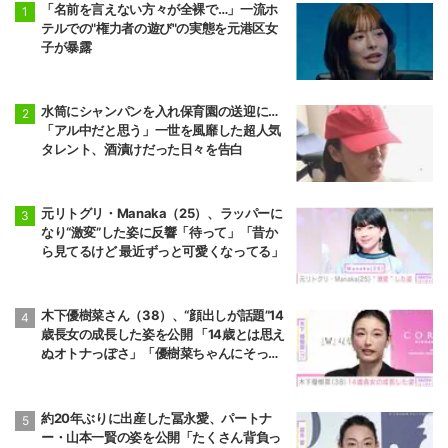
「名前を言えない方々が全裸で…」一流ホ
テルでの"権力者の遊び"の実態を元港区女
子が暴露
水筒にシャンパンを入れ保育園の送迎に…
「アル中だと思う」一世を風靡した超人気
タレント、酒漬けだった日々を告白
元リトグリ・Manaka（25）、ラッパーに
なり“激変”した姿に反響「待って」「昔か
ら見てるけど 最近ずっと可愛くなってる」
木下優樹菜さん（38）、“顔出しが話題”14
歳長女の成長した姿を公開 「14歳とは思え
ぬオトナっぽさ」「優樹菜ちゃんにそっく
りすぎる」など反響
約20年ぶりに出産した冨永愛、パートナ
ー・山本一賢の姿を公開「たくさん背負っ