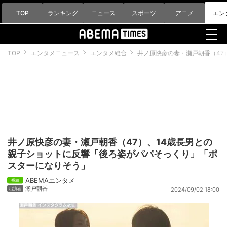
TOP
ランキング
ニュース
スポーツ
アニメ
エン
TOP
エンタメニュース
エンタメ総合
井ノ原快彦の妻・瀬戸朝香（47
井ノ原快彦の妻・瀬戸朝香（47）、14歳長男との
親子ショットに反響「後ろ姿がパパそっくり」「ポ
スターになりそう」
ABEMAエンタメ
瀬戸朝香
2024/09/02 18:00