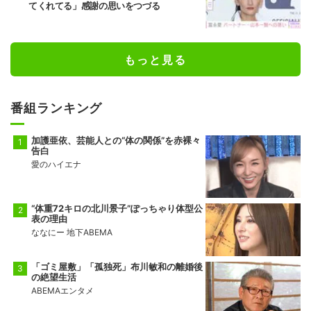
てくれてる」感謝の思いをつづる
もっと見る
番組ランキング
加護亜依、芸能人との“体の関係”を赤裸々
告白
愛のハイエナ
“体重72キロの北川景子”ぽっちゃり体型公
表の理由
ななにー 地下ABEMA
「ゴミ屋敷」「孤独死」布川敏和の離婚後
の絶望生活
ABEMAエンタメ