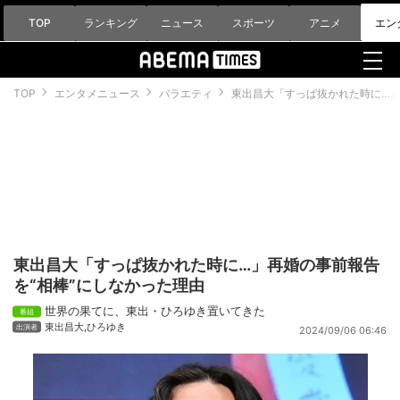
TOP
ランキング
ニュース
スポーツ
アニメ
エン
TOP
エンタメニュース
バラエティ
東出昌大「すっぱ抜かれた時に…」
東出昌大「すっぱ抜かれた時に…」再婚の事前報告
を“相棒”にしなかった理由
世界の果てに、東出・ひろゆき置いてきた
東出昌大
,
ひろゆき
2024/09/06 06:46