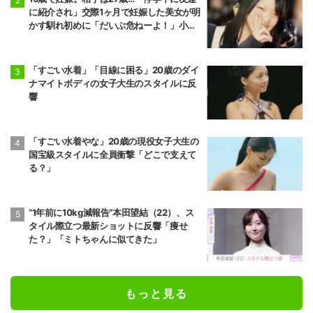
に紹介され」交際1ヶ月で妊娠した美女が明
かす馴れ初めに「だいぶ危ねーよ！」小森
純も絶句
「すごい水着」「目線に困る」20歳のダイ
ナマイトボディの女子大生のスタイルに反
響
「すごい水着やな」20歳の現役女子大生の
国宝級スタイルに全員衝撃「どこで支えて
る？」
“1年前に10kg減報告”本田望結（22）、ス
タイル際立つ最新ショットに反響「痩せ
た？」「ミトちゃんに似てきた」
もっと見る