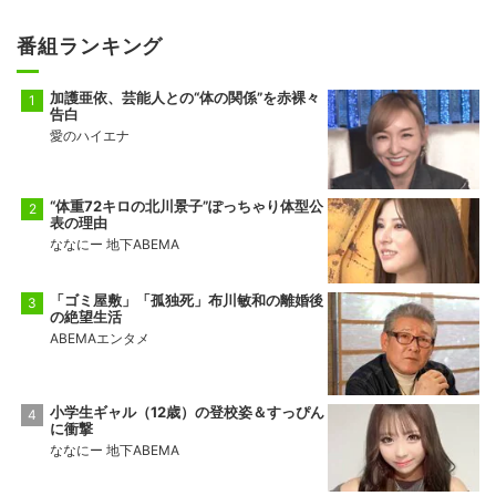
番組ランキング
加護亜依、芸能人との“体の関係”を赤裸々
告白
愛のハイエナ
“体重72キロの北川景子”ぽっちゃり体型公
表の理由
ななにー 地下ABEMA
「ゴミ屋敷」「孤独死」布川敏和の離婚後
の絶望生活
ABEMAエンタメ
小学生ギャル（12歳）の登校姿＆すっぴん
に衝撃
ななにー 地下ABEMA