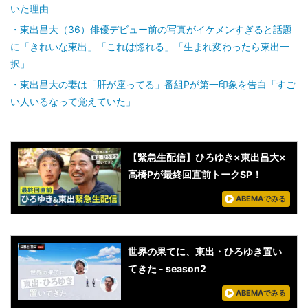
いた理由
東出昌大（36）俳優デビュー前の写真がイケメンすぎると話題
に「きれいな東出」「これは惚れる」「生まれ変わったら東出一
択」
東出昌大の妻は「肝が座ってる」番組Pが第一印象を告白「すご
い人いるなって覚えていた」
【緊急生配信】ひろゆき×東出昌大×
高橋Pが最終回直前トークSP！
ABEMAでみる
世界の果てに、東出・ひろゆき置い
てきた - season2
ABEMAでみる