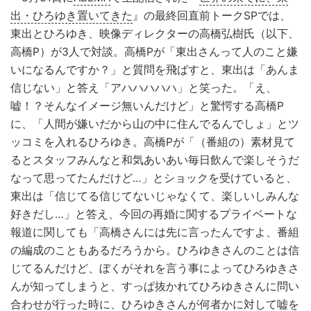
出・ひろゆき置いてきた
』の最終回直前トークSPでは、
東出とひろゆき、映像ディレクターの高橋弘樹氏（以下、
高橋P）が3人で対談。高橋Pが「東出さんって人のこと嫌
いになるんですか？」と質問を飛ばすと、東出は「あんま
信じない」と答え「アハハハハハ」と笑った。「え、
嘘！？そんなイメージ無いんだけど」と驚愕する高橋P
に、「人間が嫌いだから山の中に住んでるんでしょ」とツ
ッコミを入れるひろゆき。高橋Pが「（番組の）素材見て
るとスタッフみんなと和気あいあい毎日飲んで楽しそうだ
なって思ってたんだけど…」とショックを受けていると、
東出は「信じてる信じてないじゃなくて、楽しいしみんな
好きだし…」と答え、今回の再婚に関するプライベートな
報道に関しても「高橋さんには先に言ったんですよ、番組
の編成のこともあるだろうから。ひろゆきさんのことは信
じてるんだけど、ぼくがそれを言う事によってひろゆきさ
んが知ってしまうと、すっぱ抜かれてひろゆきさんに問い
合わせが行った時に、ひろゆきさんが何者かに対して嘘を