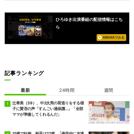
ひろゆき出演番組の配信情報はこち
ら
ABEMAでみる
記事ランキング
最新
24時間
週間
辻希美（39）、中2次男の荷造りをする様
子に賛否の声「すんごい過保護…」「全部
ママが準備してくれるんだ」
15歳で妊娠。相手は27歳…「停学中に友達