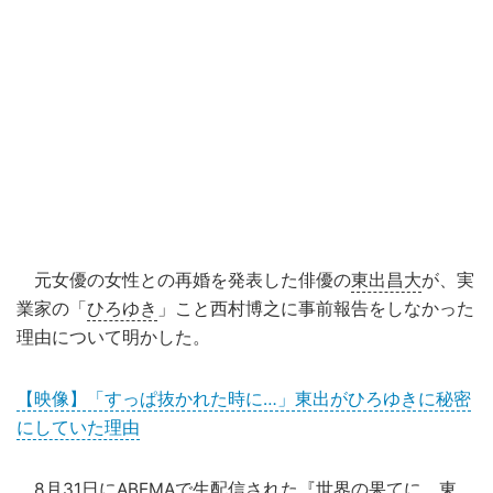
元女優の女性との再婚を発表した俳優の
東出昌大
が、実
業家の「
ひろゆき
」こと西村博之に事前報告をしなかった
理由について明かした。
【映像】「すっぱ抜かれた時に…」東出がひろゆきに秘密
にしていた理由
8月31日に
ABEMA
で生配信された『
世界の果てに、東