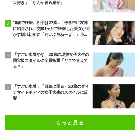
大好き」「なんか親近感が」
15歳で妊娠。相手は27歳…「停学中に友達
に紹介され」交際1ヶ月で妊娠した美女が明
かす馴れ初めに「だいぶ危ねーよ！」小森
純も絶句
「すごい水着やな」20歳の現役女子大生の
国宝級スタイルに全員衝撃「どこで支えて
る？」
「すごい水着」「目線に困る」20歳のダイ
ナマイトボディの女子大生のスタイルに反
響
もっと見る