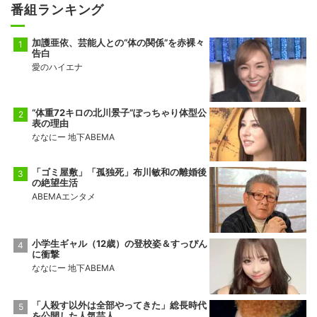
番組ランキング
加護亜依、芸能人との“体の関係”を赤裸々
告白
愛のハイエナ
“体重72キロの北川景子”ぽっちゃり体型公
表の理由
ななにー 地下ABEMA
「ゴミ屋敷」「孤独死」布川敏和の離婚後
の絶望生活
ABEMAエンタメ
小学生ギャル（12歳）の登校姿＆すっぴん
に衝撃
ななにー 地下ABEMA
「人殺す以外は全部やってきた」総長時代
を公開した人気芸人