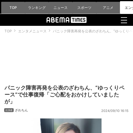
TOP
ランキング
ニュース
スポーツ
アニメ
エン
TOP
エンタメニュース
パニック障害再発を公表のざわちん、“ゆっくりペ
パニック障害再発を公表のざわちん、“ゆっくりペ
ース”で仕事復帰「ご心配をおかけしていました
が」
ざわちん
2024/09/10 16:15