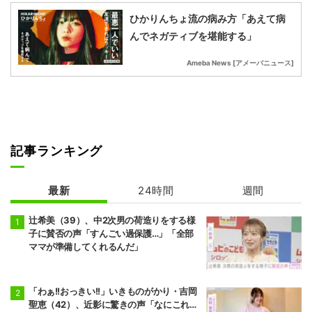
ひかりんちょ流の病み方「あえて病
んでネガティブを堪能する」
Ameba News [アメーバニュース]
記事ランキング
最新
24時間
週間
辻希美（39）、中2次男の荷造りをする様
子に賛否の声「すんごい過保護…」「全部
ママが準備してくれるんだ」
「わぁ!!おっきい!!」いきものがかり・吉岡
聖恵（42）、近影に驚きの声「なにこれ…