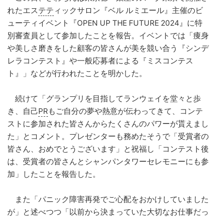
れたエス
テテ
ィックサロン『ベル ルミエール』主催のビ
ューティイベント『OPEN UP THE FUTURE 2024』に特
別審査員として参加したことを報告。イベントでは「痩身
や美しさ磨きをした顧客の皆さんが美を競い合う『シンデ
レラコンテスト』や一般応募者による『ミスコンテス
ト』」などが行われたことを明かした。
続けて「グランプリを目指してランウェイを堂々と歩
き、自己
PR
もご自分の夢や熱意が伝わってきて、コンテ
ストに参加された皆さんからたくさんのパワーが貰えまし
た」とコメント。プレゼンターも務めたそうで「受賞者の
皆さん、おめでとうございます」と祝福し「コンテスト後
は、受賞者の皆さんとシャンパンタワーセレモニーにも参
加」したことを報告した。
また「パニック障害再発でご心配をおかけしていました
が」と述べつつ「以前から決まっていた大切なお仕事だっ