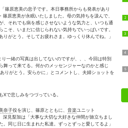
、「篠原恵美の息子です。本日事務所からも発表があり
母・篠原恵美が永眠いたしました。母の気持ちを汲んで、
が、それでも病を感じさせないような気力と、いつも通
らこそ、いまだに信じられない気持ちでいっぱいです。
ありがとう。そしてお疲れさま。ゆっくり休んでね。」
まり一緒の写真は出してないのですが、、、今回は特別
ら舞って来てる。何かのメッセンジャーなのかと感じ
。ありがとう。安らかに」とコメントし、夫婦ショットを
もXで悲しみをつづっている。
美奈子
役を演じ、篠原とともに、
音楽
ユニット
動した、深見梨加は「大事な大切な大好きな仲間が旅立ちまし
た。同じ日に生まれた私達。ずっとずっと愛してるよ」