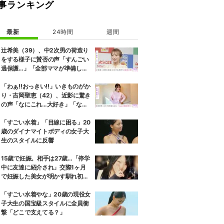
事ランキング
最新
24時間
週間
辻希美（39）、中2次男の荷造り
をする様子に賛否の声「すんごい
過保護…」「全部ママが準備して
くれるんだ」
「わぁ!!おっきい!!」いきものがか
り・吉岡聖恵（42）、近影に驚き
の声「なにこれ…大好き」「なん
か親近感が」
「すごい水着」「目線に困る」20
歳のダイナマイトボディの女子大
生のスタイルに反響
15歳で妊娠。相手は27歳…「停学
中に友達に紹介され」交際1ヶ月
で妊娠した美女が明かす馴れ初め
に「だいぶ危ねーよ！」小森純も
絶句
「すごい水着やな」20歳の現役女
子大生の国宝級スタイルに全員衝
撃「どこで支えてる？」