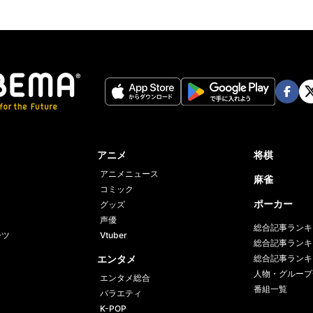
Face
Twi
book
er
アニメ
将棋
アニメニュース
麻雀
コミック
ポーカー
グッズ
声優
総合記事ランキ
ーツ
Vtuber
総合記事ランキ
エンタメ
総合記事ランキ
人物・グループ
エンタメ総合
番組一覧
バラエティ
K-POP