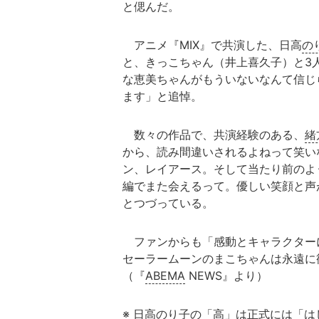
と偲んだ。
アニメ『MIX』で共演した、日高
の
と、きっこちゃん（井上喜久子）と3
な恵美ちゃんがもういないなんて信じ
ます」と追悼。
数々の作品で、共演経験のある、
緒
から、読み間違いされるよねって笑い
ン、レイアース。そして当たり前のよ
編でまた会えるって。優しい笑顔と声
とつづっている。
ファンからも「感動とキャラクター
セーラームーンのまこちゃんは永遠に
（『
ABEMA
NEWS』より）
※ 日高のり子の「高」は正式には「は