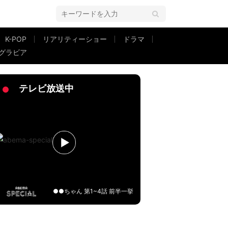
K-POP
リアリティーショー
ドラマ
グラビア
が追悼「最期まで気力と希望に満ちてました」
テレビ放送中
●●ちゃん 第1~4話 前半一挙