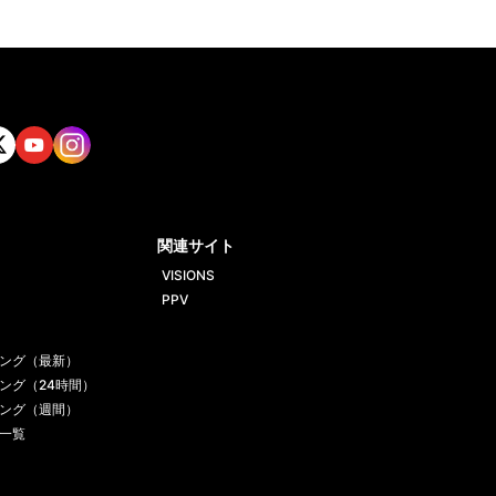
tt
Yout
Insta
ube
gram
関連サイト
VISIONS
PPV
ング（最新）
ング（24時間）
ング（週間）
一覧