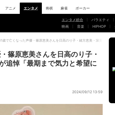
アニメ
エンタメ
将棋
麻雀
ポーカー
エンタメ総合
バラエティ
映画
音楽
HIPHOP
61歳で亡くなった声優・篠原恵美さんを日高のり子・緒方恵美・深見梨加ら
優・篠原恵美さんを日高のり子・
が追悼「最期まで気力と希望に
2024/09/12 13:59