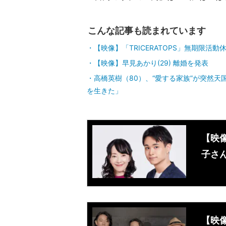
こんな記事も読まれています
【映像】「TRICERATOPS」無期限活動休
【映像】早見あかり(29) 離婚を発表
高橋英樹（80）、“愛する家族”が突然
を生きた」
【映
子さ
【映像