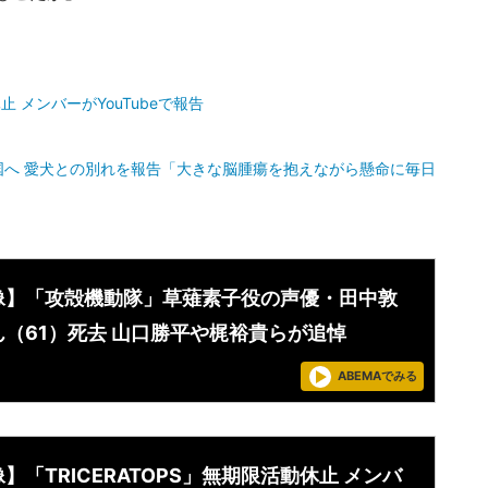
止 メンバーがYouTubeで報告
天国へ 愛犬との別れを報告「大きな脳腫瘍を抱えながら懸命に毎日
像】「攻殻機動隊」草薙素子役の声優・田中敦
ん（61）死去 山口勝平や梶裕貴らが追悼
ABEMAでみる
】「TRICERATOPS」無期限活動休止 メンバ