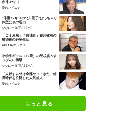
赤裸々告白
愛のハイエナ
“体重72キロの北川景子”ぽっちゃり
体型公表の理由
ななにー 地下ABEMA
「ゴミ屋敷」「孤独死」布川敏和の
離婚後の絶望生活
ABEMAエンタメ
小学生ギャル（12歳）の登校姿＆す
っぴんに衝撃
ななにー 地下ABEMA
「人殺す以外は全部やってきた」総
長時代を公開した人気芸人
愛のハイエナ
もっと見る