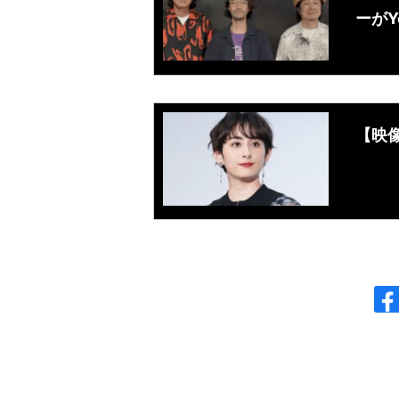
ーがY
【映像