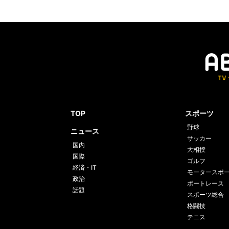
TOP
スポーツ
野球
ニュース
サッカー
国内
大相撲
国際
ゴルフ
経済・IT
モータースポ
政治
ボートレース
話題
スポーツ総合
格闘技
テニス