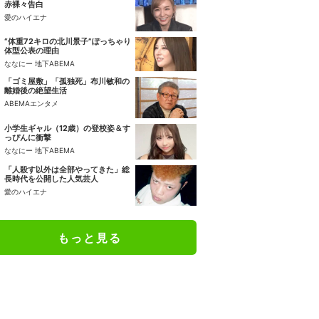
赤裸々告白
愛のハイエナ
“体重72キロの北川景子”ぽっちゃり
体型公表の理由
ななにー 地下ABEMA
「ゴミ屋敷」「孤独死」布川敏和の
離婚後の絶望生活
ABEMAエンタメ
小学生ギャル（12歳）の登校姿＆す
っぴんに衝撃
ななにー 地下ABEMA
「人殺す以外は全部やってきた」総
長時代を公開した人気芸人
愛のハイエナ
もっと見る