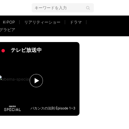
K-POP
リアリティーショー
ドラマ
グラビア
テレビ放送中
バカンスの法則 Épisode 1~3