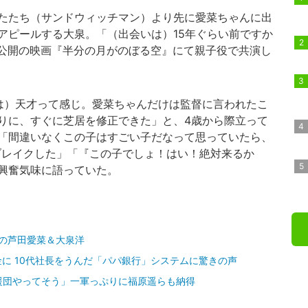
たたち（サンドウィッチマン）より先に愛菜ちゃんに出
アピールする大泉。「（出会いは）15年ぐらい前ですか
年公開の映画『半分の月がのぼる空』にて親子役で共演し
は）天才って感じ。愛菜ちゃんだけは監督に言われたこ
りに、すぐに芝居を修正できた」と、4歳から際立って
「間違いなくこの子はすごい子だなって思っていたら、
でブレイクした」「『この子でしょ！はい！絶対来るか
興奮気味に語っていた。
の芦田愛菜＆大泉洋
金に 10代社長をうんだ「パパ銀行」システムに驚きの声
援団やってそう」一軍っぷりに福原遥らも納得