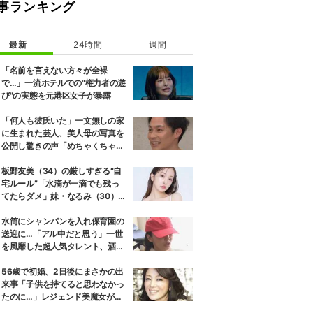
事ランキング
最新
24時間
週間
「名前を言えない方々が全裸
で…」一流ホテルでの"権力者の遊
び"の実態を元港区女子が暴露
「何人も彼氏いた」一文無しの家
に生まれた芸人、美人母の写真を
公開し驚きの声「めちゃくちゃキ
レイ」
板野友美（34）の厳しすぎる“自
宅ルール”「水滴が一滴でも残っ
てたらダメ」妹・なるみ（30）が
証言
水筒にシャンパンを入れ保育園の
送迎に…「アル中だと思う」一世
を風靡した超人気タレント、酒漬
けだった日々を告白
56歳で初婚、2日後にまさかの出
来事「子供を持てると思わなかっ
たのに…」レジェンド美魔女が当
時の心境を告白