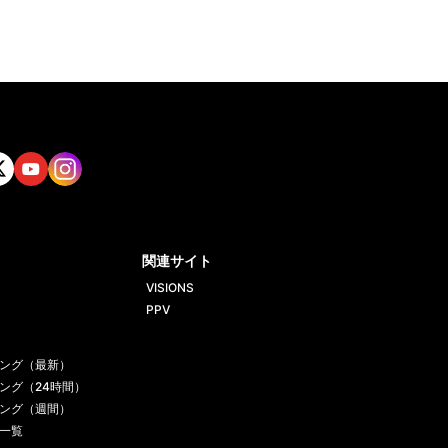
tt
Yout
Insta
ube
gram
関連サイト
VISIONS
PPV
ング（最新）
ング（24時間）
ング（週間）
一覧