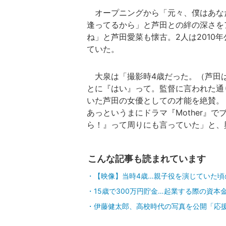
オープニングから「元々、僕はあな
逢ってるから」と芦田との絆の深さを
ね」と芦田愛菜も懐古。2人は2010
ていた。
大泉は「撮影時4歳だった。（芦田
とに『はい』って。監督に言われた通
いた芦田の女優としての才能を絶賛。
あっというまにドラマ『Mother』
ら！』って周りにも言っていた」と、
こんな記事も読まれています
【映像】当時4歳…親子役を演じていた頃
15歳で300万円貯金…起業する際の資本
伊藤健太郎、高校時代の写真を公開「応