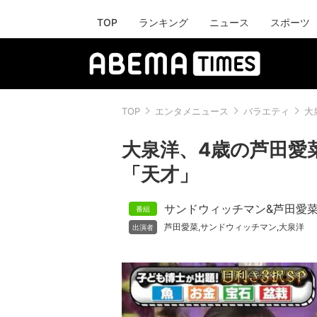
TOP
ランキング
ニュース
スポーツ
TOP
エンタメニュース
バラエティ
大
大泉洋、4歳の芦田愛
「天才」
サンドウィッチマン&芦田愛
芦田愛菜
サンドウィッチマン
大泉洋
,
,