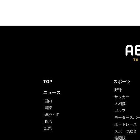
TOP
スポーツ
野球
ニュース
サッカー
国内
大相撲
国際
ゴルフ
経済・IT
モータースポ
政治
ボートレース
話題
スポーツ総合
格闘技