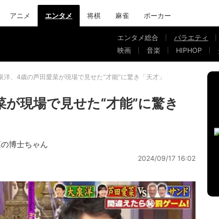
アニメ
エンタメ
将棋
麻雀
ポーカー
エンタメ総合
バラエティ
映画
音楽
HIPHOP
泉洋、4歳の芦田愛菜が現場で見せた“才能”に驚き「天才」
菜が現場で見せた“才能”に驚き
菜の博士ちゃん
2024/09/17 16:02