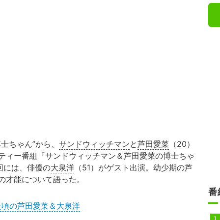
士ちゃん”から、
サンドウィッチマン
と
芦田愛菜
（20）
ティー番組『サンドウィッチマン＆芦田愛菜の博士ちゃ
回には、俳優の
大泉洋
（51）がゲスト出演。幼少期の芦
の才能について語った。
番
た頃の芦田愛菜＆大泉洋