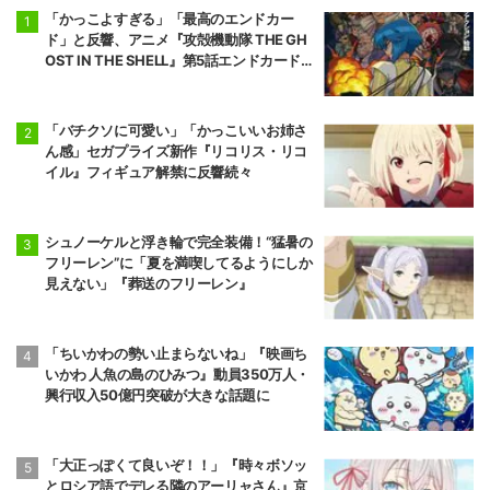
「かっこよすぎる」「最高のエンドカー
ド」と反響、アニメ『攻殻機動隊 THE GH
OST IN THE SHELL』第5話エンドカード公
開
「バチクソに可愛い」「かっこいいお姉さ
ん感」セガプライズ新作『リコリス・リコ
イル』フィギュア解禁に反響続々
シュノーケルと浮き輪で完全装備！“猛暑の
フリーレン”に「夏を満喫してるようにしか
見えない」『葬送のフリーレン』
「ちいかわの勢い止まらないね」『映画ち
いかわ 人魚の島のひみつ』動員350万人・
興行収入50億円突破が大きな話題に
「大正っぽくて良いぞ！！」『時々ボソッ
とロシア語でデレる隣のアーリャさん』京