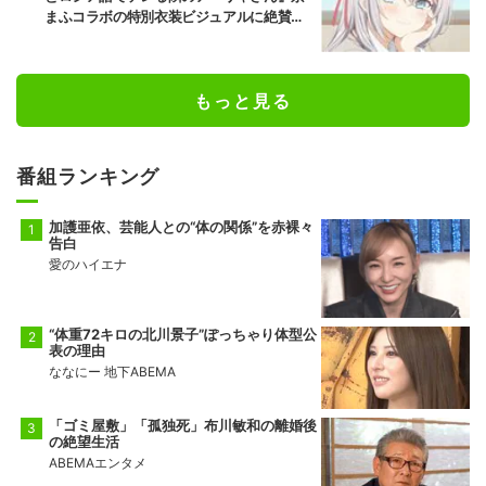
まふコラボの特別衣装ビジュアルに絶賛の
声
もっと見る
番組ランキング
加護亜依、芸能人との“体の関係”を赤裸々
告白
愛のハイエナ
“体重72キロの北川景子”ぽっちゃり体型公
表の理由
ななにー 地下ABEMA
「ゴミ屋敷」「孤独死」布川敏和の離婚後
の絶望生活
ABEMAエンタメ