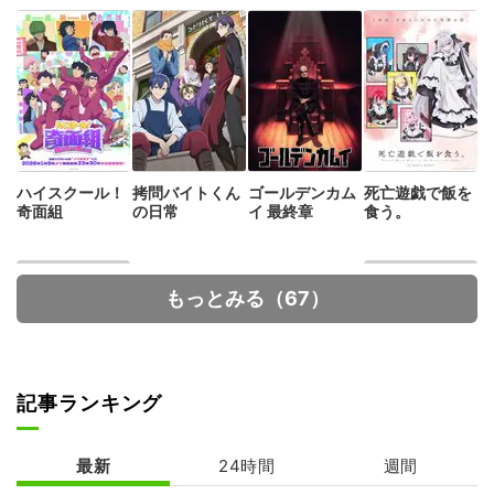
ハイスクール！
拷問バイトくん
ゴールデンカム
死亡遊戯で飯を
奇面組
の日常
イ 最終章
食う。
もっとみる（67）
記事ランキング
【推しの子】 3
メダリスト 第2
期
期
最新
24時間
週間