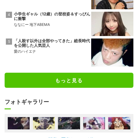
小学生ギャル（12歳）の登校姿＆すっぴん
に衝撃
ななにー 地下ABEMA
「人殺す以外は全部やってきた」総長時代
を公開した人気芸人
愛のハイエナ
もっと見る
フォトギャラリー