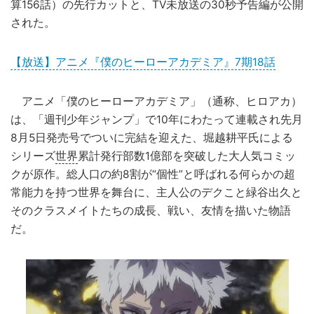
算156話）の先行カットと、TV未放送の30秒予告編が公開
された。
【放送】アニメ『僕のヒーローアカデミア』7期18話
アニメ「僕のヒーローアカデミア」（通称、ヒロアカ）
は、「週刊少年ジャンプ」で10年にわたって連載され先月
8月5日発売号でついに完結を迎えた、堀越耕平氏による
シリーズ
世界
累計発行部数1億部を突破した大人気コミッ
クが原作。総人口の約8割が“個性”と呼ばれる何らかの超
常能力を持つ世界を舞台に、主人公のデクこと緑谷出久と
そのクラスメイトたちの成長、戦い、友情を描いた物語
だ。