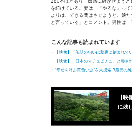
280本ほどあり、娘婿に継がせよう
を続けている。妻は「『やるな』って
よりは、できる間はさせようと。娘た
と言っている」とコメント。男性は「
こんな記事も読まれています
【映像】「缶詰の匂いは脳裏に刻まれてい
【映像】「日本のマチュピチュ」と称さ
“幸せを呼ぶ黄色い虫”を大捜索 3歳児の
【映
に残し