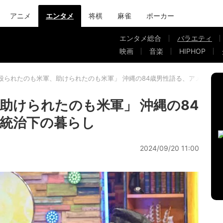
アニメ
エンタメ
将棋
麻雀
ポーカー
エンタメ総合
バラエティ
映画
音楽
HIPHOP
殴られたのも米軍、助けられたのも米軍」 沖縄の84歳男性語る、アメリカ統
助けられたのも米軍」 沖縄の84
統治下の暮らし
2024/09/20 11:00