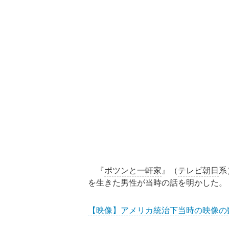
『
ポツンと一軒家
』（
テレビ朝日
系
を生きた男性が当時の話を明かした。
【映像】アメリカ統治下当時の映像の