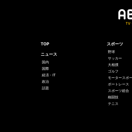
TOP
スポーツ
野球
ニュース
サッカー
国内
大相撲
国際
ゴルフ
経済・IT
モータースポ
政治
ボートレース
話題
スポーツ総合
格闘技
テニス