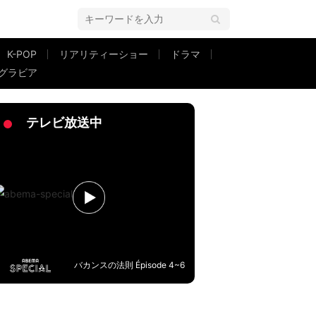
K-POP
リアリティーショー
ドラマ
グラビア
治下の暮らし
テレビ放送中
バカンスの法則 Épisode 4~6