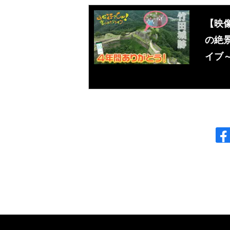
【映
の絶景
イブ