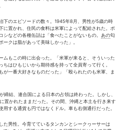
。
下のエピソードの数々。1945年8月、男性が5歳の時
下に置かれ、住民の食料は米軍によって配給された。ポ
コシなどの各種缶詰は「食べたことがないもの。
あの
匂
ポークは脂があって美味しかった」。
ームもこの時に出会った。「米軍が来ると、そういった
っちはひもじいから期待感を持って全員寄って行く。
もが一番大好きなものだった」「殴られたのも米軍、ま
約が締結、連合国による日本の占領は終わった。しかし、
下に置かれたままだった。その間、沖縄と本土を行き来す
使用する通貨も円ではなくドル。車も右側通行だった。
した男性。今育てているタンカンとシークヮーサーは