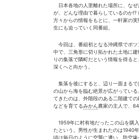
日本各地の人里離れた場所に、なぜ
が、どんな理由で暮らしているのか!?
方々からの情報をもとに、一軒家の実
生にも迫っていく同番組。
今回は、番組初となる沖縄県でポツ
中で、三角形に切り拓かれた土地に建
りの集落で隣町だという情報を得ると
深くへと向かう。
集落を後にすると、辺り一面まるで
の山から海を臨む絶景が広がっている
てきたのは、外階段のある二階建ての
などを育てる
みかん
農家の主人で、8
1959年に村有地だったこの山を購
たという。男性が生まれたのは1940
頃は毎日のように空襲に遭い、防空壕