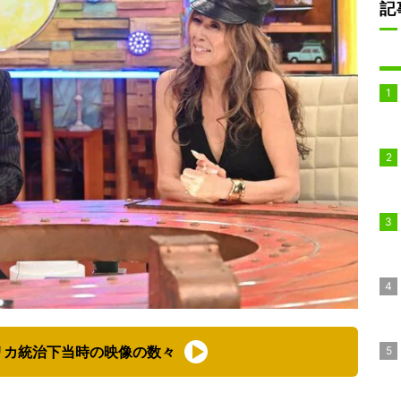
記
リカ統治下当時の映像の数々