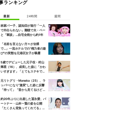
事ランキング
最新
24時間
週間
林家パー子、認知症が進行「一人
で外出られない」難聴で夫・ペー
と「筆談」…自宅全焼から約1年
「名前を言えない方々が全裸
で…」一流ホテルでの"権力者の遊
び"の実態を元港区女子が暴露
5歳でデビューした元子役・村山
輝星（16）、成長した姿に「かわ
いすぎます」「とてもステキで
す」などの反響
元リトグリ・Manaka（25）、ラ
ッパーになり“激変”した姿に反響
「待って」「昔から見てるけど 最
近ずっと可愛くなってる」
約20年ぶりに出産した冨永愛、パ
ートナー・山本一賢の姿を公開
「たくさん背負ってくれてる」感
謝の思いをつづる