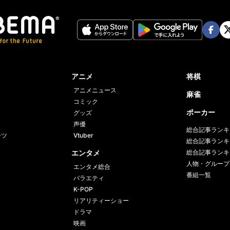
Face
Twi
book
er
アニメ
将棋
アニメニュース
麻雀
コミック
ポーカー
グッズ
声優
総合記事ランキ
ーツ
Vtuber
総合記事ランキ
エンタメ
総合記事ランキ
人物・グループ
エンタメ総合
番組一覧
バラエティ
K-POP
リアリティーショー
ドラマ
映画