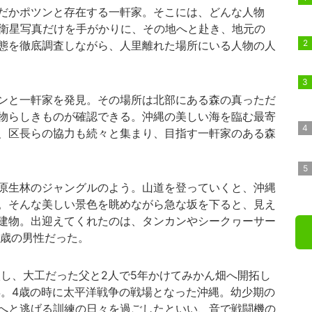
だかポツンと存在する一軒家。そこには、どんな人物
 衛星写真だけを手がかりに、その地へと赴き、地元の
態を徹底調査しながら、人里離れた場所にいる人物の人
ンと一軒家を発見。その場所は北部にある森の真っただ
物らしきものが確認できる。沖縄の美しい海を臨む最寄
、区長らの協力も続々と集まり、目指す一軒家のある森
原生林のジャングルのよう。山道を登っていくと、沖縄
。そんな美しい景色を眺めながら急な坂を下ると、見え
建物。出迎えてくれたのは、タンカンやシークヮーサー
4歳の男性だった。
入し、大工だった父と2人で5年かけてみかん畑へ開拓し
年。4歳の時に太平洋戦争の戦場となった沖縄。幼少期の
へと逃げる訓練の日々を過ごしたといい、音で戦闘機の