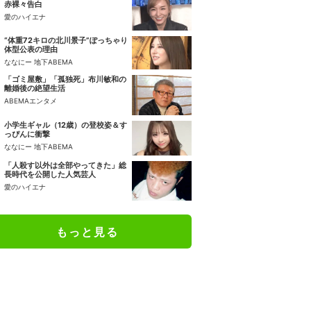
赤裸々告白
愛のハイエナ
“体重72キロの北川景子”ぽっちゃり
体型公表の理由
ななにー 地下ABEMA
「ゴミ屋敷」「孤独死」布川敏和の
離婚後の絶望生活
ABEMAエンタメ
小学生ギャル（12歳）の登校姿＆す
っぴんに衝撃
ななにー 地下ABEMA
「人殺す以外は全部やってきた」総
長時代を公開した人気芸人
愛のハイエナ
もっと見る