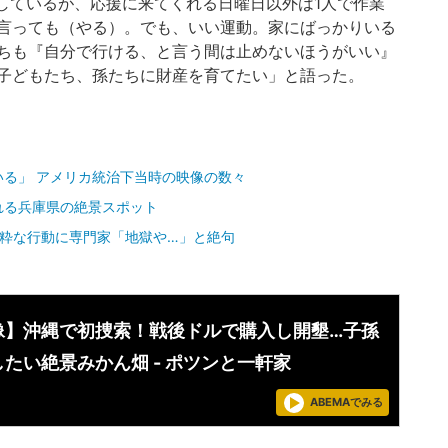
としているが、応援に来てくれる日曜日以外は1人で作業
言っても（やる）。でも、いい運動。家にばっかりいる
ちも『自分で行ける、と言う間は止めないほうがいい』
子どもたち、孫たちに財産を育てたい」と語った。
る」 アメリカ統治下当時の映像の数々
れる兵庫県の絶景スポット
純粋な行動に専門家「地獄や…」と絶句
像】沖縄で初捜索！戦後ドルで購入し開墾…子孫
たい絶景みかん畑 - ポツンと一軒家
ABEMAでみる