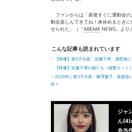
ファンからは「産後すぐに運動会の
動会楽しんできてね！体休めるときに
せられた。（『
ABEMA
NEWS』より
こんな記事も読まれています
【映像】第3子出産・近藤千尋、退院後
【映像】近藤千尋の娘たち（複数カット
2023年に第3子出産・横澤夏子、産後
続々
ジャ
ん(4
弁当