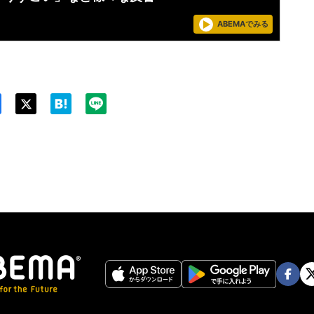
ABEMAでみる
Twit
ter
Face
Twi