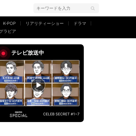
K-POP
リアリティーショー
ドラマ
グラビア
が話題に「産後1カ月なのにお弁当作りすごい」「休めるときに休みながらがん
テレビ放送中
CELEB SECRET #1~7