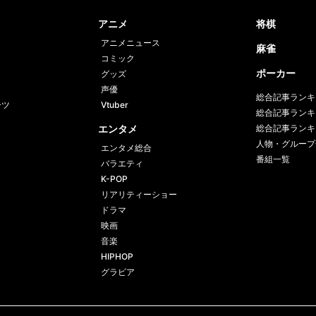
book
er
アニメ
将棋
アニメニュース
麻雀
コミック
ポーカー
グッズ
声優
総合記事ランキ
ーツ
Vtuber
総合記事ランキ
エンタメ
総合記事ランキ
人物・グループ
エンタメ総合
番組一覧
バラエティ
K-POP
リアリティーショー
ドラマ
映画
音楽
HIPHOP
グラビア