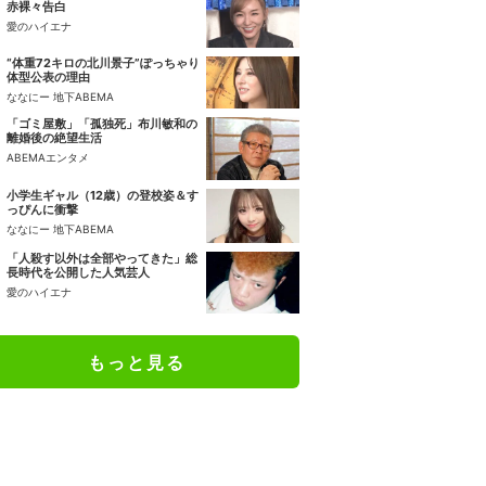
赤裸々告白
愛のハイエナ
“体重72キロの北川景子”ぽっちゃり
体型公表の理由
ななにー 地下ABEMA
「ゴミ屋敷」「孤独死」布川敏和の
離婚後の絶望生活
ABEMAエンタメ
小学生ギャル（12歳）の登校姿＆す
っぴんに衝撃
ななにー 地下ABEMA
「人殺す以外は全部やってきた」総
長時代を公開した人気芸人
愛のハイエナ
もっと見る