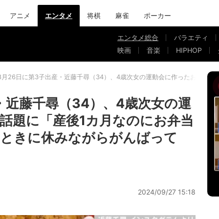
アニメ
エンタメ
将棋
麻雀
ポーカー
エンタメ総合
バラエティ
映画
音楽
HIPHOP
8月26日に第3子出産・近藤千尋（34）、4歳次女の運動会に作ったお弁当
・近藤千尋（34）、4歳次女の運
話題に「産後1カ月なのにお弁当
るときに休みながらがんばって
2024/09/27 15:18