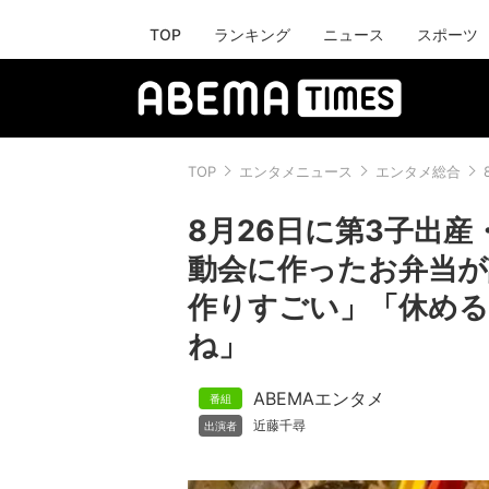
TOP
ランキング
ニュース
スポーツ
TOP
エンタメニュース
エンタメ総合
8月26日に第3子出産
動会に作ったお弁当が
作りすごい」「休め
ね」
ABEMAエンタメ
近藤千尋