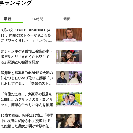
事ランキング
最新
24時間
週間
3児の父・EXILE TAKAHIRO（4
1）、両腕のタトゥーが見える姿
に「びっくりした!!!」「いつもと
また違ったTAKAHIROさん」など
の反響
元ジャンポケ斉藤慎二被告の妻・
瀬戸サオリ「きのうから話して
る」家族との会話を紹介
武井咲とEXILE TAKAHIRO夫婦の
仲むつまじいやり取りに反響「い
とおしすぎる…」「夫婦のストー
リーほんと好き」
「何億だこれ…」大豪邸の新居を
公開したカジサックの妻・ヨメサ
ック、簡単な手作りごはんを披露
15歳で妊娠。相手は27歳…「停学
中に友達に紹介され」交際1ヶ月
で妊娠した美女が明かす馴れ初め
に「だいぶ危ねーよ！」小森純も