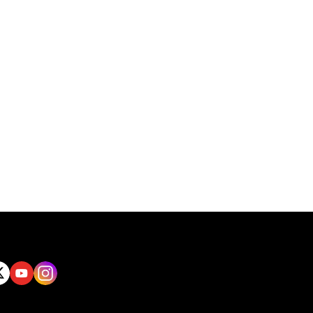
tt
Yout
Insta