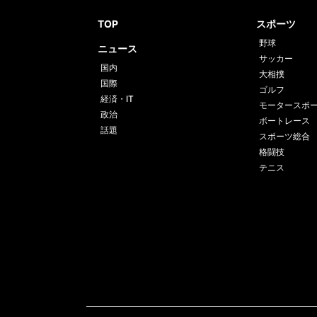
TOP
スポーツ
野球
ニュース
サッカー
国内
大相撲
国際
ゴルフ
経済・IT
モータースポ
政治
ボートレース
話題
スポーツ総合
格闘技
テニス