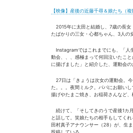
【映像】産後の近藤千尋＆娘たち（複
2015年に太田と結婚し、7歳の長
たばかりの三女・心都ちゃん、3人の
Instagramではこれまでにも、
動会、、、感極まって何回泣いたこと
に揚げました」と紹介した、運動会の
27日は「きょうは次女の運動会。今
た。。。夜間ミルク。パパにお願いし
揚げやたまご焼き、お稲荷さんなど、
続けて、「そしてきのうで産後1カ月
と話して。笑娘たちの相手もしてくれ
田村真子アナウンサー（28）が、生
投稿している。