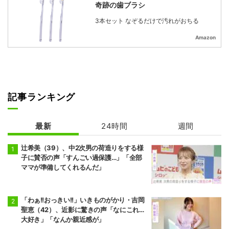
奇跡の歯ブラシ
3本セット なぞるだけで汚れがおちる
Amazon
記事ランキング
最新
24時間
週間
辻希美（39）、中2次男の荷造りをする様
子に賛否の声「すんごい過保護…」「全部
ママが準備してくれるんだ」
「わぁ!!おっきい!!」いきものがかり・吉岡
聖恵（42）、近影に驚きの声「なにこれ…
大好き」「なんか親近感が」