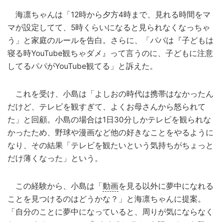
海凛ちゃんは「12時から夕方4時まで、見れる時間をマ
マが設定してて、5時くらいになると見られなくなっちゃ
う」と家庭のルールを告白。さらに、「パパは『子どもは
寝る時YouTube観ちゃダメ』って言うのに、子どもに注意
してるパパがYouTube観てる」と訴えた。
これを受け、小島は「よしおの時代は携帯はなかったん
だけど、テレビを観すぎて、よくお母さんから怒られて
た」と回顧。小島の場合は1日30分しかテレビを観られな
かったため、野球や漫画など他の好きなことをやるように
なり、その結果「テレビを観たいという気持ちがちょっと
だけ薄くなった」という。
この経験から、小島は「
動画
を見る以外に夢中になれる
ことを見つけるのはどうかな？」と海凛ちゃんに提案。
「自分のことに夢中になっていると、周りが気にならなく