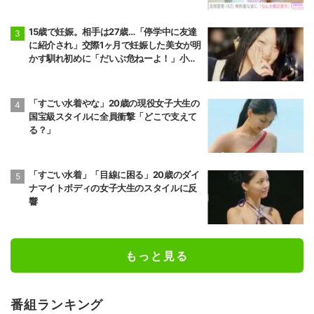
15歳で妊娠。相手は27歳…「停学中に友達
に紹介され」交際1ヶ月で妊娠した美女が明
かす馴れ初めに「だいぶ危ねーよ！」小森
純も絶句
「すごい水着やな」20歳の現役女子大生の
国宝級スタイルに全員衝撃「どこで支えて
る？」
「すごい水着」「目線に困る」20歳のダイ
ナマイトボディの女子大生のスタイルに反
響
もっと見る
番組ランキング