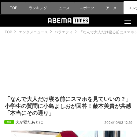
TOP
ランキング
ニュース
スポーツ
アニメ
エン
TOP
エンタメニュース
バラエティ
「なんで大人だけ寝る前にスマホ
「なんで大人だけ寝る前にスマホを見ていいの？」
小学生の質問に小島よしおが回答！藤本美貴が共感
「本当にその通り」
夫が寝たあとに
2024/10/03 12:19