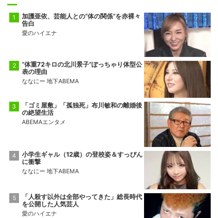
加護亜依、芸能人との“体の関係”を赤裸々
告白
愛のハイエナ
“体重72キロの北川景子”ぽっちゃり体型公
表の理由
ななにー 地下ABEMA
「ゴミ屋敷」「孤独死」布川敏和の離婚後
の絶望生活
ABEMAエンタメ
小学生ギャル（12歳）の登校姿＆すっぴん
に衝撃
ななにー 地下ABEMA
「人殺す以外は全部やってきた」総長時代
を公開した人気芸人
愛のハイエナ