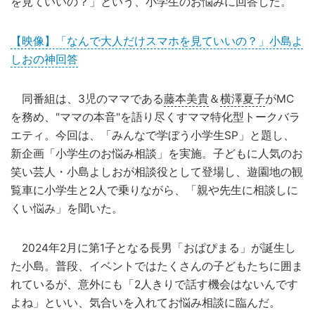
を見ていいの？」という、小学生のお悩みに回答した。
【映像】「なんで大人だけスマホを見ていいの？」小島よ
しおの神回答
同番組は、3児のママである
藤本美貴
＆
横澤夏子
がMC
を務め、"ママの本音"を語り尽くすママ特化型トークバラ
エティ。今回は、「みんなで学ぼう小学生SP」と題し、
新企画「小学生のお悩み相談」を実施。子どもに人気のお
笑い芸人・小島よしおが相談役として登場し、遊園地の観
覧車に小学生と2人で乗りながら、「親や先生に相談しに
くい悩み」を聞いた。
2024年2月に第1子となる長男「おぱぴまる」が誕生し
た小島。普段、イベントではたくさんの子どもたちに囲ま
れているが、意外にも「2人きりで話す機会はないんです
よね」といい、気合いを入れてお悩み相談に臨んだ。