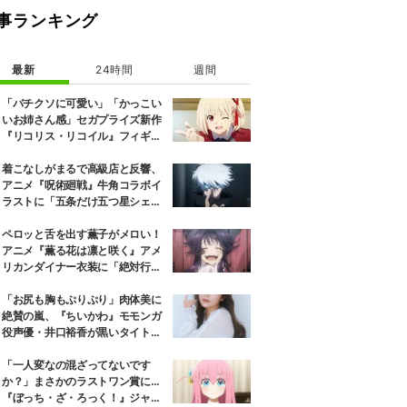
事ランキング
最新
24時間
週間
「バチクソに可愛い」「かっこい
いお姉さん感」セガプライズ新作
『リコリス・リコイル』フィギュ
ア解禁に反響続々
着こなしがまるで高級店と反響、
アニメ『呪術廻戦』牛角コラボイ
ラストに「五条だけ五つ星シェ
フ」
ペロッと舌を出す薫子がメロい！
アニメ『薫る花は凛と咲く』アメ
リカンダイナー衣装に「絶対行き
ます」の声
「お尻も胸もぷりぷり」肉体美に
絶賛の嵐、『ちいかわ』モモンガ
役声優・井口裕香が黒いタイトウ
ェアのトレーニング風景公開
「一人変なの混ざってないです
か？」まさかのラストワン賞に…
『ぼっち・ざ・ろっく！』ジャー