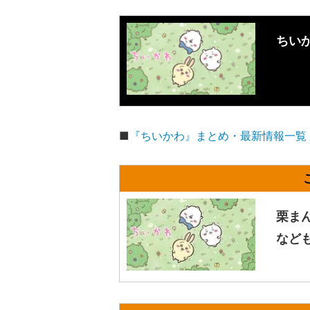
ちい
■
『ちいかわ』まとめ・最新情報一覧
栗ま
など