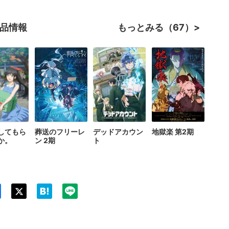
作品情報
もっとみる（67）
してもら
葬送のフリーレ
デッドアカウン
地獄楽 第2期
か。
ン 2期
ト
Twit
ter