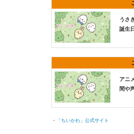
うさ
誕生
アニ
間や
・
「ちいかわ」公式サイト