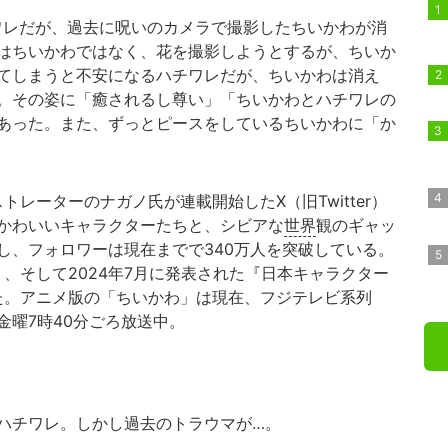
レだが、過去に呪いのカメラで撮影したちいかわが消
はちいかわではなく、花を撮影しようとするが、ちいか
てしまうと不安になるハチワレだが、ちいかわは消え
。その姿に「癒されるし尊い」「ちいかわとハチワレの
あった。また、ずっとピースをしているちいかわに「か
レーターのナガノ氏が連載開始したX（旧Twitter）
かわいいキャラクターたちと、シビアな
世界
観のギャッ
し、フォロワーは現在までで340万人を突破している。
』、そして2024年7月に発表された『日本キャラクター
した。アニメ版の「ちいかわ」は現在、フジテレビ系列
金曜7時40分ごろ放送中。
ハチワレ。しかし過去のトラウマが…。