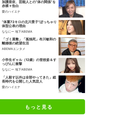
加護亜依、芸能人との“体の関係”を
赤裸々告白
愛のハイエナ
“体重72キロの北川景子”ぽっちゃり
体型公表の理由
ななにー 地下ABEMA
「ゴミ屋敷」「孤独死」布川敏和の
離婚後の絶望生活
ABEMAエンタメ
小学生ギャル（12歳）の登校姿＆す
っぴんに衝撃
ななにー 地下ABEMA
「人殺す以外は全部やってきた」総
長時代を公開した人気芸人
愛のハイエナ
もっと見る