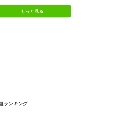
ジメイド姿にツッコミ殺到
もっと見る
組ランキング