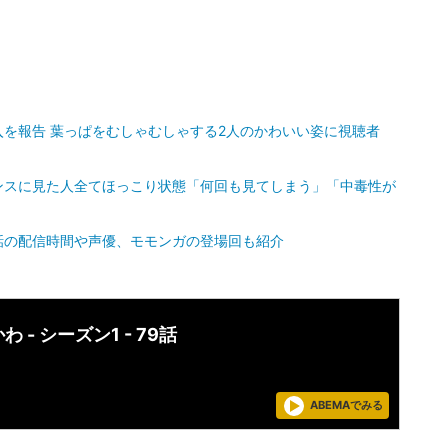
を報告 葉っぱをむしゃむしゃする2人のかわいい姿に視聴者
ンスに見た人全てほっこり状態「何回も見てしまう」「中毒性が
話の配信時間や声優、モモンガの登場回も紹介
わ - シーズン1 - 79話
ABEMAでみる