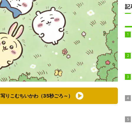
記
写りこむちいかわ（35秒ごろ～）