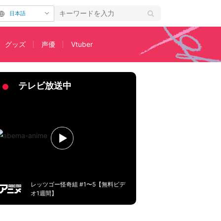
日本語
グッズ
声優
Vtuber
うに」
テレビ放送中
レッツゴー怪奇組 #1〜5【無料ビデ
オ1週間】