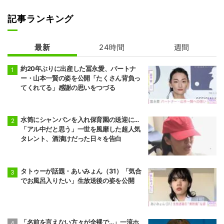
記事ランキング
最新
24時間
週間
約20年ぶりに出産した冨永愛、パートナ
ー・山本一賢の姿を公開「たくさん背負っ
てくれてる」感謝の思いをつづる
水筒にシャンパンを入れ保育園の送迎に…
「アル中だと思う」一世を風靡した超人気
タレント、酒漬けだった日々を告白
タトゥーが話題・あいみょん（31）「気合
でお風呂入りたい」生放送後の姿を公開
「名前を言えない方々が全裸で…」一流ホ