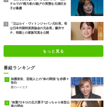
テルでの"権力者の遊び"の実態を元港区女
子が暴露
「父はルイ・ヴィトンジャパン元社長。母
は日本外国特派員協会の元会長」藤井サ
チ、両親との家族写真を公開
もっと見る
番組ランキング
加護亜依、芸能人との“体の関係”を赤裸々
告白
愛のハイエナ
“体重72キロの北川景子”ぽっちゃり体型公
表の理由