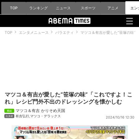
TOP
ランキング
ニュース
スポーツ
アニメ
エン
TOP
エンタメニュース
バラエティ
マツコ＆有吉が愛した“笹塚の味”
マツコ＆有吉が愛した“笹塚の味”「これですよ！こ
れ」レシピ門外不出のドレッシングを懐かしむ
マツコ＆有吉 かりそめ天国
有吉弘行
,
マツコ・デラックス
2024/10/16 12:30