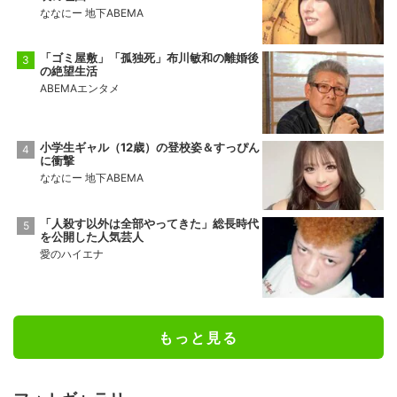
ななにー 地下ABEMA
「ゴミ屋敷」「孤独死」布川敏和の離婚後
の絶望生活
ABEMAエンタメ
小学生ギャル（12歳）の登校姿＆すっぴん
に衝撃
ななにー 地下ABEMA
「人殺す以外は全部やってきた」総長時代
を公開した人気芸人
愛のハイエナ
もっと見る