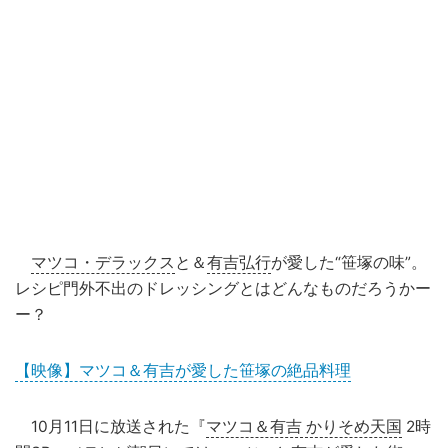
マツコ・デラックス
と＆
有吉弘行
が愛した“笹塚の味”。
レシピ門外不出のドレッシングとはどんなものだろうかー
ー？
【映像】マツコ＆有吉が愛した笹塚の絶品料理
10月11日に放送された『
マツコ＆有吉 かりそめ天国
2時