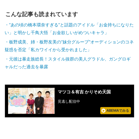
こんな記事も読まれています
“あの頃の橋本環奈すぎる”と話題のアイドル「お金持ちになりた
い」と明かし千鳥大悟「お金欲しいがめついキャラ」
板野成美、姉・板野友美の“妹分グループ”オーディションのコネ
疑惑を否定「私カワイイから受かれました」
元彼は暴走族総長！スタイル抜群の美人グラドル、ガングロギ
ャルだった過去を暴露
マツコ＆有吉 かりそめ天国
見逃し配信中
ABEMAでみる