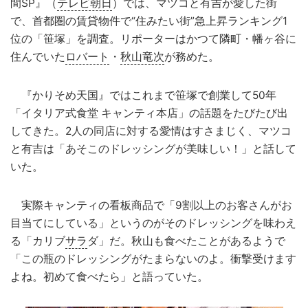
間SP』（
テレビ朝日
）では、マツコと有吉が愛した街
で、首都圏の賃貸物件で“住みたい街”急上昇ランキング1
位の「笹塚」を調査。リポーターはかつて隣町・幡ヶ谷に
住んでいた
ロバート
・
秋山竜次
が務めた。
『かりそめ天国』ではこれまで笹塚で創業して50年
「イタリア式食堂 キャンティ本店」の話題をたびたび出
してきた。2人の同店に対する愛情はすさまじく、マツコ
と有吉は「あそこのドレッシングが美味しい！」と話して
いた。
実際キャンティの看板商品で「9割以上のお客さんがお
目当てにしている」というのがそのドレッシングを味わえ
る「カリブ
サラ
ダ」だ。秋山も食べたことがあるようで
「この瓶のドレッシングがたまらないのよ。衝撃受けます
よね。初めて食べたら」と語っていた。