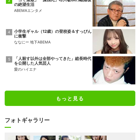
の絶望生活
ABEMAエンタメ
小学生ギャル（12歳）の登校姿＆すっぴん
に衝撃
ななにー 地下ABEMA
「人殺す以外は全部やってきた」総長時代
を公開した人気芸人
愛のハイエナ
もっと見る
フォトギャラリー