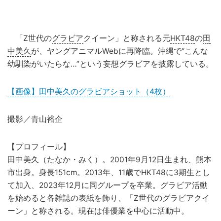
「Z世代の
グラビア
クイーン」と称される元
HKT48
の
田
中美久
が、ヤングアニマルWebに再降臨。沖縄で“こんな
幼馴染がいたらな…”という妄想グラビアを披露している。
【画像】田中美久のグラビアショット（4枚）
撮影／青山裕企
【プロフィール】
田中美久（たなか・みく）。2001年9月12日生まれ、熊本
市出身。身長151cm。2013年、11歳でHKT48に3期生とし
て加入、2023年12月に同グループを卒業。グラビア活動
を始めると各雑誌の表紙を飾り、「Z世代のグラビアクイ
ーン」と称される。現在は俳優業を中心に活動中。