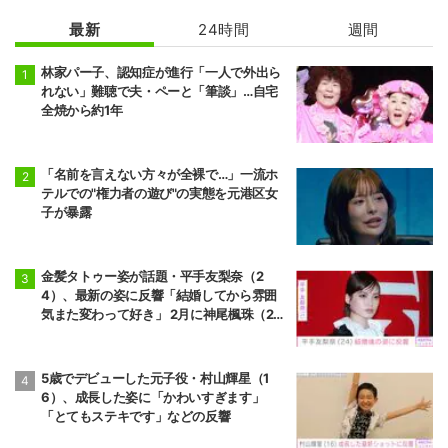
最新
24時間
週間
林家パー子、認知症が進行「一人で外出ら
れない」難聴で夫・ペーと「筆談」…自宅
全焼から約1年
「名前を言えない方々が全裸で…」一流ホ
テルでの"権力者の遊び"の実態を元港区女
子が暴露
金髪タトゥー姿が話題・平手友梨奈（2
4）、最新の姿に反響「結婚してから雰囲
気また変わって好き」 2月に神尾楓珠（2
7）と電撃婚
5歳でデビューした元子役・村山輝星（1
6）、成長した姿に「かわいすぎます」
「とてもステキです」などの反響