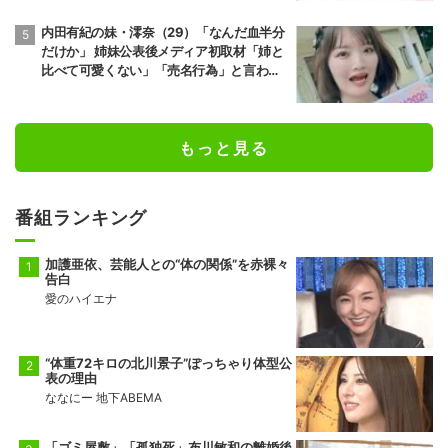
内田有紀の妹・澪奈（29）「なんだ血半分
だけか」 姉妹公表後メディア初取材「姉と
比べて可愛くない」「売名行為」と言われ
ても笑う理由とは？
もっと見る
番組ランキング
加護亜依、芸能人との“体の関係”を赤裸々
告白
愛のハイエナ
“体重72キロの北川景子”ぽっちゃり体型公
表の理由
ななにー 地下ABEMA
「ゴミ屋敷」「孤独死」布川敏和の離婚後