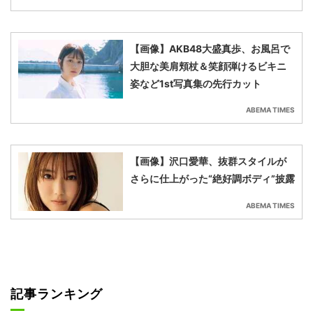
【画像】AKB48大盛真歩、お風呂で
大胆な美肩頬杖＆笑顔弾けるビキニ
姿など1st写真集の先行カット
ABEMA TIMES
【画像】沢口愛華、抜群スタイルが
さらに仕上がった“絶好調ボディ”披露
ABEMA TIMES
記事ランキング