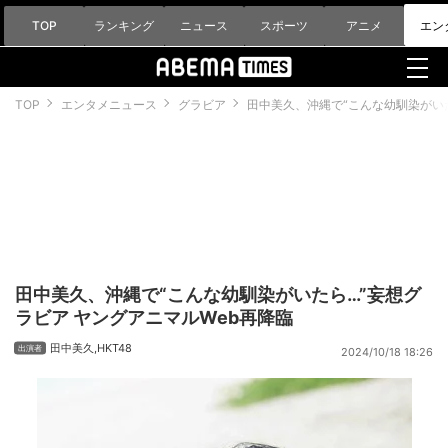
TOP
ランキング
ニュース
スポーツ
アニメ
エン
TOP
エンタメニュース
グラビア
田中美久、沖縄で“こんな幼馴染がいた
田中美久、沖縄で“こんな幼馴染がいたら…”妄想グ
ラビア ヤングアニマルWeb再降臨
田中美久
,
HKT48
2024/10/18 18:26