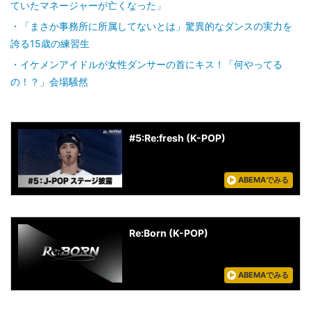
ていたマネージャーが亡くなった」
「まさか事務所に所属してないとは」驚異的なダンスの実力を
誇る15歳の練習生
イケメンアイドルが女性ダンサーの首にキス！「何やってる
の！？」会場騒然
#5:Re:fresh (K-POP)
ABEMAでみる
Re:Born (K-POP)
ABEMAでみる