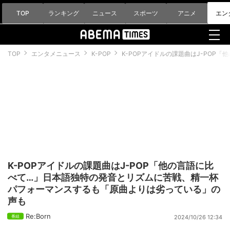
TOP
ランキング
ニュース
スポーツ
アニメ
エン
TOP
エンタメニュース
K-POP
K-POPアイドルの課題曲はJ-PO
K-POPアイドルの課題曲はJ-POP「他の言語に比
べて…」日本語独特の発音とリズムに苦戦、精一杯
パフォーマンスするも「原曲よりは劣っている」の
声も
Re:Born
2024/10/26 12:34