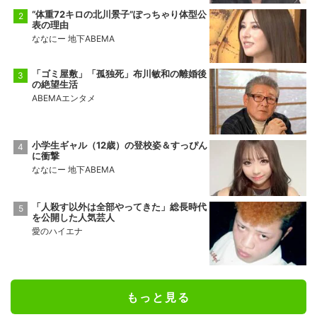
“体重72キロの北川景子”ぽっちゃり体型公
表の理由
ななにー 地下ABEMA
「ゴミ屋敷」「孤独死」布川敏和の離婚後
の絶望生活
ABEMAエンタメ
小学生ギャル（12歳）の登校姿＆すっぴん
に衝撃
ななにー 地下ABEMA
「人殺す以外は全部やってきた」総長時代
を公開した人気芸人
愛のハイエナ
もっと見る