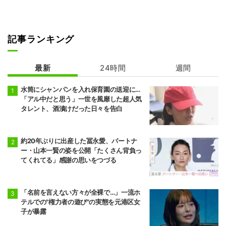
記事ランキング
最新
24時間
週間
水筒にシャンパンを入れ保育園の送迎に…
「アル中だと思う」一世を風靡した超人気
タレント、酒漬けだった日々を告白
約20年ぶりに出産した冨永愛、パートナ
ー・山本一賢の姿を公開「たくさん背負っ
てくれてる」感謝の思いをつづる
「名前を言えない方々が全裸で…」一流ホ
テルでの"権力者の遊び"の実態を元港区女
子が暴露