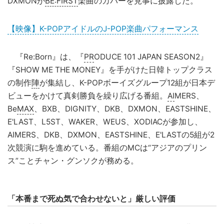
DXMONが
BE:FIRST
楽曲のカバーを見事に披露した。
【映像】K-POPアイドルのJ-POP楽曲パフォーマンス
『Re:Born』は、『
PR
ODUCE 101 JAPAN SEASON2』
『SHOW ME THE MONEY』を手がけた日韓トップクラス
の制作
陣
が集結し、K-POPボーイズグループ12組が日本デ
ビューをかけて真剣勝負を繰り広げる番組。
AI
MERS、
Be
MAX
、BXB、DIGNITY、DKB、DXMON、EASTSHINE、
E'LAST、L5ST、WAKER、WEUS、XODIACが参加し、
AIMERS、DKB、DXMON、EASTSHINE、E'LASTの5組が2
次競演に駒を進めている。番組のMCは“アジアのプリン
ス”ことチャン・グンソクが務める。
「本番まで死ぬ気で合わせないと」厳しい評価