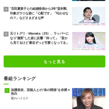
“百田夏菜子との結婚発表から2年”堂本剛、
印象ガラリな姿に「心配です」「匂わせな
の？」などさまざまな声
元リトグリ・Manaka（25）、ラッパーに
なり“激変”した姿に反響「待って」「昔か
ら見てるけど 最近ずっと可愛くなってる」
もっと見る
番組ランキング
加護亜依、芸能人との“体の関係”を赤裸々
告白
愛のハイエナ