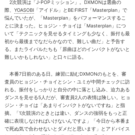
2次競演は「J-POPミッション」。DXMONは選曲の
際、
YOASOBI
「アイドル」とBE:FIRST「Masterplan」で
悩んでいたが、「Masterplan」をパフォーマンスするこ
とに決まった。ヒョジン・チョイは「Masterplan」につ
いて「テクニックを見せるタイミングも少なく、振付も最
初から最後までなだらかなので、難しい曲だ」と予告す
る。またライバルたちも「原曲ほどのインパクトがないと
難しいかもしれない」と口々に語る。
本番7日前のある日。練習に励むDXMONのもとを、審
査員のヒョジン・チョイとシン・ユミが中間チェックに訪
れる。振付をしっかりと自分の中に落とし込み、迫力ある
ダンスを見せる5人だが、審査員2人の表情は険しい。ヒョ
ジン・チョイは「あまりインパクトがないですね」と指
摘。「1次競演のときとは違い、ダンスの強弱をもっと正
確に表現しなければいけないんですよ」「今日から本番ま
で死ぬ気で合わせないとダメだと思います」とアドバイス