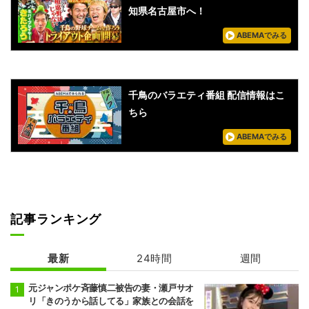
知県名古屋市へ！
ABEMAでみる
千鳥のバラエティ番組 配信情報はこ
ちら
ABEMAでみる
記事ランキング
最新
24時間
週間
元ジャンポケ斉藤慎二被告の妻・瀬戸サオ
リ「きのうから話してる」家族との会話を