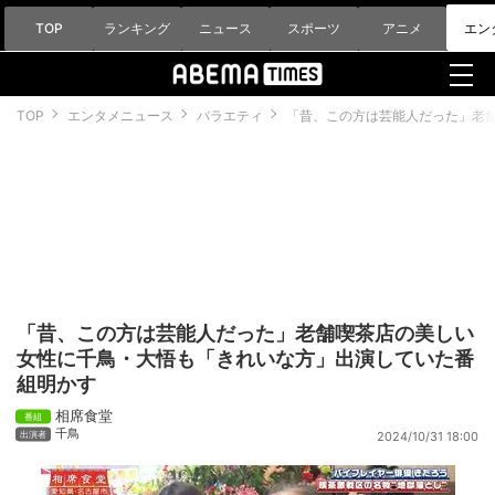
TOP
ランキング
ニュース
スポーツ
アニメ
エン
TOP
エンタメニュース
バラエティ
「昔、この方は芸能人だった」老
「昔、この方は芸能人だった」老舗喫茶店の美しい
女性に千鳥・大悟も「きれいな方」出演していた番
組明かす
相席食堂
千鳥
2024/10/31 18:00