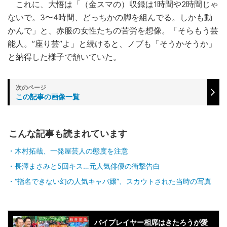
これに、大悟は「（金スマの）収録は1時間や2時間じゃ
ないで。3〜4時間、どっちかの脚を組んでる。しかも動
かんで」と、赤服の女性たちの苦労を想像。「そらもう芸
能人。”座り芸”よ」と続けると、ノブも「そうかそうか」
と納得した様子で頷いていた。
この記事の画像一覧
こんな記事も読まれています
木村拓哉、一発屋芸人の態度を注意
長澤まさみと5回キス…元人気俳優の衝撃告白
“指名できない幻の人気キャバ嬢”、スカウトされた当時の写真
バイプレイヤー相席はきたろうが愛