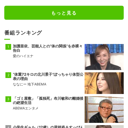
もっと見る
番組ランキング
加護亜依、芸能人との“体の関係”を赤裸々
告白
愛のハイエナ
“体重72キロの北川景子”ぽっちゃり体型公
表の理由
ななにー 地下ABEMA
「ゴミ屋敷」「孤独死」布川敏和の離婚後
の絶望生活
ABEMAエンタメ
小学生ギャル（12歳）の登校姿＆すっぴん