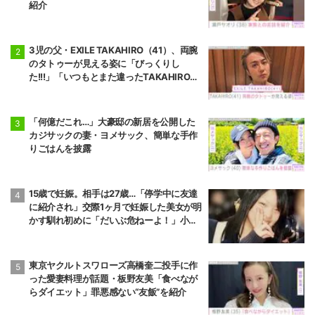
紹介
3児の父・EXILE TAKAHIRO（41）、両腕
のタトゥーが見える姿に「びっくりし
た!!!」「いつもとまた違ったTAKAHIROさ
ん」などの反響
「何億だこれ…」大豪邸の新居を公開した
カジサックの妻・ヨメサック、簡単な手作
りごはんを披露
15歳で妊娠。相手は27歳…「停学中に友達
に紹介され」交際1ヶ月で妊娠した美女が明
かす馴れ初めに「だいぶ危ねーよ！」小森
純も絶句
東京ヤクルトスワローズ高橋奎二投手に作
った愛妻料理が話題・板野友美「食べなが
らダイエット」罪悪感ない“友飯”を紹介