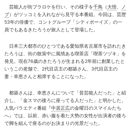
芸能人が街ブラロケを行い、その様子を
千鳥
（
大悟
、
ノ
ブ
）がツッコミを入れながら見守る本番組。今回は、芸歴
53年の俳優で、コントグループ「シティボーイズ」の一
員でもあるきたろうが旅人として登場した。
日本三大都市のひとつである愛知県名古屋市を訪れたき
たろうは、街の散策中に風情ある喫茶店「喫茶ツヅキ」を
発見。現在76歳のきたろうが生まれる2年前に創業したと
いうこの老舗で、2代目店主の都築さん、3代目店主の
妻・幸恵さんと相席することになった。
都築さんは、幸恵さんについて「昔芸能人だった」と紹
介し、「金スマの後ろに座ってる人だった」と明かした。
人気バラエティ番組『
中居正広
の金曜日のスマイルたち
へ』では、以前、赤い服を着た大勢の女性が出演者の後ろ
で脚を組んで座るのがお決まりの光景だった。