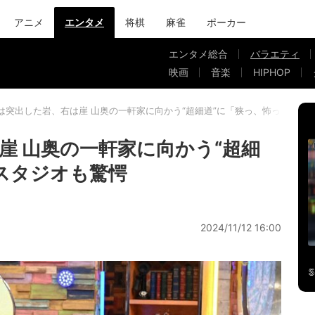
アニメ
エンタメ
将棋
麻雀
ポーカー
エンタメ総合
バラエティ
映画
音楽
HIPHOP
は突出した岩、右は崖 山奥の一軒家に向かう“超細道”に「狭っ、怖っ」 スタ
崖 山奥の一軒家に向かう“超細
 スタジオも驚愕
2024/11/12 16:00