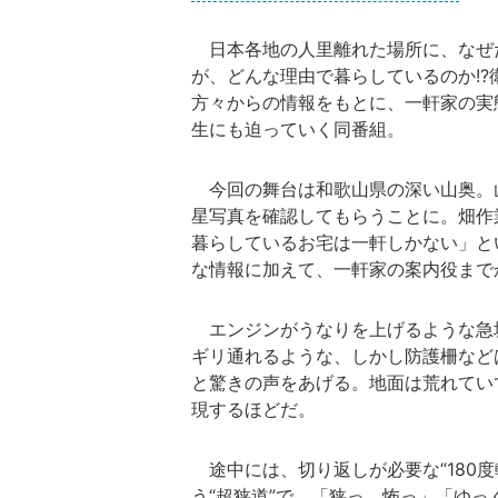
日本各地の人里離れた場所に、なぜ
が、どんな理由で暮らしているのか!
方々からの情報をもとに、一軒家の実
生にも迫っていく同番組。
今回の舞台は和歌山県の深い山奥。
星写真を確認してもらうことに。畑作
暮らしているお宅は一軒しかない」と
な情報に加えて、一軒家の案内役まで
エンジンがうなりを上げるような急
ギリ通れるような、しかし防護柵など
と驚きの声をあげる。地面は荒れてい
現するほどだ。
途中には、切り返しが必要な“180
う“超狭道”で、「狭っ、怖っ」「ゆ