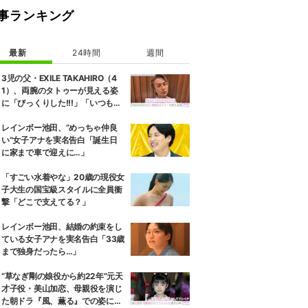
事ランキング
最新
24時間
週間
3児の父・EXILE TAKAHIRO（4
1）、両腕のタトゥーが見える姿
に「びっくりした!!!」「いつもと
また違ったTAKAHIROさん」など
の反響
レインボー池田、“めっちゃ仲良
い”女子アナを実名告白「誕生日
に家まで車で迎えに…」
「すごい水着やな」20歳の現役女
子大生の国宝級スタイルに全員衝
撃「どこで支えてる？」
レインボー池田、結婚の約束をし
ている女子アナを実名告白「33歳
まで独身だったら…」
“草なぎ剛の娘役から約22年”元天
才子役・美山加恋、母親役を演じ
た朝ドラ『風、薫る』での姿に驚