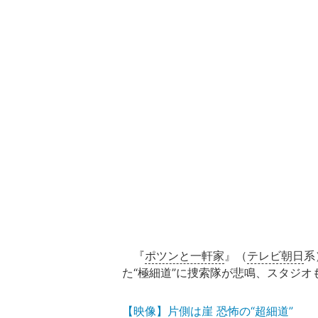
『
ポツンと一軒家
』（
テレビ朝日
系
た“極細道”に捜索隊が悲鳴、スタジオ
【映像】片側は崖 恐怖の“超細道”