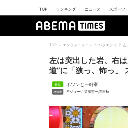
TOP
ランキング
ニュース
スポーツ
TOP
エンタメニュース
バラエティ
左
左は突出した岩、右は
道”に「狭っ、怖っ」
ポツンと一軒家
所ジョージ
遠藤憲一
高田秋
,
,