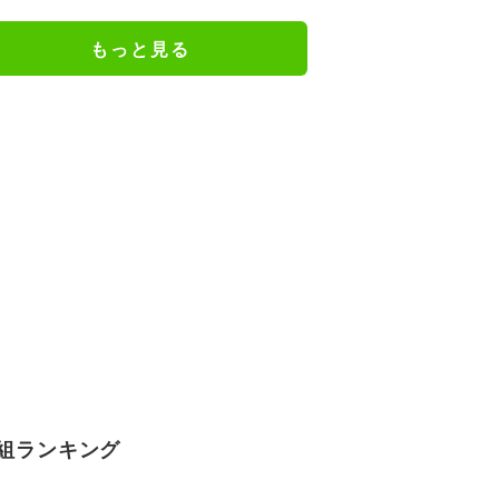
きの声「凛ちゃんがお母さん役を
やるようになったなんて」
もっと見る
組ランキング