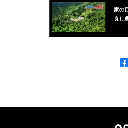
家の
良し農