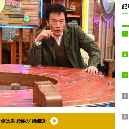
記
側は崖 恐怖の“超細道”