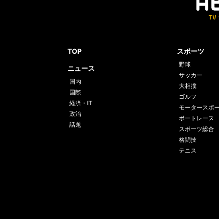
TOP
スポーツ
野球
ニュース
サッカー
国内
大相撲
国際
ゴルフ
経済・IT
モータースポ
政治
ボートレース
話題
スポーツ総合
格闘技
テニス