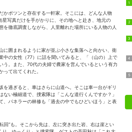
だかポツンと存在する一軒家。そこには、どんな人物
?衛星写真だけを手がかりに、その地へと赴き、地元の
態を徹底調査しながら、人里離れた場所にいる人物の人
山に囲まれるように家が並ぶ小さな集落へと向かい、衛
業中の女性（77）に話を聞いてみると、「（山の）上で
いう。また、70代の夫婦で農家を営んでいるという有力
かって出てくれた。
坂を過ぎると、車はさらに山道へ。そこは車一台がギリ
はない極細道で、捜索隊は「こんな道行くんですか？」
て、パネラーの林修も「過去の中でもひどいほう」と表
度転回”も。そこから先は、左に突き出た岩、右は崖とい
っくり、ゆっくり」と捜索隊。ゲストの
高田秋
は「これ大