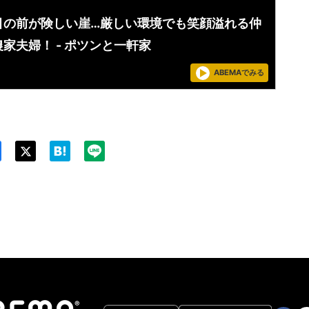
目の前が険しい崖…厳しい環境でも笑顔溢れる仲
家夫婦！ - ポツンと一軒家
ABEMAでみる
Twit
ter