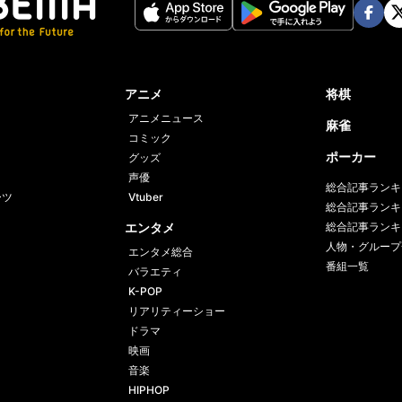
Face
Twi
book
er
アニメ
将棋
アニメニュース
麻雀
コミック
ポーカー
グッズ
声優
総合記事ランキ
ーツ
Vtuber
総合記事ランキ
エンタメ
総合記事ランキ
人物・グループ
エンタメ総合
番組一覧
バラエティ
K-POP
リアリティーショー
ドラマ
映画
音楽
HIPHOP