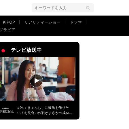
K-POP
リアリティーショー
ドラマ
グラビア
ジオも驚愕
テレビ放送中
#94：きょんちぃに彼氏を作りた
い！お見合い作戦がまさかの成功
に！