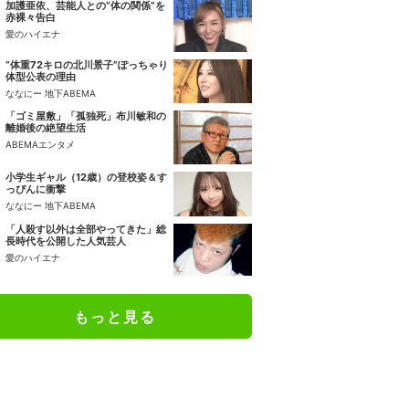
加護亜依、芸能人との“体の関係”を
赤裸々告白
愛のハイエナ
“体重72キロの北川景子”ぽっちゃり
体型公表の理由
ななにー 地下ABEMA
「ゴミ屋敷」「孤独死」布川敏和の
離婚後の絶望生活
ABEMAエンタメ
小学生ギャル（12歳）の登校姿＆す
っぴんに衝撃
ななにー 地下ABEMA
「人殺す以外は全部やってきた」総
長時代を公開した人気芸人
愛のハイエナ
もっと見る