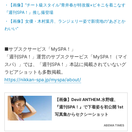
【画像】“チート級スタイル”青井春が特攻服×ビキニを着こなす
『週刊SPA！』推し撮登場
【画像】女優・木村葉月、ランジェリー姿で新境地の“あざとか
わいい”
■サブスクサービス「MySPA！」
「週刊SPA！」運営のサブスクサービス「MySPA！（マイ
スパ）」では、「週刊SPA！」本誌に掲載されていないグ
ラビアショットも多数掲載。
https://nikkan-spa.jp/myspa/about/
【画像】Devil ANTHEM.水野瞳、
『週刊SPA！』で下着姿を初公開 1st
写真集からセクシーショット
ABEMA TIMES