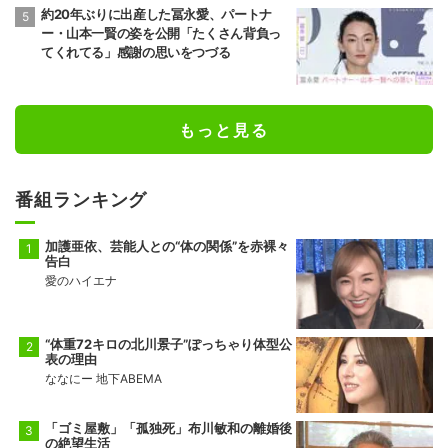
約20年ぶりに出産した冨永愛、パートナ
ー・山本一賢の姿を公開「たくさん背負っ
てくれてる」感謝の思いをつづる
もっと見る
番組ランキング
加護亜依、芸能人との“体の関係”を赤裸々
告白
愛のハイエナ
“体重72キロの北川景子”ぽっちゃり体型公
表の理由
ななにー 地下ABEMA
「ゴミ屋敷」「孤独死」布川敏和の離婚後
の絶望生活