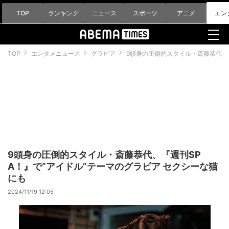
TOP
ランキング
ニュース
スポーツ
アニメ
エン
TOP
エンタメニュース
グラビア
9頭身の圧倒的スタイル・斎藤恭代、『
9頭身の圧倒的スタイル・斎藤恭代、『週刊SP
A！』で“アイドル”テーマのグラビア セクシーな猫
にも
2024/11/19 12:05