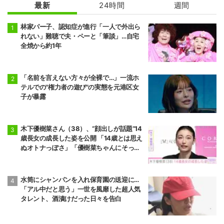
最新
24時間
週間
林家パー子、認知症が進行「一人で外出ら
れない」難聴で夫・ペーと「筆談」…自宅
全焼から約1年
「名前を言えない方々が全裸で…」一流ホ
テルでの"権力者の遊び"の実態を元港区女
子が暴露
木下優樹菜さん（38）、“顔出しが話題”14
歳長女の成長した姿を公開 「14歳とは思え
ぬオトナっぽさ」「優樹菜ちゃんにそっく
りすぎる」など反響
水筒にシャンパンを入れ保育園の送迎に…
「アル中だと思う」一世を風靡した超人気
タレント、酒漬けだった日々を告白