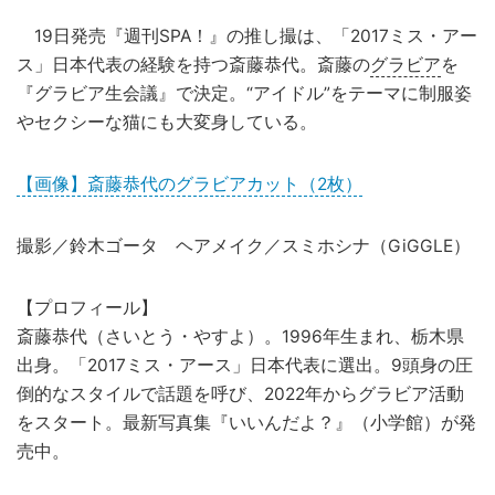
19日発売『週刊SPA！』の推し撮は、「2017ミス・アー
ス」日本代表の経験を持つ斎藤恭代。斎藤の
グラビア
を
『グラビア生会議』で決定。“アイドル”をテーマに制服姿
やセクシーな猫にも大変身している。
【画像】斎藤恭代のグラビアカット（2枚）
撮影／鈴木ゴータ ヘアメイク／スミホシナ（GiGGLE）
【プロフィール】
斎藤恭代（さいとう・やすよ）。1996年生まれ、栃木県
出身。「2017ミス・アース」日本代表に選出。9頭身の圧
倒的なスタイルで話題を呼び、2022年からグラビア活動
をスタート。最新写真集『いいんだよ？』（小学館）が発
売中。