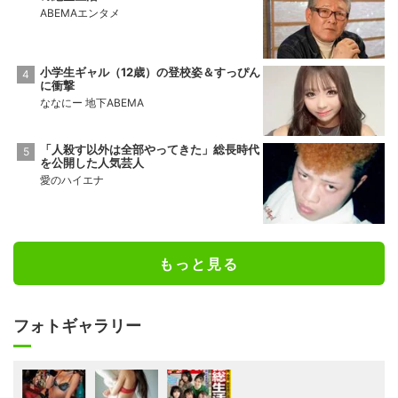
ABEMAエンタメ
小学生ギャル（12歳）の登校姿＆すっぴん
に衝撃
ななにー 地下ABEMA
「人殺す以外は全部やってきた」総長時代
を公開した人気芸人
愛のハイエナ
もっと見る
フォトギャラリー