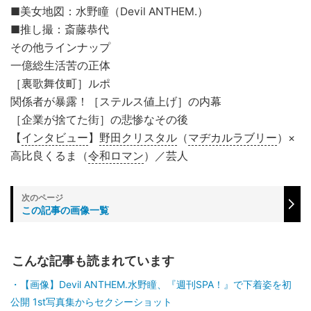
■美女地図：水野瞳（Devil ANTHEM.）
■推し撮：斎藤恭代
その他ラインナップ
一億総生活苦の正体
［裏歌舞伎町］ルポ
関係者が暴露！［ステルス値上げ］の内幕
［企業が捨てた街］の悲惨なその後
【
インタビュー
】
野田クリスタル
（
マヂカルラブリー
）×
高比良くるま（
令和ロマン
）／芸人
この記事の画像一覧
こんな記事も読まれています
【画像】Devil ANTHEM.水野瞳、『週刊SPA！』で下着姿を初
公開 1st写真集からセクシーショット