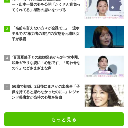
ー・山本一賢の姿を公開「たくさん背負っ
てくれてる」感謝の思いをつづる
「名前を言えない方々が全裸で…」一流ホ
テルでの"権力者の遊び"の実態を元港区女
子が暴露
“百田夏菜子との結婚発表から2年”堂本剛、
印象ガラリな姿に「心配です」「匂わせな
の？」などさまざまな声
56歳で初婚、2日後にまさかの出来事「子
供を持てると思わなかったのに…」レジェ
ンド美魔女が当時の心境を告白
もっと見る