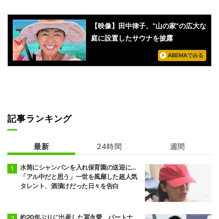
【映像】田中律子、“山の家”の広大な
庭に設置したサウナを披露
ABEMAでみる
記事ランキング
最新
24時間
週間
水筒にシャンパンを入れ保育園の送迎に…
「アル中だと思う」一世を風靡した超人気
タレント、酒漬けだった日々を告白
約20年ぶりに出産した冨永愛、パートナ