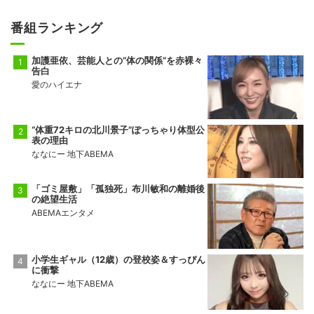
番組ランキング
加護亜依、芸能人との“体の関係”を赤裸々
告白
愛のハイエナ
“体重72キロの北川景子”ぽっちゃり体型公
表の理由
ななにー 地下ABEMA
「ゴミ屋敷」「孤独死」布川敏和の離婚後
の絶望生活
ABEMAエンタメ
小学生ギャル（12歳）の登校姿＆すっぴん
に衝撃
ななにー 地下ABEMA