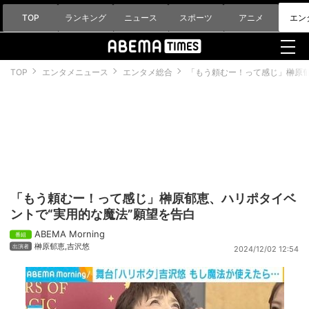
TOP
ランキング
ニュース
スポーツ
アニメ
エン
TOP
エンタメニュース
エンタメ総合
「もう頼むー！って感じ」榊原郁
「もう頼むー！って感じ」榊原郁恵、ハリポタイベ
ントで“実用的な魔法”願望を告白
ABEMA Morning
榊原郁恵
,
吉沢悠
2024/12/02 12:54