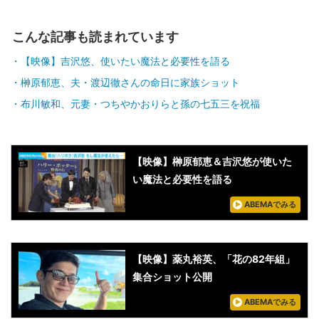
こんな記事も読まれています
【映像】吉沢悠、使いたい魔法と必要性を語る
榊原郁恵、夫・渡辺徹さんの命日に家族ショット
布川敏和、元妻・つちやかおりらと孫の七五三を祝福
【映像】榊原郁恵＆吉沢悠が使いた
い魔法と必要性を語る
ABEMAでみる
【映像】薬丸裕英、「花の82年組」
集合ショット公開
ABEMAでみる