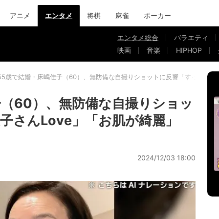
アニメ
エンタメ
将棋
麻雀
ポーカー
エンタメ総合
バラエティ
映画
音楽
HIPHOP
55歳で結婚・床嶋佳子（60）、無防備な自撮りショットに反響「すっぴん佳子
子（60）、無防備な自撮りショッ
子さんLove」「お肌が綺麗」
2024/12/03 18:00