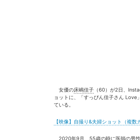
女優の
床嶋佳子
（60）が2日、In
ョットに、「すっぴん佳子さん Lov
ている。
【映像】自撮り&夫婦ショット（複数
2020年9月、55歳の時に医師の男性と