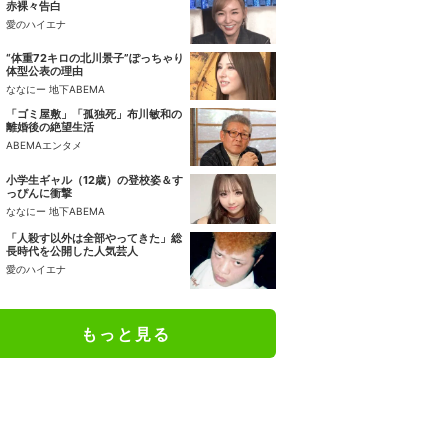
赤裸々告白
愛のハイエナ
“体重72キロの北川景子”ぽっちゃり
体型公表の理由
ななにー 地下ABEMA
「ゴミ屋敷」「孤独死」布川敏和の
離婚後の絶望生活
ABEMAエンタメ
小学生ギャル（12歳）の登校姿＆す
っぴんに衝撃
ななにー 地下ABEMA
「人殺す以外は全部やってきた」総
長時代を公開した人気芸人
愛のハイエナ
もっと見る