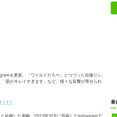
stagramを更新。「ワイルドだろ〜」とつづった自撮りシ
e」「肌がキレイすぎます」など、様々な反響が寄せられ
カット）
番
結婚した床嶋。2023年10月に投稿したInstagramで