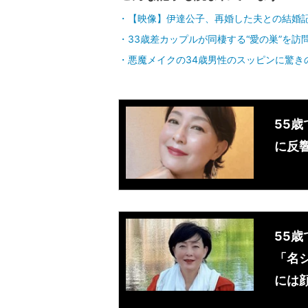
【映像】伊達公子、再婚した夫との結婚
33歳差カップルが同棲する“愛の巣”を
悪魔メイクの34歳男性のスッピンに驚き
55歳
に反響
55歳
「名
には