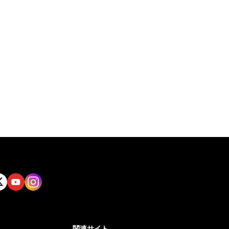
tt
Yout
Insta
ube
gram
関連サイト