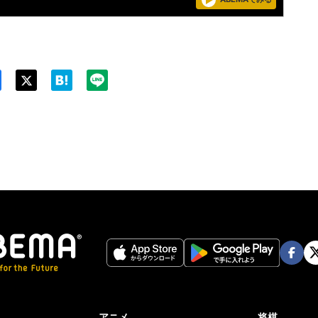
Twit
ter
Face
Twi
book
er
アニメ
将棋