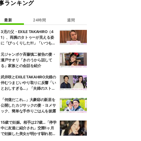
事ランキング
最新
24時間
週間
3児の父・EXILE TAKAHIRO（4
1）、両腕のタトゥーが見える姿
に「びっくりした!!!」「いつもと
また違ったTAKAHIROさん」など
の反響
元ジャンポケ斉藤慎二被告の妻・
瀬戸サオリ「きのうから話して
る」家族との会話を紹介
武井咲とEXILE TAKAHIRO夫婦の
仲むつまじいやり取りに反響「い
とおしすぎる…」「夫婦のストー
リーほんと好き」
「何億だこれ…」大豪邸の新居を
公開したカジサックの妻・ヨメサ
ック、簡単な手作りごはんを披露
15歳で妊娠。相手は27歳…「停学
中に友達に紹介され」交際1ヶ月
で妊娠した美女が明かす馴れ初め
に「だいぶ危ねーよ！」小森純も