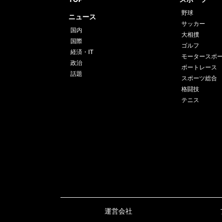
野球
ニュース
サッカー
国内
大相撲
国際
ゴルフ
経済・IT
モータースポ
政治
ボートレース
話題
スポーツ総合
格闘技
テニス
運営会社