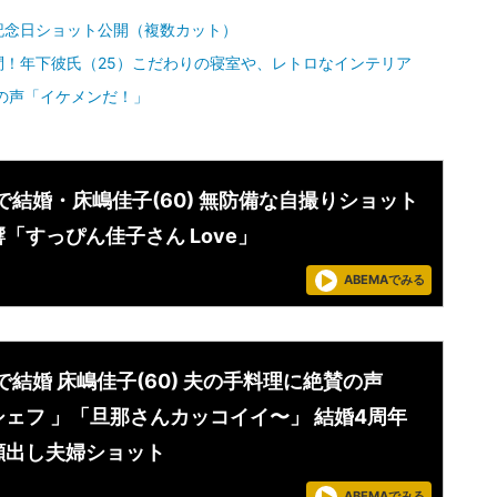
記念日ショット公開（複数カット）
訪問！年下彼氏（25）こだわりの寝室や、レトロなインテリア
の声「イケメンだ！」
で結婚・床嶋佳子(60) 無防備な自撮りショット
「すっぴん佳子さん Love」
ABEMAでみる
で結婚 床嶋佳子(60) 夫の手料理に絶賛の声
シェフ 」「旦那さんカッコイイ〜」 結婚4周年
顔出し夫婦ショット
ABEMAでみる