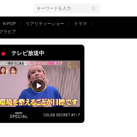
K-POP
リアリティーショー
ドラマ
グラビア
さんLove」「お肌が綺麗」
テレビ放送中
CELEB SECRET #1~7