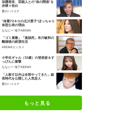
加護亜依、芸能人との“体の関係”を
赤裸々告白
愛のハイエナ
“体重72キロの北川景子”ぽっちゃり
体型公表の理由
ななにー 地下ABEMA
「ゴミ屋敷」「孤独死」布川敏和の
離婚後の絶望生活
ABEMAエンタメ
小学生ギャル（12歳）の登校姿＆す
っぴんに衝撃
ななにー 地下ABEMA
「人殺す以外は全部やってきた」総
長時代を公開した人気芸人
愛のハイエナ
もっと見る