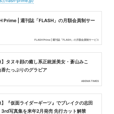
s://flash-prime.jp/
SH Prime | 週刊誌「FLASH」の月額会員制サー
FLASH Prime | 週刊誌「FLASH」の月額会員制サービス
像】タヌキ顔の癒し系正統派美女・蒼山みこ
色香たっぷりのグラビア
ABEMA TIMES
像】『仮面ライダーギーツ』でブレイクの志田
3rd写真集を来年2月発売 先行カット解禁