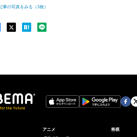
記事の写真をみる（3枚）
Twit
ter
Face
Twi
book
er
アニメ
将棋