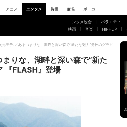
アニメ
エンタメ
将棋
麻雀
ポーカー
エンタメ総合
バラエティ
映画
音楽
HIPHOP
.5次元モデル”あまつまりな、湖畔と深い森で“新たな魅力”発揮のグラビア 『FL
まつまりな、湖畔と深い森で“新た
 『FLASH』登場