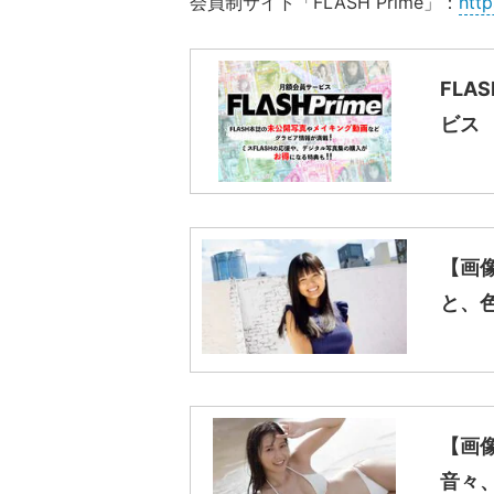
会員制サイト「FLASH Prime」：
http
FLA
ビス
【画
と、
【画
音々、