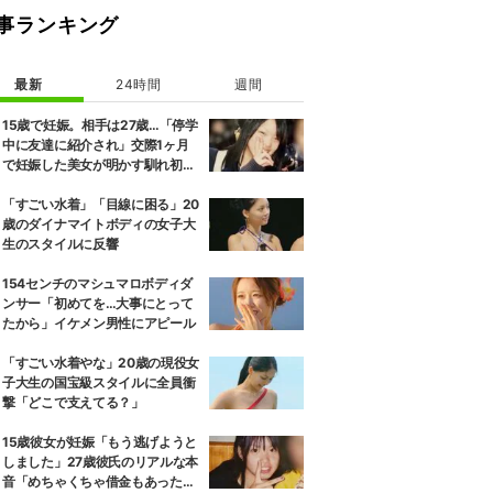
事ランキング
最新
24時間
週間
15歳で妊娠。相手は27歳…「停学
中に友達に紹介され」交際1ヶ月
で妊娠した美女が明かす馴れ初め
に「だいぶ危ねーよ！」小森純も
絶句
「すごい水着」「目線に困る」20
歳のダイナマイトボディの女子大
生のスタイルに反響
154センチのマシュマロボディダ
ンサー「初めてを…大事にとって
たから」イケメン男性にアピール
「すごい水着やな」20歳の現役女
子大生の国宝級スタイルに全員衝
撃「どこで支えてる？」
15歳彼女が妊娠「もう逃げようと
しました」27歳彼氏のリアルな本
音「めちゃくちゃ借金もあったの