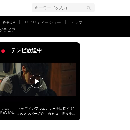
K-POP
リアリティーショー
ドラマ
グラビア
ASH』登場
テレビ放送中
トップインフルエンサーを目指す！1
4名メンバー紹介 めるぷち選抜決定
戦2026