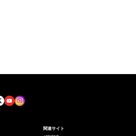
tt
Yout
Insta
ube
gram
関連サイト