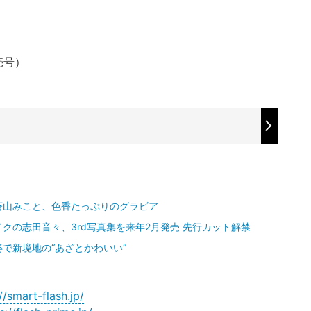
売号）
蒼山みこと、色香たっぷりのグラビア
クの志田音々、3rd写真集を来年2月発売 先行カット解禁
で新境地の“あざとかわいい”
//smart-flash.jp/