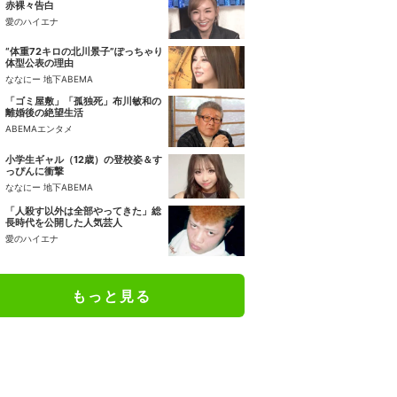
赤裸々告白
愛のハイエナ
“体重72キロの北川景子”ぽっちゃり
体型公表の理由
ななにー 地下ABEMA
「ゴミ屋敷」「孤独死」布川敏和の
離婚後の絶望生活
ABEMAエンタメ
小学生ギャル（12歳）の登校姿＆す
っぴんに衝撃
ななにー 地下ABEMA
「人殺す以外は全部やってきた」総
長時代を公開した人気芸人
愛のハイエナ
もっと見る