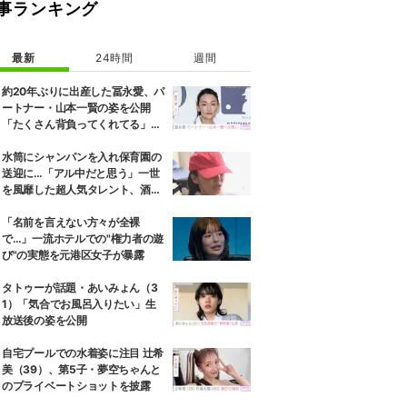
事ランキング
最新
24時間
週間
約20年ぶりに出産した冨永愛、パ
ートナー・山本一賢の姿を公開
「たくさん背負ってくれてる」感
謝の思いをつづる
水筒にシャンパンを入れ保育園の
送迎に…「アル中だと思う」一世
を風靡した超人気タレント、酒漬
けだった日々を告白
「名前を言えない方々が全裸
で…」一流ホテルでの"権力者の遊
び"の実態を元港区女子が暴露
タトゥーが話題・あいみょん（3
1）「気合でお風呂入りたい」生
放送後の姿を公開
自宅プールでの水着姿に注目 辻希
美（39）、第5子・夢空ちゃんと
のプライベートショットを披露