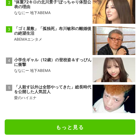
“体重72キロの北川景子”ぽっちゃり体型公
表の理由
ななにー 地下ABEMA
「ゴミ屋敷」「孤独死」布川敏和の離婚後
の絶望生活
ABEMAエンタメ
小学生ギャル（12歳）の登校姿＆すっぴん
に衝撃
ななにー 地下ABEMA
「人殺す以外は全部やってきた」総長時代
を公開した人気芸人
愛のハイエナ
もっと見る