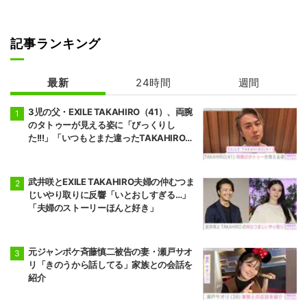
記事ランキング
最新
24時間
週間
3児の父・EXILE TAKAHIRO（41）、両腕
のタトゥーが見える姿に「びっくりし
た!!!」「いつもとまた違ったTAKAHIROさ
ん」などの反響
武井咲とEXILE TAKAHIRO夫婦の仲むつま
じいやり取りに反響「いとおしすぎる…」
「夫婦のストーリーほんと好き」
元ジャンポケ斉藤慎二被告の妻・瀬戸サオ
リ「きのうから話してる」家族との会話を
紹介