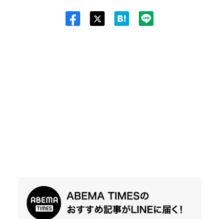
Twit
ter