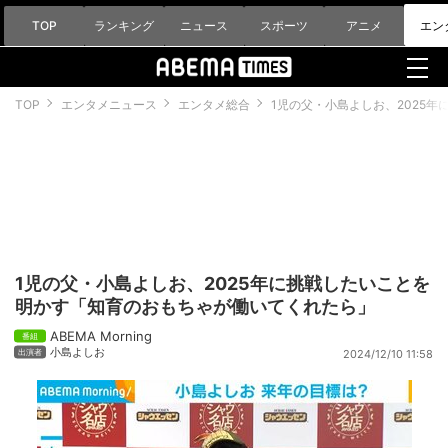
TOP
ランキング
ニュース
スポーツ
アニメ
エン
TOP
エンタメニュース
エンタメ総合
1児の父・小島よしお、2025
1児の父・小島よしお、2025年に挑戦したいことを
明かす「知育のおもちゃが働いてくれたら」
ABEMA Morning
小島よしお
2024/12/10 11:58