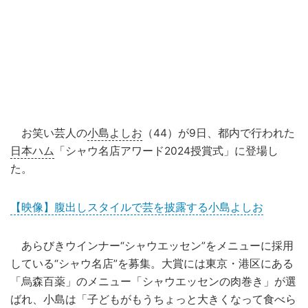
お笑い芸人の
小島よしお
（44）が9日、都内で行われた
日本ハム
「シャウ名店アワード2024授賞式」に登場し
た。
【映像】腹出しスタイルで芸を披露する小島よしお
あらびきウインナー“シャウエッセン”をメニューに採用
している“シャウ名店”を募集。大賞には東京・港区にある
「烏森百薬」のメニュー「シャウエッセンの肉巻き」が選
ばれ、小島は「子どもがもうちょっと大きくなって食べら