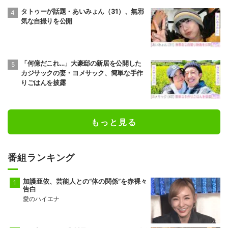
タトゥーが話題・あいみょん（31）、無邪
気な自撮りを公開
「何億だこれ…」大豪邸の新居を公開した
カジサックの妻・ヨメサック、簡単な手作
りごはんを披露
もっと見る
番組ランキング
加護亜依、芸能人との“体の関係”を赤裸々
告白
愛のハイエナ