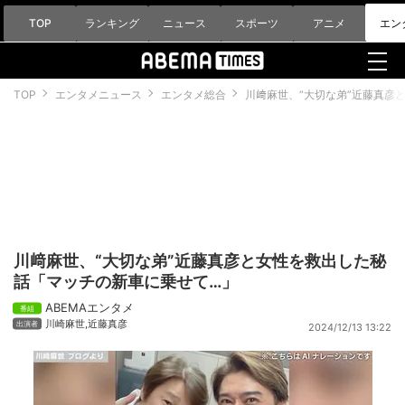
TOP
ランキング
ニュース
スポーツ
アニメ
エン
TOP
エンタメニュース
エンタメ総合
川﨑麻世、“大切な弟”近藤真彦
川﨑麻世、“大切な弟”近藤真彦と女性を救出した秘
話「マッチの新車に乗せて…」
ABEMAエンタメ
川崎麻世
,
近藤真彦
2024/12/13 13:22