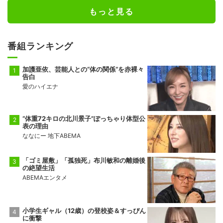
もっと見る
番組ランキング
加護亜依、芸能人との“体の関係”を赤裸々
告白
愛のハイエナ
“体重72キロの北川景子”ぽっちゃり体型公
表の理由
ななにー 地下ABEMA
「ゴミ屋敷」「孤独死」布川敏和の離婚後
の絶望生活
ABEMAエンタメ
小学生ギャル（12歳）の登校姿＆すっぴん
に衝撃