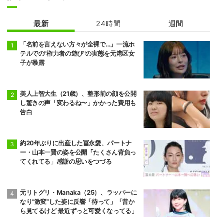
最新
24時間
週間
「名前を言えない方々が全裸で…」一流ホ
テルでの"権力者の遊び"の実態を元港区女
子が暴露
美人上智大生（21歳）、整形前の顔を公開
し驚きの声「変わるね〜」かかった費用も
告白
約20年ぶりに出産した冨永愛、パートナ
ー・山本一賢の姿を公開「たくさん背負っ
てくれてる」感謝の思いをつづる
元リトグリ・Manaka（25）、ラッパーに
なり“激変”した姿に反響「待って」「昔か
ら見てるけど 最近ずっと可愛くなってる」