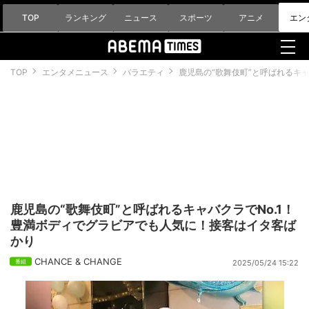
TOP
ランキング
ニュース
スポーツ
アニメ
エン
TOP
エンタメニュース
バラエティ
鹿児島の“歌舞伎町”と呼ばれるキ
鹿児島の“歌舞伎町”と呼ばれるキャバクラでNo.1！
豊満ボディでグラビアでも人気に！接客はイタ客ば
かり
CHANCE & CHANGE
2025/05/24 15:22