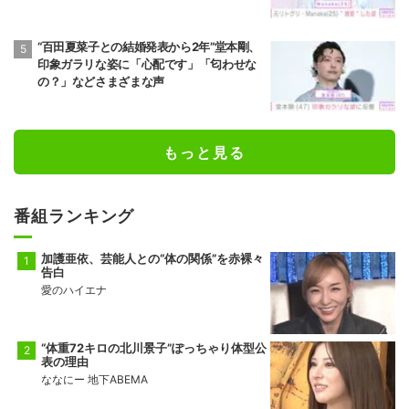
“百田夏菜子との結婚発表から2年”堂本剛、
印象ガラリな姿に「心配です」「匂わせな
の？」などさまざまな声
もっと見る
番組ランキング
加護亜依、芸能人との“体の関係”を赤裸々
告白
愛のハイエナ
“体重72キロの北川景子”ぽっちゃり体型公
表の理由
ななにー 地下ABEMA