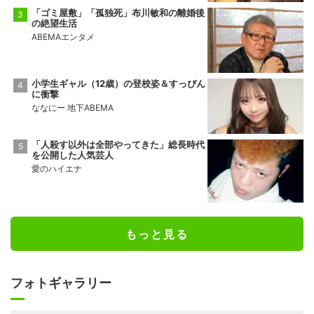
「ゴミ屋敷」「孤独死」布川敏和の離婚後
の絶望生活
ABEMAエンタメ
小学生ギャル（12歳）の登校姿＆すっぴん
に衝撃
ななにー 地下ABEMA
「人殺す以外は全部やってきた」総長時代
を公開した人気芸人
愛のハイエナ
もっと見る
フォトギャラリー