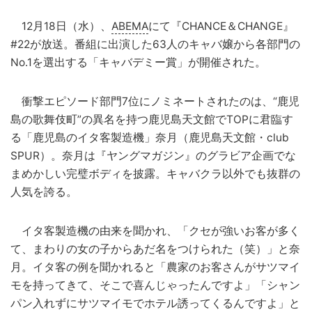
12月18日（水）、
ABEMA
にて『CHANCE＆CHANGE』
#22が放送。番組に出演した63人のキャバ嬢から各部門の
No.1を選出する「キャバデミー賞」が開催された。
衝撃エピソード部門7位にノミネートされたのは、“鹿児
島の歌舞伎町”の異名を持つ鹿児島天文館でTOPに君臨す
る「鹿児島のイタ客製造機」奈月（鹿児島天文館・club
SPUR）。奈月は『ヤングマガジン』のグラビア企画でな
まめかしい完璧ボディを披露。キャバクラ以外でも抜群の
人気を誇る。
イタ客製造機の由来を聞かれ、「クセが強いお客が多く
て、まわりの女の子からあだ名をつけられた（笑）」と奈
月。イタ客の例を聞かれると「農家のお客さんがサツマイ
モを持ってきて、そこで喜んじゃったんですよ」「シャン
パン入れずにサツマイモでホテル誘ってくるんですよ」と