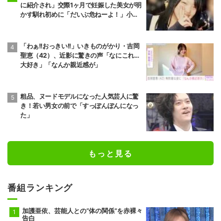
に紹介され」交際1ヶ月で妊娠した美女が明
かす馴れ初めに「だいぶ危ねーよ！」小森
純も絶句
「わぁ!!おっきい!!」いきものがかり・吉岡
聖恵（42）、近影に驚きの声「なにこれ…
大好き」「なんか親近感が」
粗品、ヌードモデルになった人気芸人に驚
き！若い男女の前で「すっぽんぽんになっ
た」
もっと見る
番組ランキング
加護亜依、芸能人との“体の関係”を赤裸々
告白