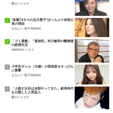
愛のハイエナ
“体重72キロの北川景子”ぽっちゃり体型公
表の理由
ななにー 地下ABEMA
「ゴミ屋敷」「孤独死」布川敏和の離婚後
の絶望生活
ABEMAエンタメ
小学生ギャル（12歳）の登校姿＆すっぴん
に衝撃
ななにー 地下ABEMA
「人殺す以外は全部やってきた」総長時代
を公開した人気芸人
愛のハイエナ