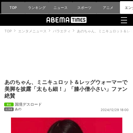
TOP
ランキング
ニュース
スポーツ
アニメ
エン
TOP
エンタメニュース
バラエティ
あのちゃん、ミニキュロット＆レ
あのちゃん、ミニキュロット＆レッグウォーマーで
美脚を披露「太もも細！」「膝小僧小さい」ファン
絶賛
国境デスロード
あの
2024/12/29 18:00