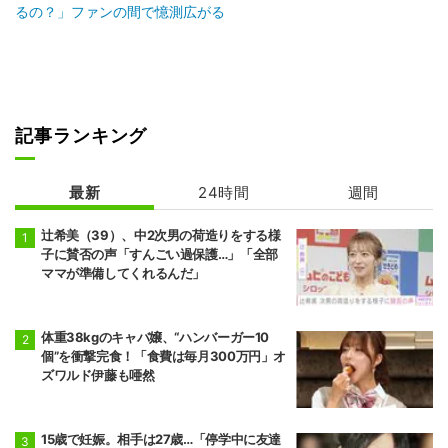
るの？」ファンの間で憶測広がる
記事ランキング
最新
24時間
週間
辻希美（39）、中2次男の荷造りをする様
子に賛否の声「すんごい過保護…」「全部
ママが準備してくれるんだ」
体重38kgのキャバ嬢、“ハンバーガー10
個”を衝撃完食！「食費は毎月300万円」オ
ズワルド伊藤も唖然
15歳で妊娠。相手は27歳…「停学中に友達