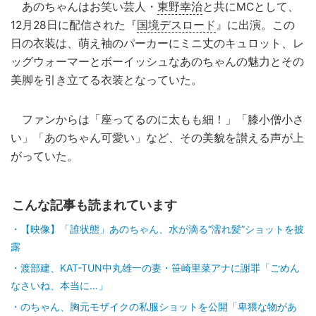
あのちゃんはお笑い芸人・
東野幸治
と共にMCとして、
12月28日に配信された『
国境デスロード
』に出演。この
日の衣装は、萌え袖のパーカーにミニ丈のキュロット、レ
ッグウォーマーとボーイッシュなあのちゃんの魅力とその
美脚を引き立てる衣装となっていた。
ファンからは「座ってるのに太もも細！」「膝小僧小さ
い」「あのちゃん可愛い」など、その美貌を讃える声が上
がっていた。
こんな記事も読まれています
【映像】「誰状態」あのちゃん、水が滴る“濡れ髪”ショットを披
露
渡部建、KAT-TUN中丸雄一の妻・笹崎里菜アナに謝罪「ごめん
なさいね、本当に…」
のちゃん、胸元モザイクの私服ショットを公開「卑猥な物があ