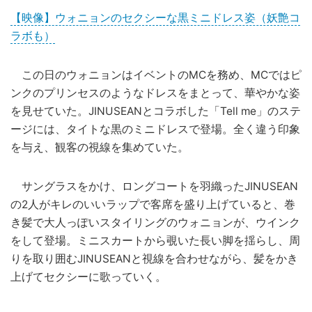
【映像】ウォニョンのセクシーな黒ミニドレス姿（妖艶コ
ラボも）
この日のウォニョンはイベントのMCを務め、MCではピ
ンクのプリンセスのようなドレスをまとって、華やかな姿
を見せていた。JINUSEANとコラボした「Tell me」のステ
ージには、タイトな黒のミニドレスで登場。全く違う印象
を与え、観客の視線を集めていた。
サングラスをかけ、ロングコートを羽織ったJINUSEAN
の2人がキレのいいラップで客席を盛り上げていると、巻
き髪で大人っぽいスタイリングのウォニョンが、ウインク
をして登場。ミニスカートから覗いた長い脚を揺らし、周
りを取り囲むJINUSEANと視線を合わせながら、髪をかき
上げてセクシーに歌っていく。