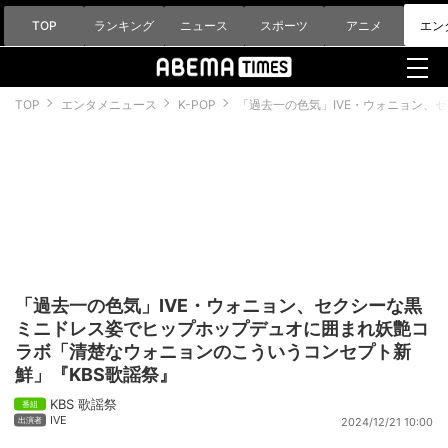
TOP
ランキング
ニュース
スポーツ
アニメ
エン
TOP
エンタメニュース
K-POP
「過去一の色気」IVE・ウォニョン、
「過去一の色気」IVE・ウォニョン、セクシーな黒
ミニドレス姿でヒップホップデュオに囲まれ妖艶コ
ラボ「清楚なウォニョンのこういうコンセプト新
鮮」『KBS歌謡祭』
KBS 歌謡祭
IVE
2024/12/21 10:00