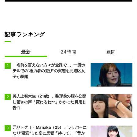
記事ランキング
最新
24時間
週間
「名前を言えない方々が全裸で…」一流ホ
テルでの"権力者の遊び"の実態を元港区女
子が暴露
美人上智大生（21歳）、整形前の顔を公開
し驚きの声「変わるね〜」かかった費用も
告白
元リトグリ・Manaka（25）、ラッパーに
なり“激変”した姿に反響「待って」「昔か