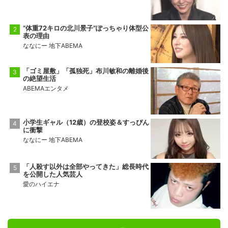
“体重72キロの北川景子”ぽっちゃり体型公
表の理由
ななにー 地下ABEMA
「ゴミ屋敷」「孤独死」布川敏和の離婚後
の絶望生活
ABEMAエンタメ
小学生ギャル（12歳）の登校姿＆すっぴん
に衝撃
ななにー 地下ABEMA
「人殺す以外は全部やってきた」総長時代
を公開した人気芸人
愛のハイエナ