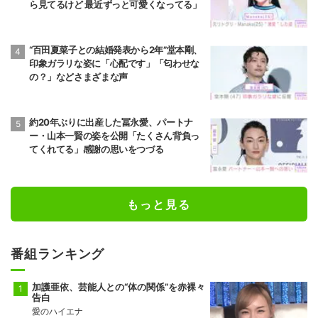
ら見てるけど 最近ずっと可愛くなってる」
“百田夏菜子との結婚発表から2年”堂本剛、
印象ガラリな姿に「心配です」「匂わせな
の？」などさまざまな声
約20年ぶりに出産した冨永愛、パートナ
ー・山本一賢の姿を公開「たくさん背負っ
てくれてる」感謝の思いをつづる
もっと見る
番組ランキング
加護亜依、芸能人との“体の関係”を赤裸々
告白
愛のハイエナ