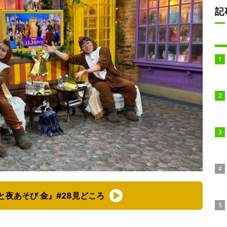
記
夜あそび 金』#28見どころ