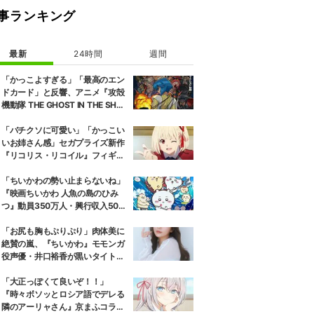
事ランキング
最新
24時間
週間
「かっこよすぎる」「最高のエン
ドカード」と反響、アニメ『攻殻
機動隊 THE GHOST IN THE SHEL
L』第5話エンドカード公開
「バチクソに可愛い」「かっこい
いお姉さん感」セガプライズ新作
『リコリス・リコイル』フィギュ
ア解禁に反響続々
「ちいかわの勢い止まらないね」
『映画ちいかわ 人魚の島のひみ
つ』動員350万人・興行収入50億
円突破が大きな話題に
「お尻も胸もぷりぷり」肉体美に
絶賛の嵐、『ちいかわ』モモンガ
役声優・井口裕香が黒いタイトウ
ェアのトレーニング風景公開
「大正っぽくて良いぞ！！」
『時々ボソッとロシア語でデレる
隣のアーリャさん』京まふコラボ