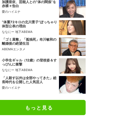
加護亜依、芸能人との“体の関係”を
赤裸々告白
愛のハイエナ
“体重72キロの北川景子”ぽっちゃり
体型公表の理由
ななにー 地下ABEMA
「ゴミ屋敷」「孤独死」布川敏和の
離婚後の絶望生活
ABEMAエンタメ
小学生ギャル（12歳）の登校姿＆す
っぴんに衝撃
ななにー 地下ABEMA
「人殺す以外は全部やってきた」総
長時代を公開した人気芸人
愛のハイエナ
もっと見る