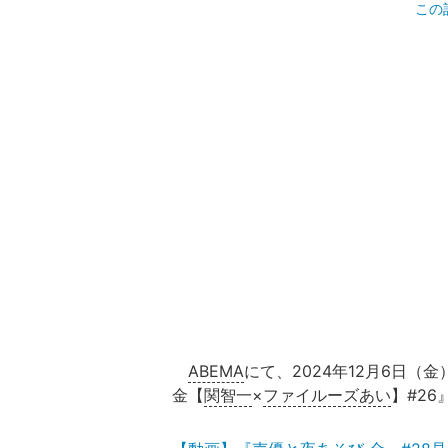
この
ABEMA
にて、2024年12月6日（金
金【
関智一
×
ファイルーズあい
】#2