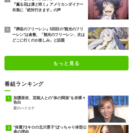
『薫る花は凛と咲く』アメリカンダイナー
衣装に「絶対行きます」の声
『葬送のフリーレン』5回目の“観光のフリ
ーレン”は倉敷、「観光のフリーレン、次は
どこに行くのか楽しみ」と話題
もっと見る
番組ランキング
加護亜依、芸能人との“体の関係”を赤裸々
告白
愛のハイエナ
“体重72キロの北川景子”ぽっちゃり体型公
表の理由