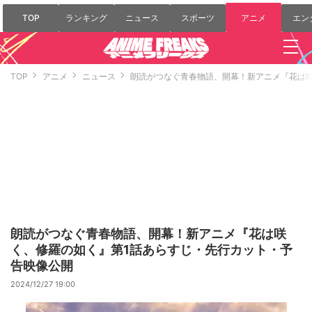
TOP
ランキング
ニュース
スポーツ
アニメ
エン
TOP
アニメ
ニュース
朗読がつなぐ青春物語、開幕！新アニメ『花は
朗読がつなぐ青春物語、開幕！新アニメ『花は咲
く、修羅の如く』第1話あらすじ・先行カット・予
告映像公開
2024/12/27 19:00