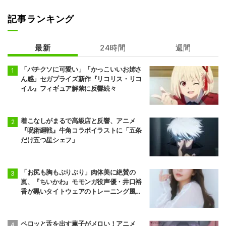
記事ランキング
綺麗にしてもら
えますか。
最新
24時間
週間
「バチクソに可愛い」「かっこいいお姉さ
ん感」セガプライズ新作『リコリス・リコ
イル』フィギュア解禁に反響続々
着こなしがまるで高級店と反響、アニメ
『呪術廻戦』牛角コラボイラストに「五条
だけ五つ星シェフ」
「お尻も胸もぷりぷり」肉体美に絶賛の
嵐、『ちいかわ』モモンガ役声優・井口裕
香が黒いタイトウェアのトレーニング風景
公開
ペロッと舌を出す薫子がメロい！アニメ