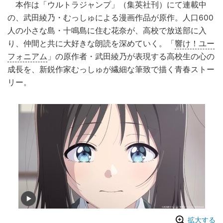
本作は「ウルトラジャンプ」（集英社刊）にて連載中
の、武田綾乃・むっしゅによる漫画作品が原作。人口600
人の小さな島・十鳴島に住む花奈が、高校で放送部に入
り、仲間と共に大好きな朗読を深めていく。「
響け！ユー
フォニアム
」の原作者・武田綾乃が表現する高校生の心の
成長を、新鋭作家むっしゅが繊細な筆致で描く青春ストー
リー。
拡大する