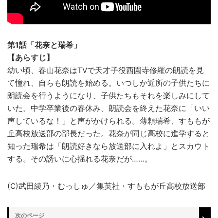
第1話「花奈と瑞希」
【あらすじ】
幼い頃、春山花奈はTVで天才子役西園寺修羅の朗読を見
て憧れ、自らも朗読を始める。いつしか近所の子供たちに
朗読会を行うようになり、子供たちもそれを楽しみにして
いた。中学卒業後の春休み、朗読会を終えた花奈に「いい
声しているな！」と声がかけられる。薄頼瑞希、すももが
丘高校放送部の部長だった。花奈が同じ高校に進学すると
知った瑞希は「朗読好きなら放送部に入れよ」とスカウト
する。その誘いに心揺れる花奈だが……。
(C)武田綾乃・むっしゅ／集英社・すももが丘高校放送部