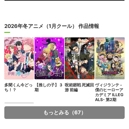
2026年冬アニメ（1月クール） 作品情報
多聞くん今どっ
【推しの子】 3
呪術廻戦 死滅回
ヴィジランテ -
ち！？
期
游 前編
僕のヒーローア
カデミア ILLEG
ALS- 第2期
もっとみる（67）