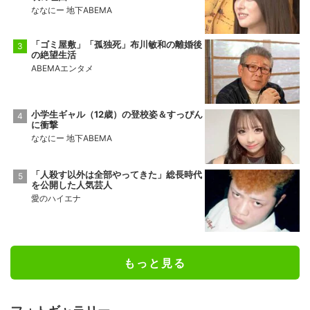
ななにー 地下ABEMA
「ゴミ屋敷」「孤独死」布川敏和の離婚後
の絶望生活
ABEMAエンタメ
小学生ギャル（12歳）の登校姿＆すっぴん
に衝撃
ななにー 地下ABEMA
「人殺す以外は全部やってきた」総長時代
を公開した人気芸人
愛のハイエナ
もっと見る