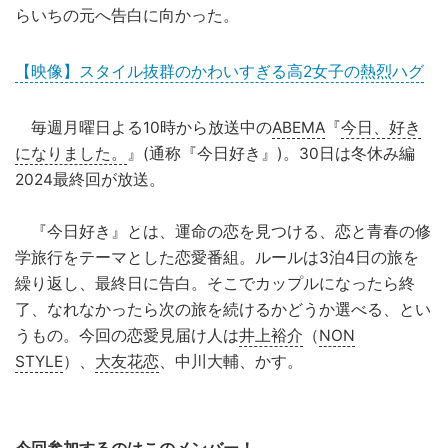
らいちの元へ告白に向かった。
【映像】スタイル抜群のかわいすぎる高2女子の熱烈ハグ
毎週月曜日よる10時から放送中の
ABEMA
『
今日、好き
になりました。
』(通称『今日好き』)。30日は冬休み編
2024最終回が放送。
『今日好き』とは、運命の恋を見つける、恋と青春の修
学旅行をテーマとした恋愛番組。ルールは3泊4日の旅を
繰り返し、最終日に告白。そこでカップルになったら終
了、なれなかったら次の旅を続けるかどうか選べる、とい
うもの。今回の恋愛見届け人は
井上裕介
（
NON
STYLE
）、
大友花恋
、中川大輔、かす。