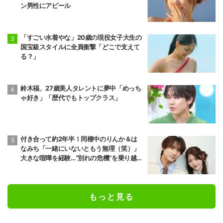
ン男性にアピール
「すごい水着やな」20歳の現役女子大生の
国宝級スタイルに全員衝撃「どこで支えて
る？」
鈴木福、27歳美人タレントに夢中「めっち
ゃ好き」「歴代でもトップクラス」
付き合って約2年半！同棲中のりんか＆は
なみち「一緒にいないともう無理（笑）」
大きな喧嘩を経験…“別れの危機”を乗り越え
た恋人としての現在地
もっと見る