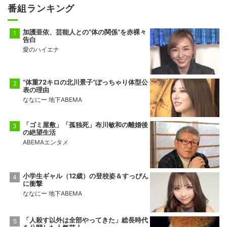
番組ランキング
加護亜依、芸能人との“体の関係”を赤裸々
告白
愛のハイエナ
“体重72キロの北川景子”ぽっちゃり体型公
表の理由
ななにー 地下ABEMA
「ゴミ屋敷」「孤独死」布川敏和の離婚後
の絶望生活
ABEMAエンタメ
小学生ギャル（12歳）の登校姿＆すっぴん
に衝撃
ななにー 地下ABEMA
「人殺す以外は全部やってきた」総長時代