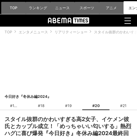
TOP
ランキング
ニュース
スポーツ
アニメ
エン
TOP
エンタメニュース
リアリティーショー
スタイル抜群のかわいすぎ
今日好き『冬休み編2024』
#1
#18
#19
#20
#21
スタイル抜群のかわいすぎる高2女子、イケメン彼
氏とカップル成立！「めっちゃいい匂いする」熱烈
ハグに喜び爆発『今日好き』冬休み編2024最終回