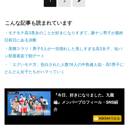
1
2
こんな記事も読まれています
モテモテ高3美女のことが好きになりすぎて…脈ナシ男子が最終
日前日にある決断
美脚スラリ！男子5人が一目惚れした美しすぎる高3女子、短パ
ン部屋着姿で朝デート
「エグいモテ方」告白された人数18人の中島健人似・高1男子に
どんどん女子たちがハマっていく
『今日、好きになりました。九龍
編』メンバープロフィール・SNS紹
介
ABEMAでみる