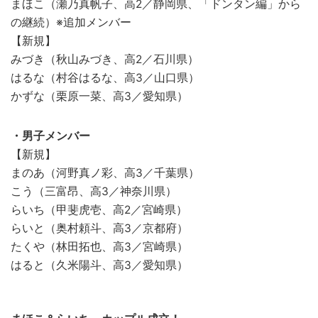
まほこ（瀬乃真帆子、高2／静岡県、「ドンタン編」から
の継続）※追加メンバー
【新規】
みづき（秋山みづき、高2／石川県）
はるな（村谷はるな、高3／山口県）
かずな（栗原一菜、高3／愛知県）
・男子メンバー
【新規】
まのあ（河野真ノ彩、高3／千葉県）
こう（三富昂、高3／神奈川県）
らいち（甲斐虎壱、高2／宮崎県）
らいと（奥村頼斗、高3／京都府）
たくや（林田拓也、高3／宮崎県）
はると（久米陽斗、高3／愛知県）