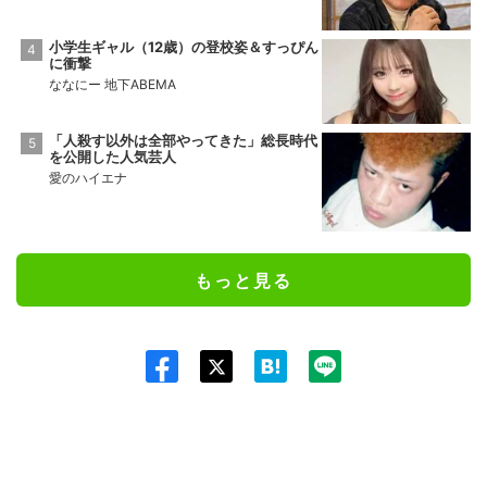
小学生ギャル（12歳）の登校姿＆すっぴん
に衝撃
ななにー 地下ABEMA
「人殺す以外は全部やってきた」総長時代
を公開した人気芸人
愛のハイエナ
もっと見る
Twit
ter