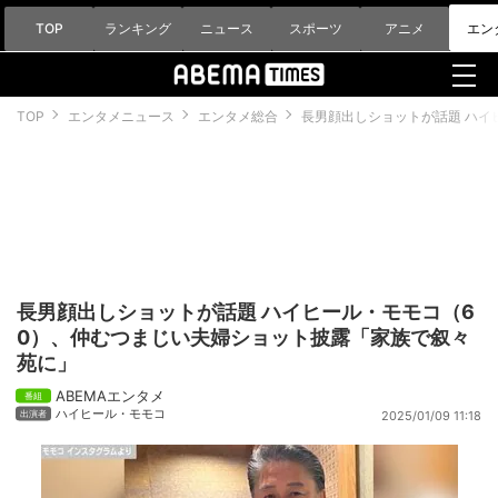
TOP
ランキング
ニュース
スポーツ
アニメ
エン
TOP
エンタメニュース
エンタメ総合
長男顔出しショットが話題 ハイ
長男顔出しショットが話題 ハイヒール・モモコ（6
0）、仲むつまじい夫婦ショット披露「家族で叙々
苑に」
ABEMAエンタメ
ハイヒール・モモコ
2025/01/09 11:18