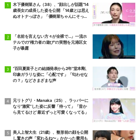
木下優樹菜さん（38）、“顔出しが話題”14
歳長女の成長した姿を公開 「14歳とは思え
ぬオトナっぽさ」「優樹菜ちゃんにそっく
りすぎる」など反響
「名前を言えない方々が全裸で…」一流ホ
テルでの"権力者の遊び"の実態を元港区女
子が暴露
“百田夏菜子との結婚発表から2年”堂本剛、
印象ガラリな姿に「心配です」「匂わせな
の？」などさまざまな声
元リトグリ・Manaka（25）、ラッパーに
なり“激変”した姿に反響「待って」「昔か
ら見てるけど 最近ずっと可愛くなってる」
美人上智大生（21歳）、整形前の顔を公開
し驚きの声「変わるね〜」かかった費用も