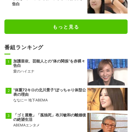
告白
もっと見る
番組ランキング
加護亜依、芸能人との“体の関係”を赤裸々
告白
愛のハイエナ
“体重72キロの北川景子”ぽっちゃり体型公
表の理由
ななにー 地下ABEMA
「ゴミ屋敷」「孤独死」布川敏和の離婚後
の絶望生活
ABEMAエンタメ