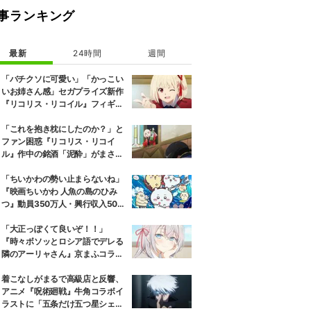
事ランキング
最新
24時間
週間
「バチクソに可愛い」「かっこい
いお姉さん感」セガプライズ新作
『リコリス・リコイル』フィギュ
ア解禁に反響続々
「これを抱き枕にしたのか？」と
ファン困惑『リコリス・リコイ
ル』作中の銘酒「泥酔」がまさか
の一升瓶サイズの抱き枕に
「ちいかわの勢い止まらないね」
『映画ちいかわ 人魚の島のひみ
つ』動員350万人・興行収入50億
円突破が大きな話題に
「大正っぽくて良いぞ！！」
『時々ボソッとロシア語でデレる
隣のアーリャさん』京まふコラボ
の特別衣装ビジュアルに絶賛の声
着こなしがまるで高級店と反響、
アニメ『呪術廻戦』牛角コラボイ
ラストに「五条だけ五つ星シェ