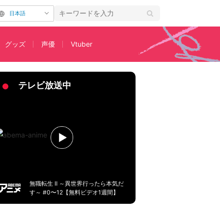
日本語
グッズ
声優
Vtuber
ト公開
テレビ放送中
無職転生 Ⅱ ～異世界行ったら本気だ
す～ #0〜12【無料ビデオ1週間】