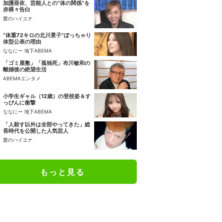
加護亜依、芸能人との“体の関係”を
赤裸々告白
愛のハイエナ
“体重72キロの北川景子”ぽっちゃり
体型公表の理由
ななにー 地下ABEMA
「ゴミ屋敷」「孤独死」布川敏和の
離婚後の絶望生活
ABEMAエンタメ
小学生ギャル（12歳）の登校姿＆す
っぴんに衝撃
ななにー 地下ABEMA
「人殺す以外は全部やってきた」総
長時代を公開した人気芸人
愛のハイエナ
もっと見る