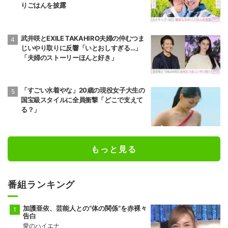
りごはんを披露
武井咲とEXILE TAKAHIRO夫婦の仲むつま
じいやり取りに反響「いとおしすぎる…」
「夫婦のストーリーほんと好き」
「すごい水着やな」20歳の現役女子大生の
国宝級スタイルに全員衝撃「どこで支えて
る？」
もっと見る
番組ランキング
加護亜依、芸能人との“体の関係”を赤裸々
告白
愛のハイエナ