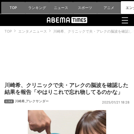
TOP
ランキング
ニュース
スポーツ
アニメ
エン
TOP
エンタメニュース
川崎希、クリニックで夫・アレクの脳波を確認し
川崎希、クリニックで夫・アレクの脳波を確認した
結果を報告「やはりこれで忘れ物してるのかな」
川崎希
,
アレクサンダー
2025/01/21 18:28