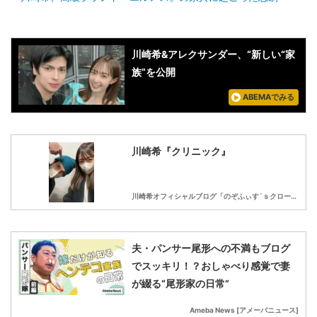
川崎希&アレクサンダー、“新しい“家
族”を公開
ABEMAでみる
川崎希『クリニック』
川崎希オフィシャルブログ「のぞふぃす´ｓクローゼット」by Ameba
夫・パンサー尾形への不満もブログ
でスッキリ！？おしゃべり感覚で妻
が綴る“尾形家の日常”
Ameba News [アメーバニュース]