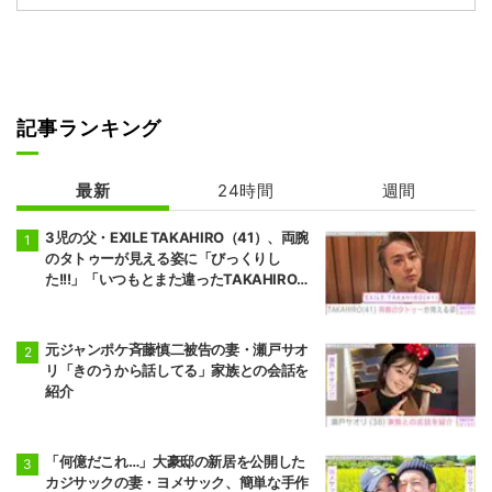
記事ランキング
最新
24時間
週間
3児の父・EXILE TAKAHIRO（41）、両腕
のタトゥーが見える姿に「びっくりし
た!!!」「いつもとまた違ったTAKAHIROさ
ん」などの反響
元ジャンポケ斉藤慎二被告の妻・瀬戸サオ
リ「きのうから話してる」家族との会話を
紹介
「何億だこれ…」大豪邸の新居を公開した
カジサックの妻・ヨメサック、簡単な手作