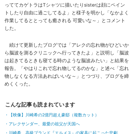
っててカゲトラはTシャツに描いたりsisterは顔にペイン
トしたり自由に過ごしてるよ」と様子を明かし「なかよく
作業してるととっても癒される 可愛いな～」とコメント
した。
続けて更新したブログでは「アレクの忘れ物がひどいか
ら脳波を測るクリニックへ行ってきたよ」と説明し「脳波
は起きてるときも寝てる時のような脳波みたい」と結果を
報告。「やはりこれで忘れ物してるのかな」と述べ「忘れ
物しなくなる方法あればいいな～」とつづり、ブログを締
めくくった。
こんな記事も読まれています
【映像】川崎希の2億円超え豪邸（複数カット）
アレクサンダー、最愛の祖父が天国へ
川崎希、高級ブランド『エルメス』の家具に起こった悲劇