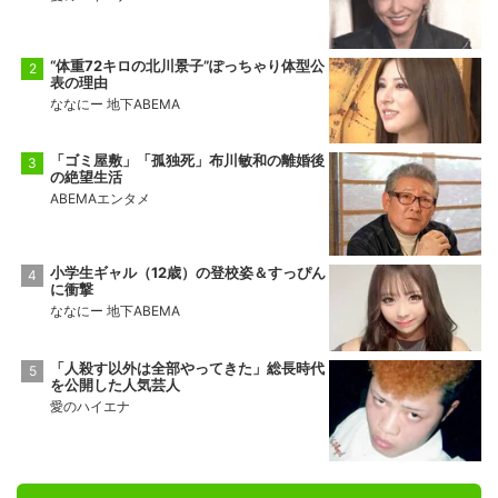
“体重72キロの北川景子”ぽっちゃり体型公
表の理由
ななにー 地下ABEMA
「ゴミ屋敷」「孤独死」布川敏和の離婚後
の絶望生活
ABEMAエンタメ
小学生ギャル（12歳）の登校姿＆すっぴん
に衝撃
ななにー 地下ABEMA
「人殺す以外は全部やってきた」総長時代
を公開した人気芸人
愛のハイエナ