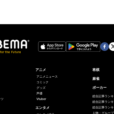
Face
Twi
book
er
アニメ
将棋
アニメニュース
麻雀
コミック
ポーカー
グッズ
声優
総合記事ランキ
ーツ
Vtuber
総合記事ランキ
エンタメ
総合記事ランキ
人物・グループ