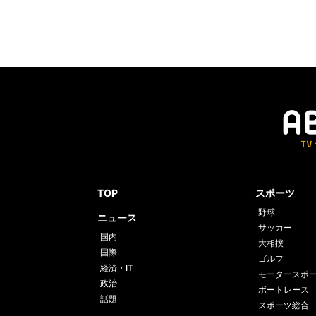
TOP
スポーツ
野球
ニュース
サッカー
国内
大相撲
国際
ゴルフ
経済・IT
モータースポ
政治
ボートレース
話題
スポーツ総合