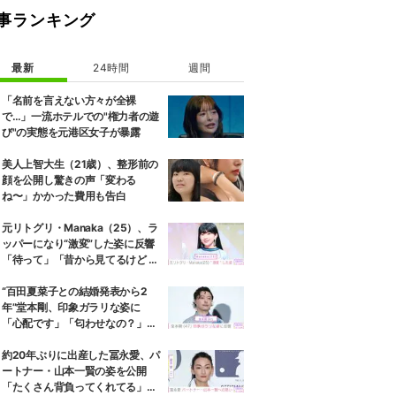
事ランキング
最新
24時間
週間
「名前を言えない方々が全裸
で…」一流ホテルでの"権力者の遊
び"の実態を元港区女子が暴露
美人上智大生（21歳）、整形前の
顔を公開し驚きの声「変わる
ね〜」かかった費用も告白
元リトグリ・Manaka（25）、ラ
ッパーになり“激変”した姿に反響
「待って」「昔から見てるけど 最
近ずっと可愛くなってる」
“百田夏菜子との結婚発表から2
年”堂本剛、印象ガラリな姿に
「心配です」「匂わせなの？」な
どさまざまな声
約20年ぶりに出産した冨永愛、パ
ートナー・山本一賢の姿を公開
「たくさん背負ってくれてる」感