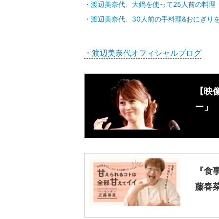
渡辺美奈代、大鍋を使って25人前の料理
渡辺美奈代、30人前の手料理&おにぎり
・渡辺美奈代オフィシャルブログ
【映
ー」
『食
藤春