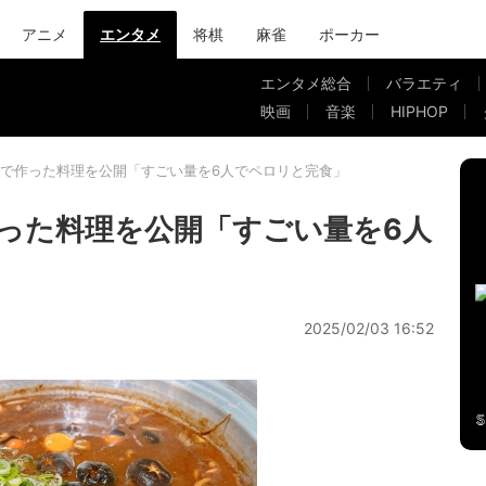
アニメ
エンタメ
将棋
麻雀
ポーカー
エンタメ総合
バラエティ
映画
音楽
HIPHOP
で作った料理を公開「すごい量を6人でペロリと完食」
った料理を公開「すごい量を6人
2025/02/03 16:52