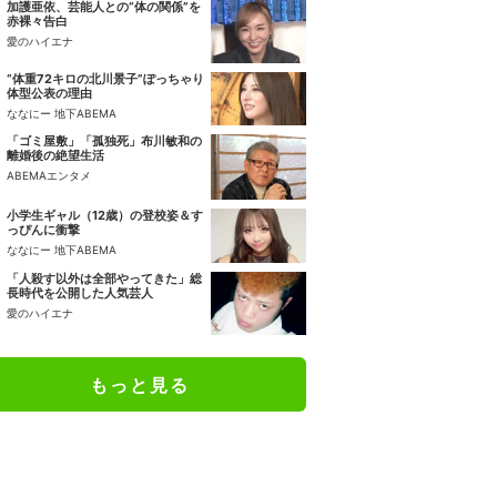
加護亜依、芸能人との“体の関係”を
赤裸々告白
愛のハイエナ
“体重72キロの北川景子”ぽっちゃり
体型公表の理由
ななにー 地下ABEMA
「ゴミ屋敷」「孤独死」布川敏和の
離婚後の絶望生活
ABEMAエンタメ
小学生ギャル（12歳）の登校姿＆す
っぴんに衝撃
ななにー 地下ABEMA
「人殺す以外は全部やってきた」総
長時代を公開した人気芸人
愛のハイエナ
もっと見る