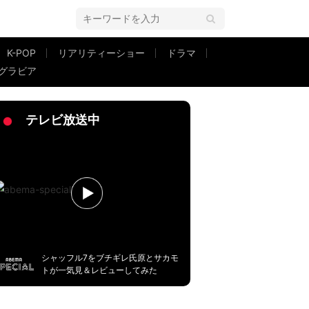
K-POP
リアリティーショー
ドラマ
グラビア
テレビ放送中
シャッフル7をブチギレ氏原とサカモ
トが一気見＆レビューしてみた