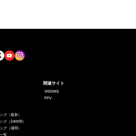
tt
Yout
Insta
ube
gram
関連サイト
VISIONS
PPV
ング（最新）
ング（24時間）
ング（週間）
一覧