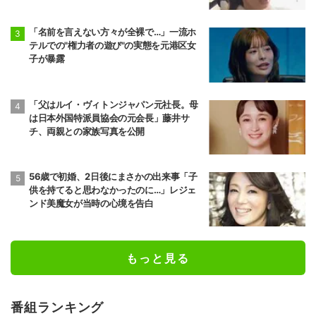
「名前を言えない方々が全裸で…」一流ホ
テルでの"権力者の遊び"の実態を元港区女
子が暴露
「父はルイ・ヴィトンジャパン元社長。母
は日本外国特派員協会の元会長」藤井サ
チ、両親との家族写真を公開
56歳で初婚、2日後にまさかの出来事「子
供を持てると思わなかったのに…」レジェ
ンド美魔女が当時の心境を告白
もっと見る
番組ランキング