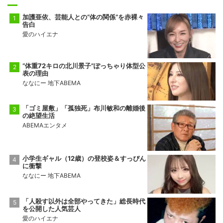
加護亜依、芸能人との“体の関係”を赤裸々
告白
愛のハイエナ
“体重72キロの北川景子”ぽっちゃり体型公
表の理由
ななにー 地下ABEMA
「ゴミ屋敷」「孤独死」布川敏和の離婚後
の絶望生活
ABEMAエンタメ
小学生ギャル（12歳）の登校姿＆すっぴん
に衝撃
ななにー 地下ABEMA
「人殺す以外は全部やってきた」総長時代
を公開した人気芸人
愛のハイエナ