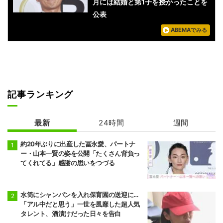
月には結婚と第1子を授かったことを
公表
ABEMAでみる
記事ランキング
最新
24時間
週間
約20年ぶりに出産した冨永愛、パートナ
ー・山本一賢の姿を公開「たくさん背負っ
てくれてる」感謝の思いをつづる
水筒にシャンパンを入れ保育園の送迎に…
「アル中だと思う」一世を風靡した超人気
タレント、酒漬けだった日々を告白