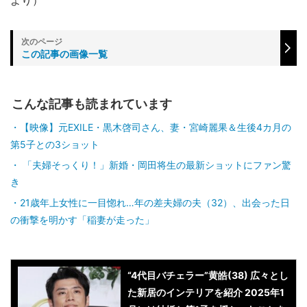
より）
この記事の画像一覧
こんな記事も読まれています
【映像】元EXILE・黒木啓司さん、妻・宮崎麗果＆生後4カ月の
第5子との3ショット
「夫婦そっくり！」新婚・岡田将生の最新ショットにファン驚
き
21歳年上女性に一目惚れ…年の差夫婦の夫（32）、出会った日
の衝撃を明かす「稲妻が走った」
“4代目バチェラー”黄皓(38) 広々とし
た新居のインテリアを紹介 2025年1