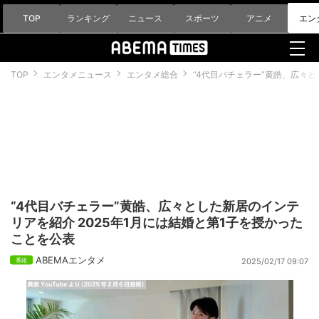
TOP
ランキング
ニュース
スポーツ
アニメ
エン
TOP
エンタメニュース
エンタメ総合
“4代目バチェラー”黄皓、広々と
“4代目バチェラー”黄皓、広々とした新居のインテ
リアを紹介 2025年1月には結婚と第1子を授かった
ことを公表
ABEMAエンタメ
2025/02/17 09:07