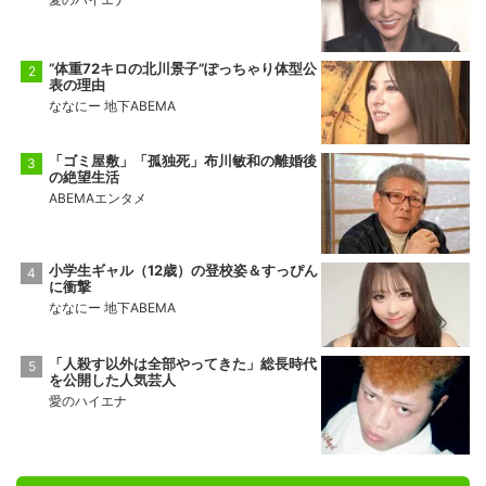
“体重72キロの北川景子”ぽっちゃり体型公
表の理由
ななにー 地下ABEMA
「ゴミ屋敷」「孤独死」布川敏和の離婚後
の絶望生活
ABEMAエンタメ
小学生ギャル（12歳）の登校姿＆すっぴん
に衝撃
ななにー 地下ABEMA
「人殺す以外は全部やってきた」総長時代
を公開した人気芸人
愛のハイエナ