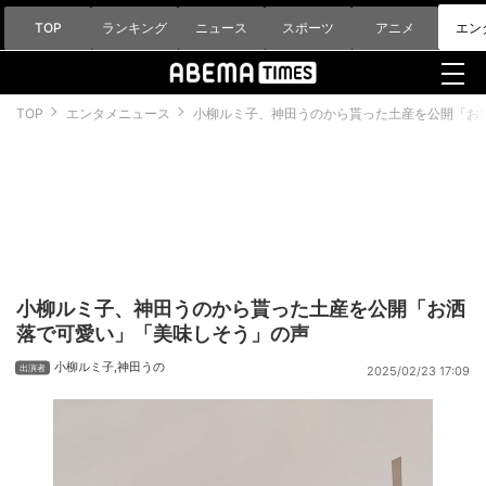
TOP
ランキング
ニュース
スポーツ
アニメ
エン
TOP
エンタメニュース
小柳ルミ子、神田うのから貰った土産を公開「お
小柳ルミ子、神田うのから貰った土産を公開「お洒
落で可愛い」「美味しそう」の声
小柳ルミ子
,
神田うの
2025/02/23 17:09