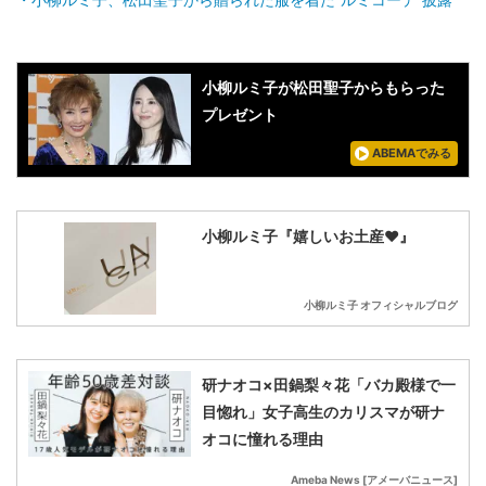
小柳ルミ子が松田聖子からもらった
プレゼント
ABEMAでみる
小柳ルミ子『嬉しいお土産❤️』
小柳ルミ子 オフィシャルブログ
研ナオコ×田鍋梨々花「バカ殿様で一
目惚れ」女子高生のカリスマが研ナ
オコに憧れる理由
Ameba News [アメーバニュース]