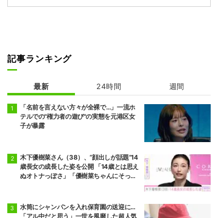
記事ランキング
最新
24時間
週間
「名前を言えない方々が全裸で…」一流ホ
テルでの"権力者の遊び"の実態を元港区女
子が暴露
木下優樹菜さん（38）、“顔出しが話題”14
歳長女の成長した姿を公開 「14歳とは思え
ぬオトナっぽさ」「優樹菜ちゃんにそっく
りすぎる」など反響
水筒にシャンパンを入れ保育園の送迎に…
「アル中だと思う」一世を風靡した超人気