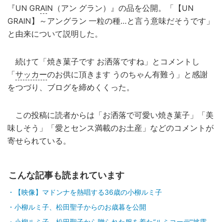
『UN GR
AI
N（アン グラン）』の品を公開。「【UN
GRAIN】～アングラン 一粒の種…と言う意味だそうです」
と由来について説明した。
続けて「焼き菓子です お洒落ですね」とコメントし
「
サッカー
のお供に頂きます うのちゃん有難う」と感謝
をつづり、ブログを締めくくった。
この投稿に読者からは「お洒落で可愛い焼き菓子」「美
味しそう」「愛とセンス満載のお土産」などのコメントが
寄せられている。
こんな記事も読まれています
【映像】マドンナを熱唱する36歳の小柳ルミ子
小柳ルミ子、松田聖子からのお歳暮を公開
小柳ルミ子、松田聖子から贈られた服を着た“ルミコーデ”披露