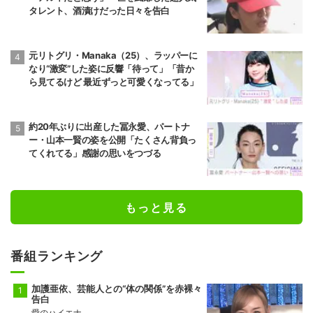
タレント、酒漬けだった日々を告白
元リトグリ・Manaka（25）、ラッパーに
なり“激変”した姿に反響「待って」「昔か
ら見てるけど 最近ずっと可愛くなってる」
約20年ぶりに出産した冨永愛、パートナ
ー・山本一賢の姿を公開「たくさん背負っ
てくれてる」感謝の思いをつづる
もっと見る
番組ランキング
加護亜依、芸能人との“体の関係”を赤裸々
告白
愛のハイエナ