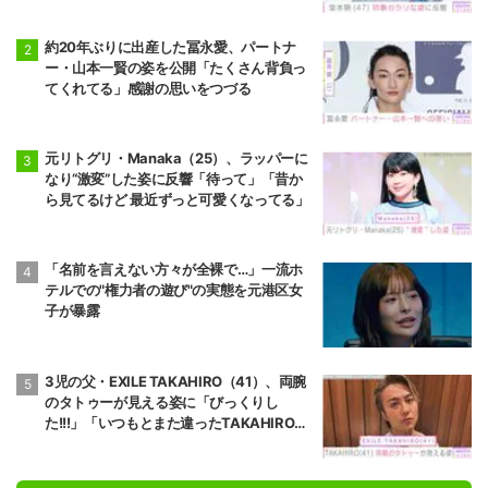
約20年ぶりに出産した冨永愛、パートナ
ー・山本一賢の姿を公開「たくさん背負っ
てくれてる」感謝の思いをつづる
元リトグリ・Manaka（25）、ラッパーに
なり“激変”した姿に反響「待って」「昔か
ら見てるけど 最近ずっと可愛くなってる」
「名前を言えない方々が全裸で…」一流ホ
テルでの"権力者の遊び"の実態を元港区女
子が暴露
3児の父・EXILE TAKAHIRO（41）、両腕
のタトゥーが見える姿に「びっくりし
た!!!」「いつもとまた違ったTAKAHIROさ
ん」などの反響