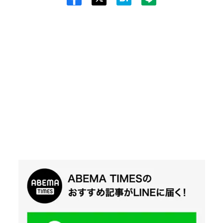
Twit
ter