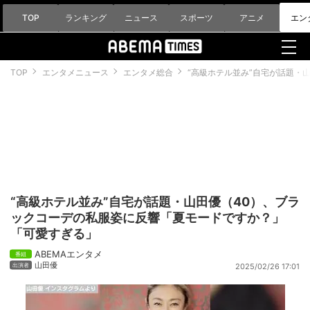
TOP
ランキング
ニュース
スポーツ
アニメ
エン
TOP
エンタメニュース
エンタメ総合
“高級ホテル並み”自宅が話題・
“高級ホテル並み”自宅が話題・山田優（40）、ブラ
ックコーデの私服姿に反響「夏モードですか？」
「可愛すぎる」
ABEMAエンタメ
山田優
2025/02/26 17:01