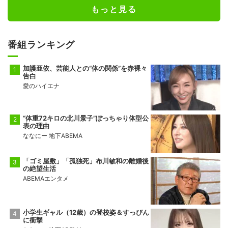
もっと見る
番組ランキング
加護亜依、芸能人との“体の関係”を赤裸々
告白
愛のハイエナ
“体重72キロの北川景子”ぽっちゃり体型公
表の理由
ななにー 地下ABEMA
「ゴミ屋敷」「孤独死」布川敏和の離婚後
の絶望生活
ABEMAエンタメ
小学生ギャル（12歳）の登校姿＆すっぴん
に衝撃